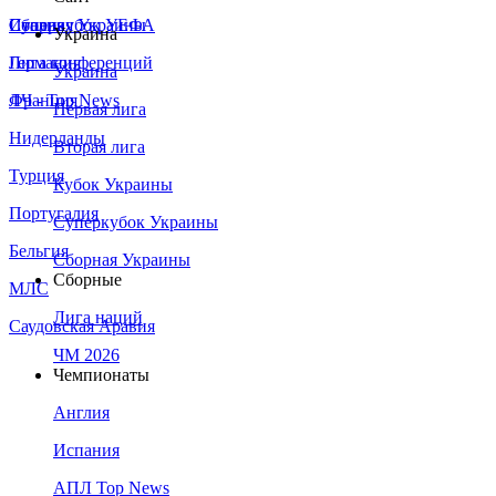
Сборная Украины
Италия
Суперкубок УЕФА
Украина
Германия
Лига конференций
Украина
Франция
ЛЧ - Top News
Первая лига
Нидерланды
Вторая лига
Турция
Кубок Украины
Португалия
Суперкубок Украины
Бельгия
Сборная Украины
Сборные
МЛС
Лига наций
Саудовская Аравия
ЧМ 2026
Чемпионаты
Англия
Испания
АПЛ Top News