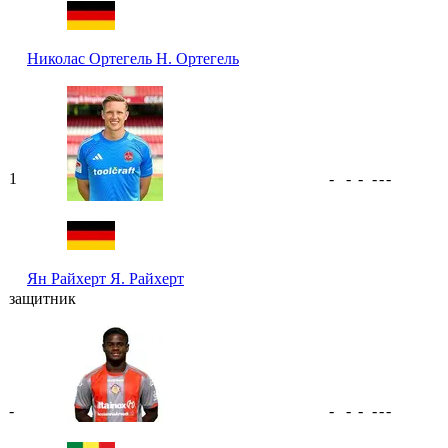
Николас Ортегель
Н. Ортегель
1
-
-
-
-
-
-
Ян Райхерт
Я. Райхерт
защитник
-
-
-
-
-
-
-