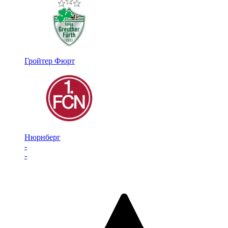
Гройтер Фюрт
Нюрнберг
-
-