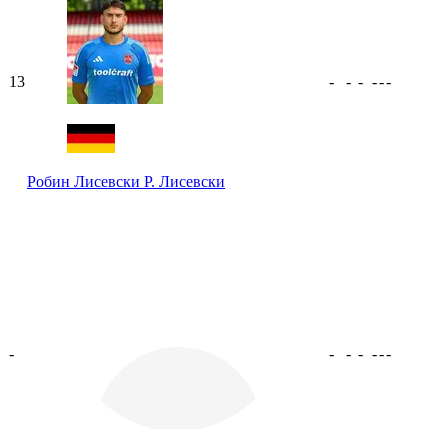
13
-
-
-
-
-
-
Робин Лисевски
Р. Лисевски
-
-
-
-
-
-
-