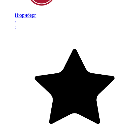
Нюрнберг
-
-