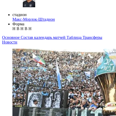
стадион
Макс-Морлок-Штадион
Форма
Н
В
Н
В
Н
Основное
Состав
календарь матчей
Таблица
Трансферы
Новости