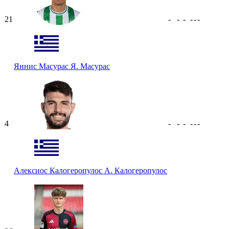
21
-
-
-
-
-
-
Яннис Масурас
Я. Масурас
4
-
-
-
-
-
-
Алексиос Калогеропулос
А. Калогеропулос