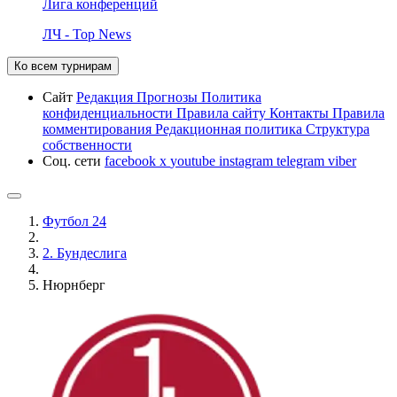
Лига конференций
ЛЧ - Top News
Ко всем турнирам
Сайт
Редакция
Прогнозы
Политика
конфиденциальности
Правила сайту
Контакты
Правила
комментирования
Редакционная политика
Структура
собственности
Соц. сети
facebook
x
youtube
instagram
telegram
viber
Футбол 24
2. Бундеслига
Нюрнберг