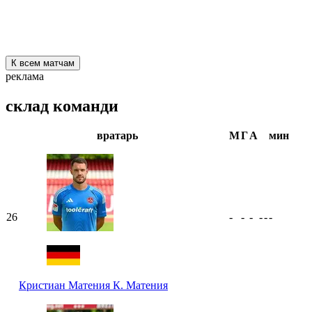
К всем матчам
реклама
склад команди
вратарь
М
Г
А
мин
26
-
-
-
-
-
-
Кристиан Матения
К. Матения