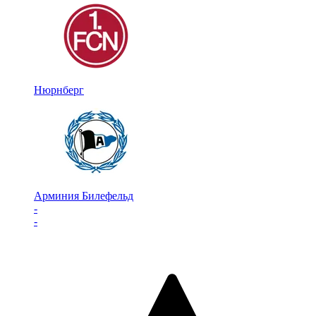
Нюрнберг
Арминия Билефельд
-
-