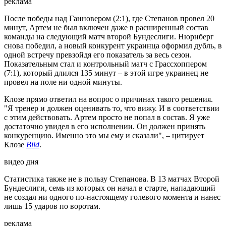
реклама
После победы над Ганновером (2:1), где Степанов провел 20
минут, Артем не был включен даже в расширенный состав
команды на следующий матч второй Бундеслиги. Нюрнберг
снова победил, а новый конкурент украинца оформил дубль, в
одной встречу превзойдя его показатель за весь сезон.
Показательным стал и контрольный матч с Грассхоппером
(7:1), который длился 135 минут – в этой игре украинец не
провел на поле ни одной минуты.
Клозе прямо ответил на вопрос о причинах такого решения.
"Я тренер и должен оценивать то, что вижу. И в соответствии
с этим действовать. Артем просто не попал в состав. Я уже
достаточно увидел в его исполнении. Он должен принять
конкуренцию. Именно это мы ему и сказали", – цитирует
Клозе
Bild
.
видео дня
Статистика также не в пользу Степанова. В 13 матчах Второй
Бундеслиги, семь из которых он начал в старте, нападающий
не создал ни одного по-настоящему голевого момента и нанес
лишь 15 ударов по воротам.
реклама