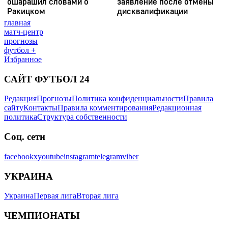
главная
матч-центр
прогнозы
футбол +
Избранное
САЙТ ФУТБОЛ 24
Редакция
Прогнозы
Политика конфиденциальности
Правила
сайту
Контакты
Правила комментирования
Редакционная
политика
Структура собственности
Соц. сети
facebook
x
youtube
instagram
telegram
viber
УКРАИНА
Украина
Первая лига
Вторая лига
ЧЕМПИОНАТЫ