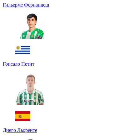
Гильерме Фернандеш
Гонсало Петит
Диего Льоренте