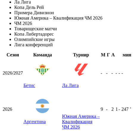
Ла Лига
Копа Дель Рей
Примера Дивизион
Южная Америка – Квалификация ЧМ 2026
ЧМ 2026
Товарищеские матчи
Копа Либертадорес
Олимпийские игры
Лига конференций
Сезон
Команда
Турнир
М
Г
А
мин
2026/2027
-
-
-
-
-
-
Бетис
Ла Лига
2026
9
-
2
1
-
247
ʼ
Южная Америка –
Аргентина
Квалификация
ЧМ 2026