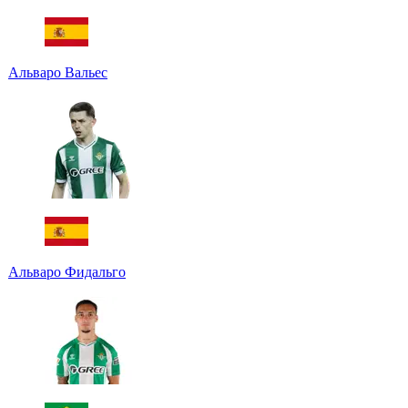
Альваро Вальес
Альваро Фидальго