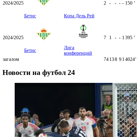
2024/2025
2
-
-
-
-
150
ʼ
Бетис
Копа Дель Рей
2024/2025
7
1
-
-
1
395
ʼ
Лига
Бетис
конференций
загалом
74
13
8
9
1
4024ʼ
Новости на футбол 24