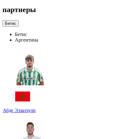
партнеры
Бетис
Бетис
Аргентина
Абде Эззалзули