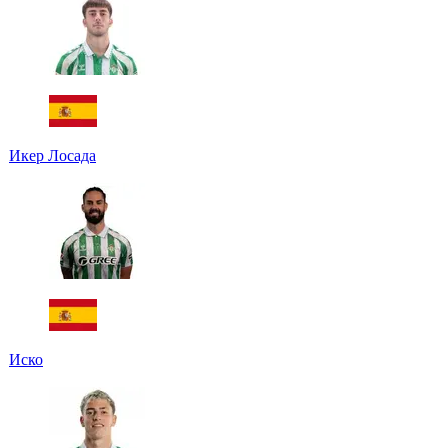
Икер Лосада
Иско