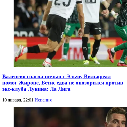
Валенсия спасла ничью с Эльче, Вильяреал
помог Жироне, Бетис едва не опозорился против
экс-клуба Лунина: Ла Лига
10 января, 22:01
Испания