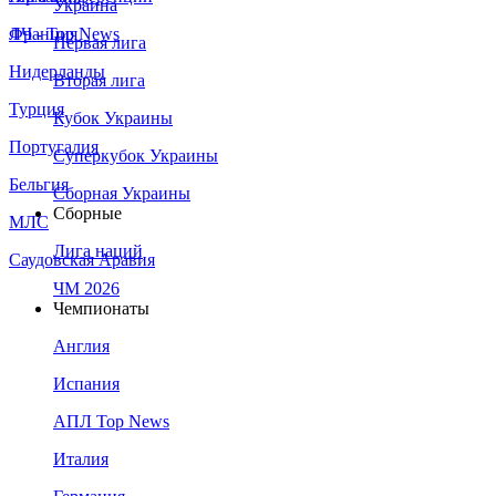
Украина
Франция
ЛЧ - Top News
Первая лига
Нидерланды
Вторая лига
Турция
Кубок Украины
Португалия
Суперкубок Украины
Бельгия
Сборная Украины
Сборные
МЛС
Лига наций
Саудовская Аравия
ЧМ 2026
Чемпионаты
Англия
Испания
АПЛ Top News
Италия