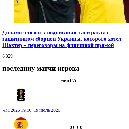
Динамо близко к подписанию контракта с
защитником сборной Украины, которого хотел
Шахтер – переговоры на финишной прямой
6 329
последниу матчи игрока
мин
Г
А
ЧМ 2026
19:00,
19 июль 2026
-
0
0
0
0