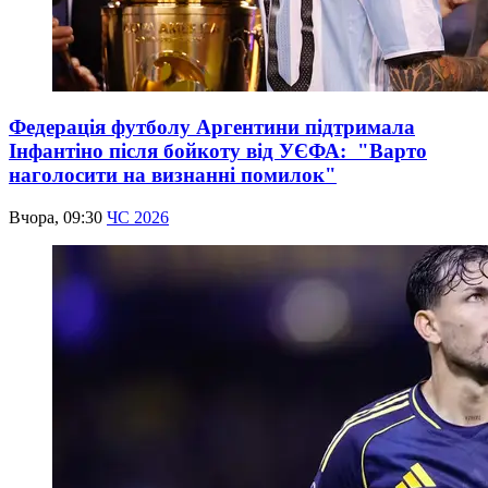
Федерація футболу Аргентини підтримала
Інфантіно після бойкоту від УЄФА: "Варто
наголосити на визнанні помилок"
Вчора, 09:30
ЧС 2026