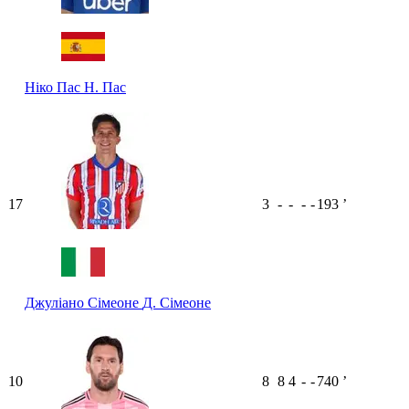
Ніко Пас
Н. Пас
17
3
-
-
-
-
193
ʼ
Джуліано Сімеоне
Д. Сімеоне
10
8
8
4
-
-
740
ʼ