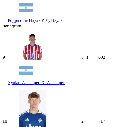
Родріго де Пауль
Р. Д. Пауль
нападник
9
8
1
-
-
-
602
ʼ
Хуліан Альварес
Х. Альварес
18
2
-
-
-
-
71
ʼ