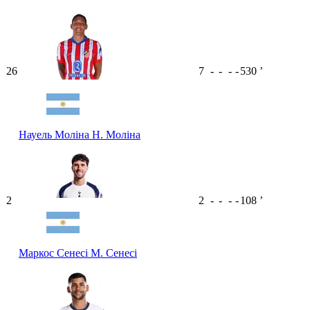
26
7
-
-
-
-
530
ʼ
Науель Моліна
Н. Моліна
2
2
-
-
-
-
108
ʼ
Маркос Сенесі
М. Сенесі