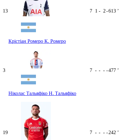
13
7
1
-
2
-
613
ʼ
Крістіан Ромеро
К. Ромеро
3
7
-
-
-
-
477
ʼ
Ніколас Тальяфіко
Н. Тальяфіко
19
7
-
-
-
-
242
ʼ