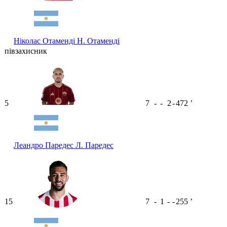
Ніколас Отаменді
Н. Отаменді
півзахисник
5
7
-
-
2
-
472
ʼ
Леандро Паредес
Л. Паредес
15
7
-
1
-
-
255
ʼ