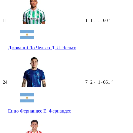
11
1
1
-
-
-
60
ʼ
Джованні Ло Чельсо
Д. Л. Чельсо
24
7
2
-
1
-
661
ʼ
Енцо Фернандес
Е. Фернандес