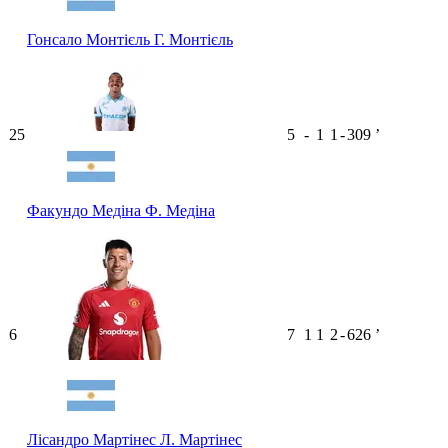
Гонсало Монтієль
Г. Монтієль
25
5
-
1
1
-
309
ʼ
Факундо Медіна
Ф. Медіна
6
7
1
1
2
-
626
ʼ
Лісандро Мартінес
Л. Мартінес