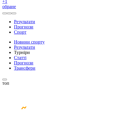
+
1
обране
Результати
Прогнози
Спорт
Новини спорту
Результати
Турніри
Статті
Прогнози
Трансфери
топ