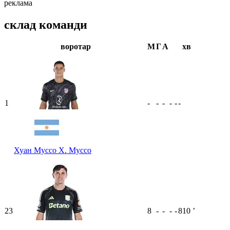
реклама
склад команди
воротар
М
Г
А
хв
1
-
-
-
-
-
-
Хуан Муссо
Х. Муссо
23
8
-
-
-
-
810
ʼ