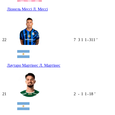
Ліонель Мессі
Л. Мессі
22
7
3
1
1
-
311
ʼ
Лаутаро Мартінес
Л. Мартінес
21
2
-
1
1
-
18
ʼ