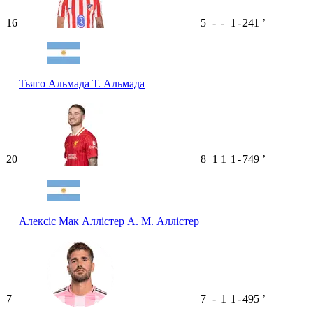
16
5
-
-
1
-
241
ʼ
Тьяго Альмада
Т. Альмада
20
8
1
1
1
-
749
ʼ
Алексіс Мак Аллістер
А. М. Аллістер
7
7
-
1
1
-
495
ʼ