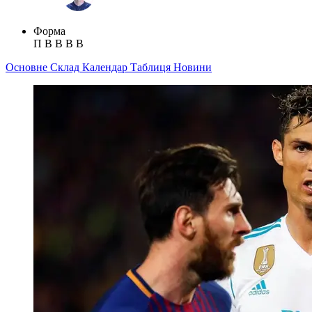
Форма
П
В
В
В
В
Основне
Склад
Календар
Таблиця
Новини