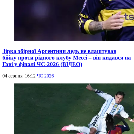
Зірка збірної Аргентини ледь не влаштував
бійку проти рідного клубу Мессі – він кидався на
Гаві у фіналі ЧС-2026 (ВІДЕО)
04 серпня, 16:12
ЧС 2026