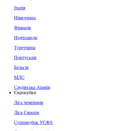
Італія
Німеччина
Франція
Нідерланди
Туреччина
Португалія
Бельгія
МЛС
Саудівська Аравія
Єврокубки
Ліга чемпіонів
Ліга Європи
Суперкубок УЄФА