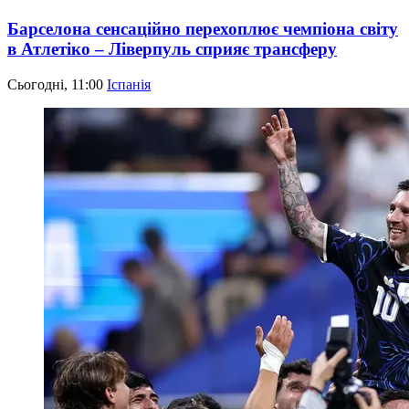
Барселона сенсаційно перехоплює чемпіона світу
в Атлетіко – Ліверпуль сприяє трансферу
Сьогодні, 11:00
Іспанія