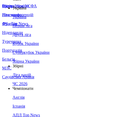
Збірна України
Італія
Суперкубок УЄФА
Україна
Німеччина
Ліга конференцій
Україна
Франція
ЛЧ - Top News
Перша ліга
Нідерланди
Друга ліга
Туреччина
Кубок України
Португалія
Суперкубок України
Бельгія
Збірна України
Збірні
МЛС
Ліга націй
Саудівська Аравія
ЧС 2026
Чемпіонати
Англія
Іспанія
АПЛ Top News