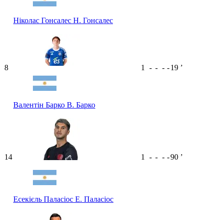
Ніколас Гонсалес
Н. Гонсалес
8
1
-
-
-
-
19
ʼ
Валентін Барко
В. Барко
14
1
-
-
-
-
90
ʼ
Есекієль Паласіос
Е. Паласіос