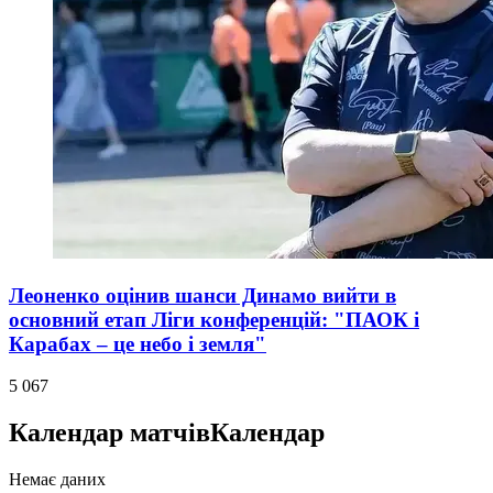
Леоненко оцінив шанси Динамо вийти в
основний етап Ліги конференцій: "ПАОК і
Карабах – це небо і земля"
5 067
Календар матчів
Календар
Немає даних