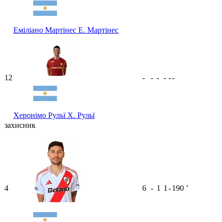
Еміліано Мартінес
Е. Мартінес
12
-
-
-
-
-
-
Херонімо Рульї
Х. Рульї
захисник
4
6
-
1
1
-
190
ʼ