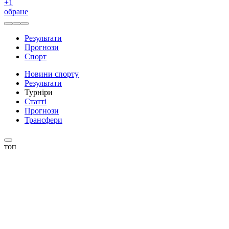
+
1
обране
Результати
Прогнози
Спорт
Новини спорту
Результати
Турніри
Статті
Прогнози
Трансфери
топ