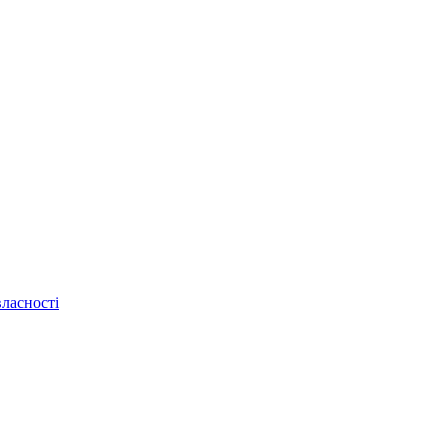
ласності