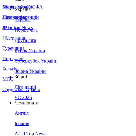
Збірна України
Італія
Суперкубок УЄФА
Україна
Німеччина
Ліга конференцій
Україна
Франція
ЛЧ - Top News
Перша ліга
Нідерланди
Друга ліга
Туреччина
Кубок України
Португалія
Суперкубок України
Бельгія
Збірна України
Збірні
МЛС
Ліга націй
Саудівська Аравія
ЧС 2026
Чемпіонати
Англія
Іспанія
АПЛ Top News