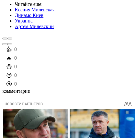
Читайте еще
:
Ксения Милевская
Динамо Киев
Украина
Артем Милевский
️👍
0
️🔥
0
️😄
0
️😢
0
️🤬
0
комментарии