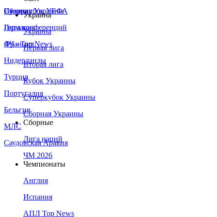
Сборная Украины
Италия
Суперкубок УЕФА
Украина
Германия
Лига конференций
Украина
Франция
ЛЧ - Top News
Первая лига
Нидерланды
Вторая лига
Турция
Кубок Украины
Португалия
Суперкубок Украины
Бельгия
Сборная Украины
Сборные
МЛС
Лига наций
Саудовская Аравия
ЧМ 2026
Чемпионаты
Англия
Испания
АПЛ Top News