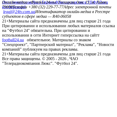
Лига чемпионов
Онлайн-медиа «Футбол 24»
Лига Европы
пл. Галицкая, дом. 15, м. Львов,
Юношеская лига УЕФА
Лига
конференций
79008
Телефон +380 (32) 229-77-77
Адрес электронной почты
legal@24tv.com.ua
Идентификатор онлайн-медиа в Реестре
субъектов в сфере медиа — R40-06058
21+
Материалы сайта предназначены для лиц старше 21 года
При цитировании и использовании любых материалов ссылка
на "Футбол 24" обязательна. При цитировании и
использовании в сети Интернет гиперссылка на сайтт
football24.ua
обязательное. Материалы со знаком
"Спецпроект", "Партнерский материал", "Реклама", "Новости
компаний" публикуем на правах рекламы.
21+
Материалы сайта предназначены для лиц старше 21 года
Все права защищены. © 2005 -
2026
, ЧАО
"Телерадиокомпания Люкс". "Футбол 24".