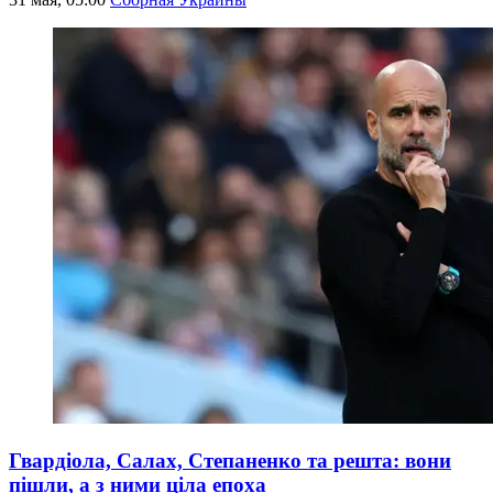
Гвардіола, Салах, Степаненко та решта: вони
пішли, а з ними ціла епоха