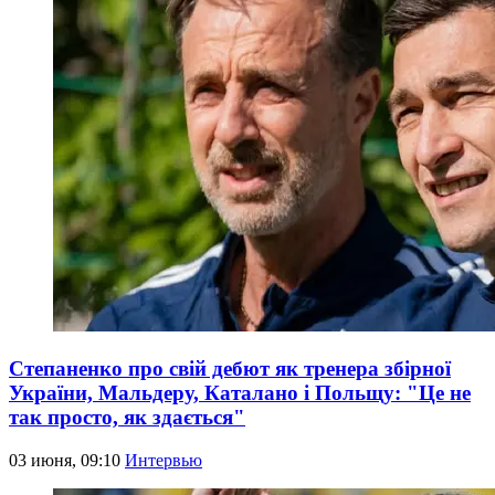
Степаненко про свій дебют як тренера збірної
України, Мальдеру, Каталано і Польщу: "Це не
так просто, як здається"
03 июня, 09:10
Интервью