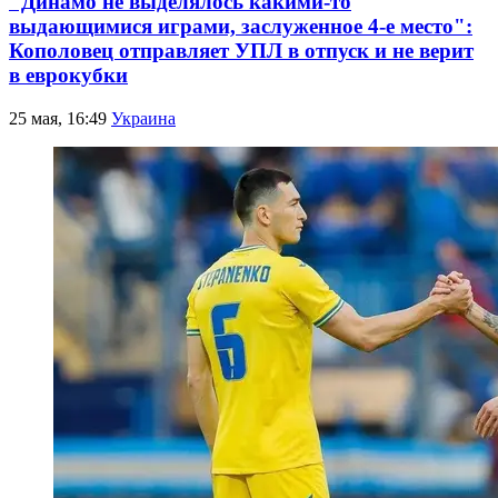
"Динамо не выделялось какими-то
выдающимися играми, заслуженное 4-е место":
Кополовец отправляет УПЛ в отпуск и не верит
в еврокубки
25 мая, 16:49
Украина