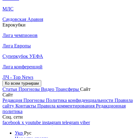
МЛС
Саудовская Аравия
Еврокубки
Лига чемпионов
Лига Европы
Суперкубок УЕФА
Лига конференций
ЛЧ - Top News
Ко всем турнирам
Статьи
Прогнозы
Видео
Трансферы
Сайт
Сайт
Редакция
Прогнозы
Политика конфиденциальности
Правила
сайту
Контакты
Правила комментирования
Редакционная
политика
Соц. сети
facebook
x
youtube
instagram
telegram
viber
Укр
Рус