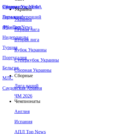
Сборная Украины
Италия
Суперкубок УЕФА
Украина
Германия
Лига конференций
Украина
Франция
ЛЧ - Top News
Первая лига
Нидерланды
Вторая лига
Турция
Кубок Украины
Португалия
Суперкубок Украины
Бельгия
Сборная Украины
Сборные
МЛС
Лига наций
Саудовская Аравия
ЧМ 2026
Чемпионаты
Англия
Испания
АПЛ Top News