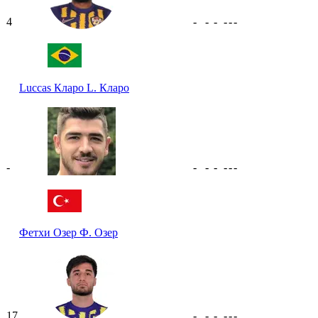
4
-
-
-
-
-
-
Luccas Кларо
L. Кларо
-
-
-
-
-
-
-
Фетхи Озер
Ф. Озер
17
-
-
-
-
-
-