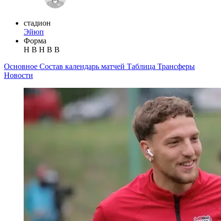
стадион
Эйюп
Форма
Н
В
Н
В
В
Основное
Состав
календарь матчей
Таблица
Трансферы
Новости