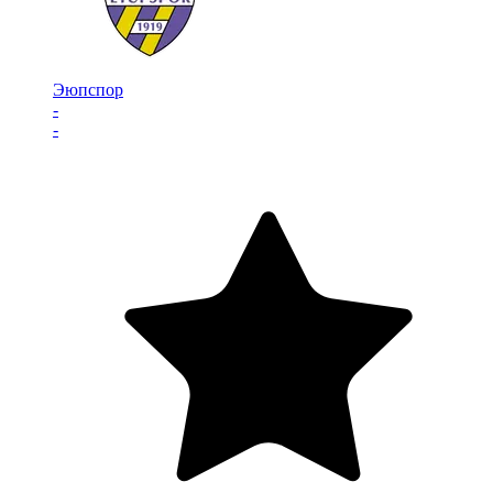
Эюпспор
-
-