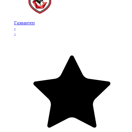
Газиантеп
-
-