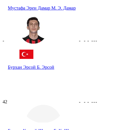
Мустафа Эрен Дамар
М. Э. Дамар
-
-
-
-
-
-
-
Бурхан Эрсой
Б. Эрсой
42
-
-
-
-
-
-