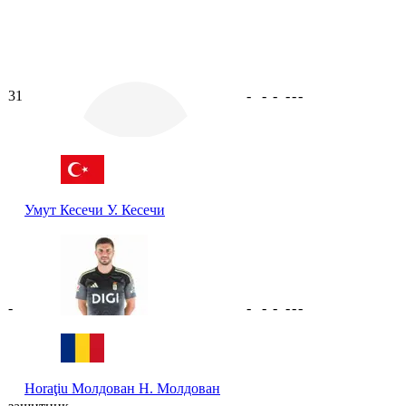
31
-
-
-
-
-
-
Умут Кесечи
У. Кесечи
-
-
-
-
-
-
-
Horaţiu Молдован
H. Молдован