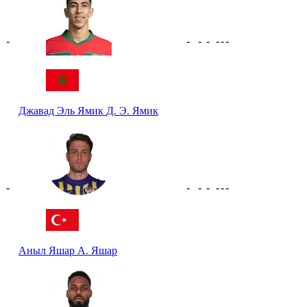
-
-
-
-
-
-
-
Джавад Эль Ямик
Д. Э. Ямик
-
-
-
-
-
-
-
Аныл Яшар
А. Яшар