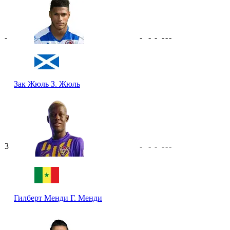
-
-
-
-
-
-
-
Зак Жюль
З. Жюль
3
-
-
-
-
-
-
Гилберт Менди
Г. Менди