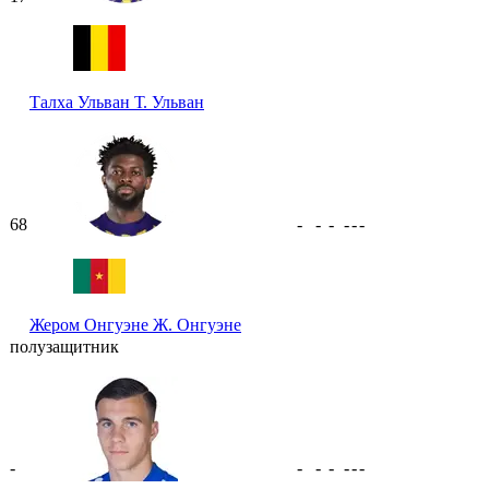
Талха Ульван
Т. Ульван
68
-
-
-
-
-
-
Жером Онгуэне
Ж. Онгуэне
полузащитник
-
-
-
-
-
-
-