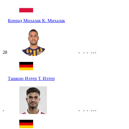
Конрад Михалак
К. Михалак
28
-
-
-
-
-
-
Ташкин Илтер
Т. Илтер
-
-
-
-
-
-
-