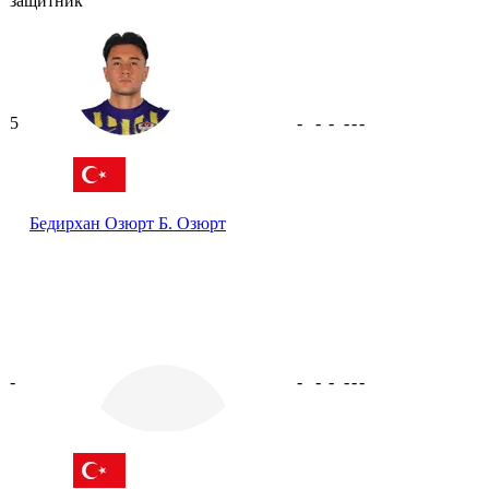
защитник
5
-
-
-
-
-
-
Бедирхан Озюрт
Б. Озюрт
-
-
-
-
-
-
-