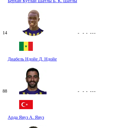
Берхан Кутлай Шатлы
Б. К. Шатлы
14
-
-
-
-
-
-
Диабель Ндойе
Д. Ндойе
88
-
-
-
-
-
-
Арда Явуз
А. Явуз