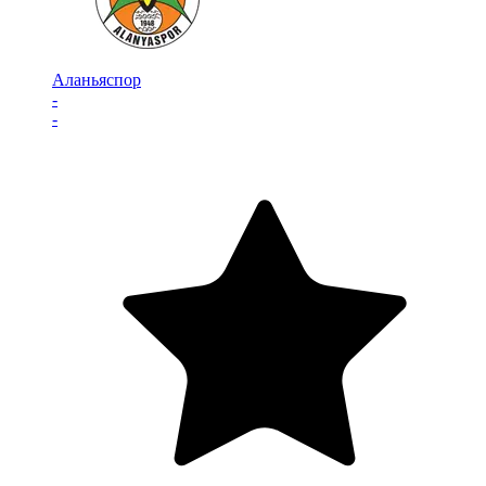
Аланьяспор
-
-