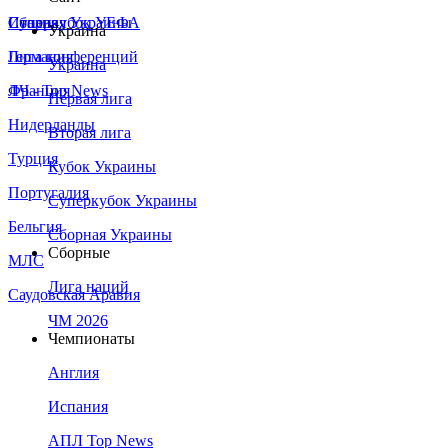
Сборная Украины
Италия
Суперкубок УЕФА
Украина
Германия
Лига конференций
Украина
Франция
ЛЧ - Top News
Первая лига
Нидерланды
Вторая лига
Турция
Кубок Украины
Португалия
Суперкубок Украины
Бельгия
Сборная Украины
Сборные
МЛС
Лига наций
Саудовская Аравия
ЧМ 2026
Чемпионаты
Англия
Испания
АПЛ Top News