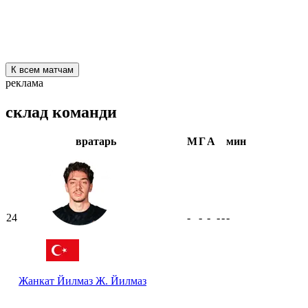
К всем матчам
реклама
склад команди
вратарь
М
Г
А
мин
24
-
-
-
-
-
-
Жанкат Йилмаз
Ж. Йилмаз