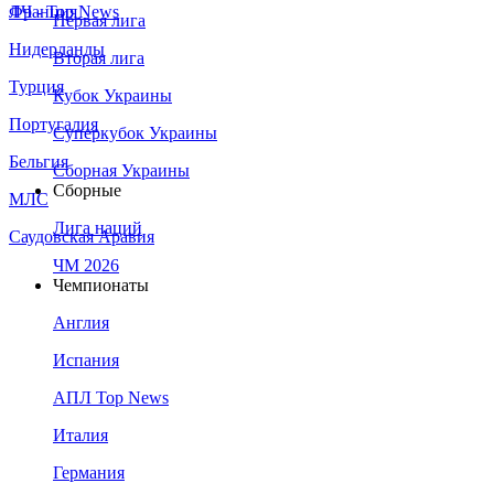
Франция
ЛЧ - Top News
Первая лига
Нидерланды
Вторая лига
Турция
Кубок Украины
Португалия
Суперкубок Украины
Бельгия
Сборная Украины
Сборные
МЛС
Лига наций
Саудовская Аравия
ЧМ 2026
Чемпионаты
Англия
Испания
АПЛ Top News
Италия
Германия