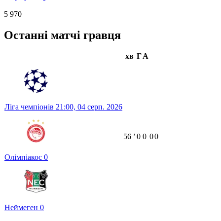
5 970
Останні матчі гравця
хв
Г
А
Ліга чемпіонів
21:00,
04 серп. 2026
56
ʼ
0
0
0
0
Олімпіакос
0
Неймеген
0