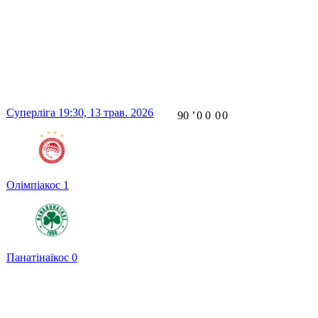
Суперліга
19:30,
13 трав. 2026
90
ʼ
0
0
0
0
Олімпіакос
1
Панатінаїкос
0