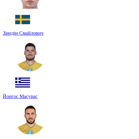
Зінедін Смайлович
Йоргос Масурас