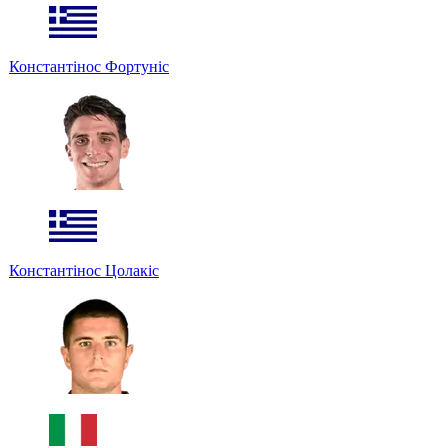
Константінос Фортуніс
Константінос Цолакіс