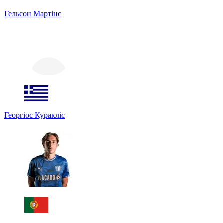
Гельсон Мартінс
Георгіос Куракліс