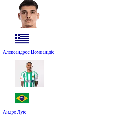
Александрос Цомпанідіс
Андре Луїс