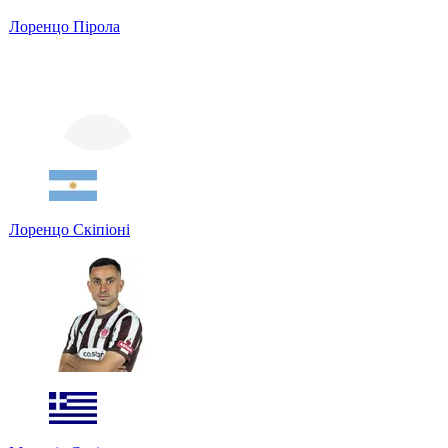
Лоренцо Пірола
Лоренцо Скіпіоні