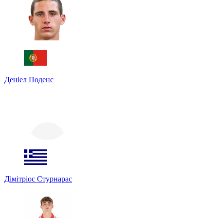
Деніел Поденс
Дімітріос Стурнарас