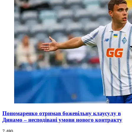
Пономаренко отримав божевільну клаусулу в
Динамо – несподівані умови нового контракту
7 480