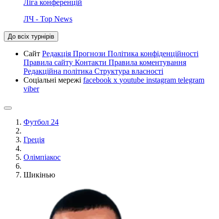
Ліга конференцій
ЛЧ - Top News
До всіх турнірів
Сайт
Редакція
Прогнози
Політика конфіденційності
Правила сайту
Контакти
Правила коментування
Редакційна політика
Структура власності
Соціальні мережі
facebook
x
youtube
instagram
telegram
viber
Футбол 24
Греція
Олімпіакос
Шикінью