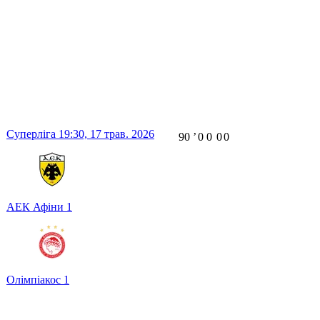
Суперліга
19:30,
17 трав. 2026
90
ʼ
0
0
0
0
АЕК Афіни
1
Олімпіакос
1