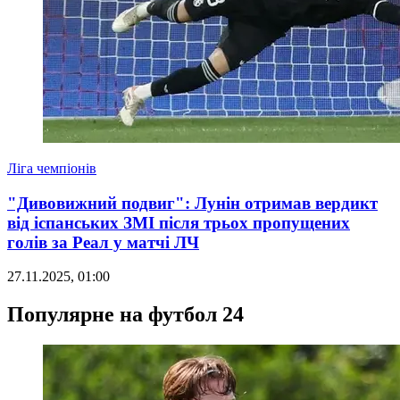
Ліга чемпіонів
"Дивовижний подвиг": Лунін отримав вердикт
від іспанських ЗМІ після трьох пропущених
голів за Реал у матчі ЛЧ
27.11.2025, 01:00
Популярне на футбол 24