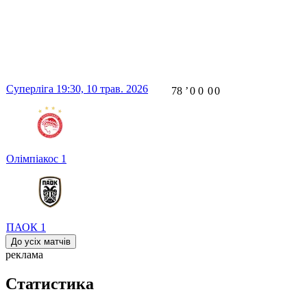
Суперліга
19:30,
10 трав. 2026
78
ʼ
0
0
0
0
Олімпіакос
1
ПАОК
1
До усіх матчів
реклама
Статистика