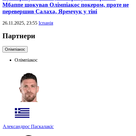
Мбаппе шокував Олімпіакос покером, проте не
перевершив Салаха, Яремчук у тіні
26.11.2025, 23:55
Іспанія
Партнери
Олімпіакос
Олімпіакос
Александрос Паскалакіс