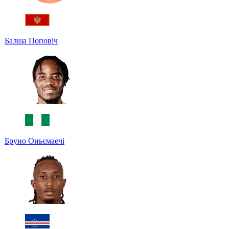
Балша Поповіч
Бруно Оньємаечі