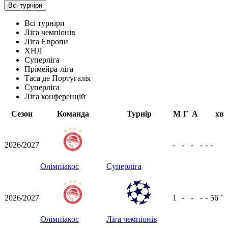
Всі турніри
Всі турніри
Ліга чемпіонів
Ліга Європи
ХНЛ
Суперліга
Прімейра-ліга
Таса де Португалія
Суперліга
Ліга конференцій
Сезон
Команда
Турнір
М
Г
А
хв
2026/2027
-
-
-
-
-
-
Олімпіакос
Суперліга
2026/2027
1
-
-
-
-
56
ʼ
Олімпіакос
Ліга чемпіонів