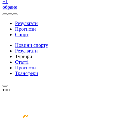
+
1
обране
Результати
Прогнози
Спорт
Новини спорту
Результати
Турніри
Статті
Прогнози
Трансфери
топ