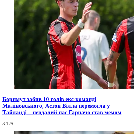
Борнмут забив 10 голів екс-команді
Маліновського, Астон Вілла перемогла у
Тайланді – невдалий пас Гарначо став мемом
8 125