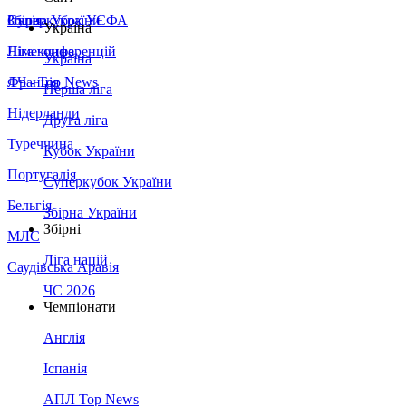
Збірна України
Італія
Суперкубок УЄФА
Україна
Німеччина
Ліга конференцій
Україна
Франція
ЛЧ - Top News
Перша ліга
Нідерланди
Друга ліга
Туреччина
Кубок України
Португалія
Суперкубок України
Бельгія
Збірна України
Збірні
МЛС
Ліга націй
Саудівська Аравія
ЧС 2026
Чемпіонати
Англія
Іспанія
АПЛ Top News