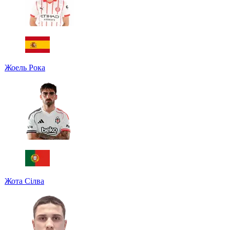
Жоель Рока
Жота Сілва