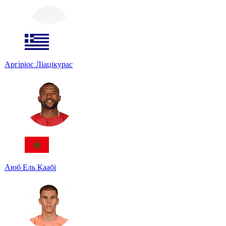
Аргіріос Ліацікурас
Аюб Ель Каабі