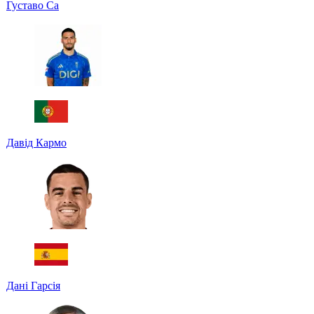
Густаво Са
Давід Кармо
Дані Гарсія