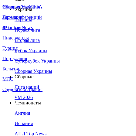
Сборная Украины
Италия
Суперкубок УЕФА
Украина
Германия
Лига конференций
Украина
Франция
ЛЧ - Top News
Первая лига
Нидерланды
Вторая лига
Турция
Кубок Украины
Португалия
Суперкубок Украины
Бельгия
Сборная Украины
Сборные
МЛС
Лига наций
Саудовская Аравия
ЧМ 2026
Чемпионаты
Англия
Испания
АПЛ Top News