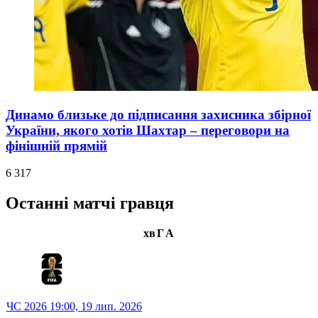
Динамо близьке до підписання захисника збірної
України, якого хотів Шахтар – переговори на
фінішній прямій
6 317
Останні матчі гравця
хв
Г
А
ЧС 2026
19:00,
19 лип. 2026