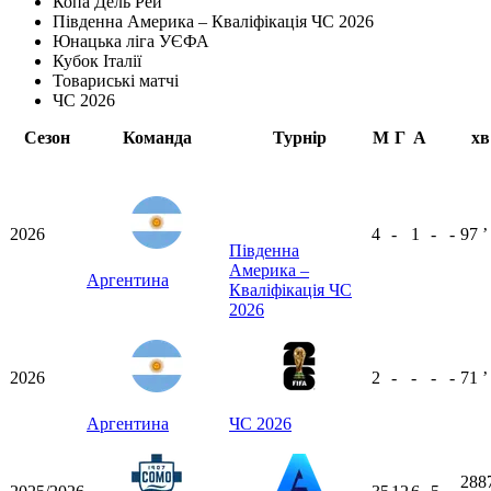
Копа Дель Рей
Південна Америка – Кваліфікація ЧС 2026
Юнацька ліга УЄФА
Кубок Італії
Товариські матчі
ЧС 2026
Сезон
Команда
Турнір
М
Г
А
хв
2026
4
-
1
-
-
97
ʼ
Південна
Америка –
Аргентина
Кваліфікація ЧС
2026
2026
2
-
-
-
-
71
ʼ
Аргентина
ЧС 2026
288