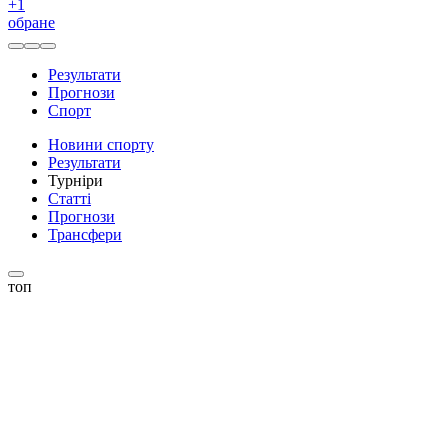
+
1
обране
Результати
Прогнози
Спорт
Новини спорту
Результати
Турніри
Статті
Прогнози
Трансфери
топ