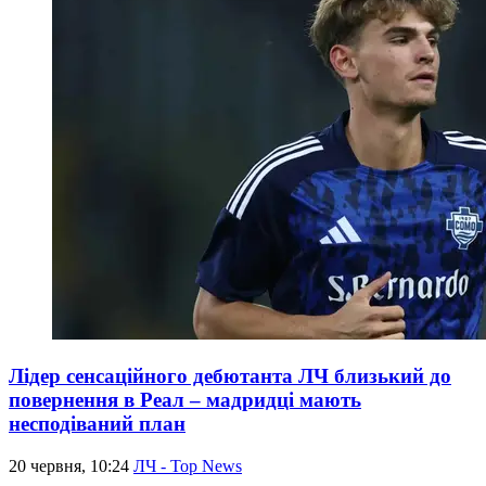
Лідер сенсаційного дебютанта ЛЧ близький до
повернення в Реал – мадридці мають
несподіваний план
20 червня, 10:24
ЛЧ - Top News