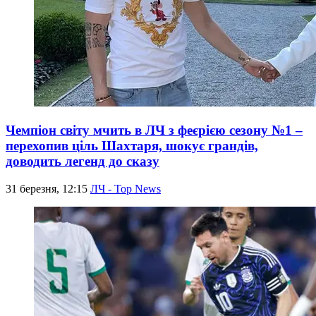
Чемпіон світу мчить в ЛЧ з феєрією сезону №1 –
перехопив ціль Шахтаря, шокує грандів,
доводить легенд до сказу
31 березня, 12:15
ЛЧ - Top News