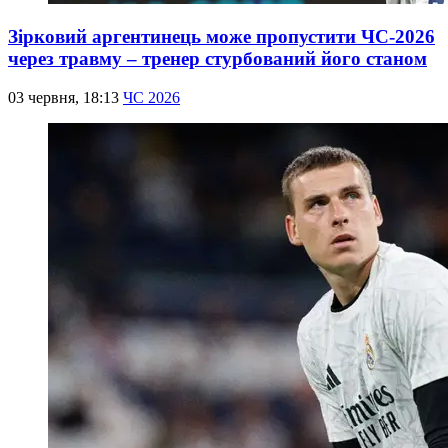
Зірковий аргентинець може пропустити ЧС-2026
через травму – тренер стурбований його станом
03 червня, 18:13
ЧС 2026