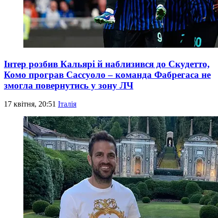
Інтер розбив Кальярі й наблизився до Скудетто,
Комо програв Сассуоло – команда Фабрегаса не
змогла повернутись у зону ЛЧ
17 квітня, 20:51
Італія