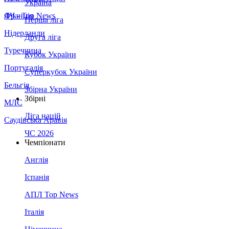
Україна
Франція
ЛЧ - Top News
Перша ліга
Нідерланди
Друга ліга
Туреччина
Кубок України
Португалія
Суперкубок України
Бельгія
Збірна України
Збірні
МЛС
Ліга націй
Саудівська Аравія
ЧС 2026
Чемпіонати
Англія
Іспанія
АПЛ Top News
Італія