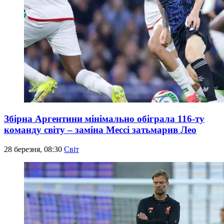
Збірна Аргентини мінімально обіграла 116-ту
команду світу – заміна Мессі затьмарив Лео
28 березня, 08:30
Світ