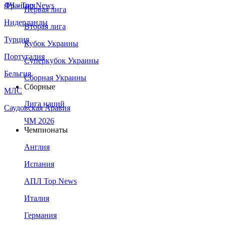
Франция
ЛЧ - Top News
Первая лига
Нидерланды
Вторая лига
Турция
Кубок Украины
Португалия
Суперкубок Украины
Бельгия
Сборная Украины
Сборные
МЛС
Лига наций
Саудовская Аравия
ЧМ 2026
Чемпионаты
Англия
Испания
АПЛ Top News
Италия
Германия