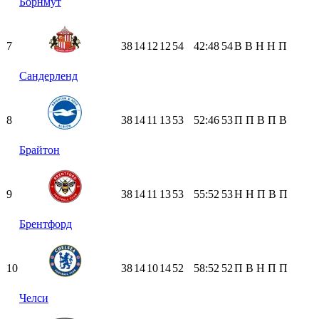
Борнмут
7
38
14
12
12
54
42:48
54
В
В
Н
Н
П
Сандерленд
8
38
14
11
13
53
52:46
53
П
П
В
П
В
Брайтон
9
38
14
11
13
53
55:52
53
Н
Н
П
В
П
Брентфорд
10
38
14
10
14
52
58:52
52
П
В
Н
П
П
Челси