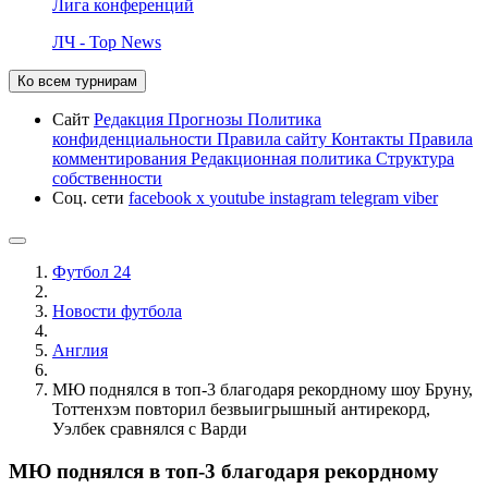
Лига конференций
ЛЧ - Top News
Ко всем турнирам
Сайт
Редакция
Прогнозы
Политика
конфиденциальности
Правила сайту
Контакты
Правила
комментирования
Редакционная политика
Структура
собственности
Соц. сети
facebook
x
youtube
instagram
telegram
viber
Футбол 24
Новости футбола
Англия
МЮ поднялся в топ-3 благодаря рекордному шоу Бруну,
Тоттенхэм повторил безвыигрышный антирекорд,
Уэлбек сравнялся с Варди
МЮ поднялся в топ-3 благодаря рекордному