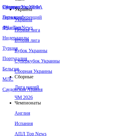
Сборная Украины
Италия
Суперкубок УЕФА
Украина
Германия
Лига конференций
Украина
Франция
ЛЧ - Top News
Первая лига
Нидерланды
Вторая лига
Турция
Кубок Украины
Португалия
Суперкубок Украины
Бельгия
Сборная Украины
Сборные
МЛС
Лига наций
Саудовская Аравия
ЧМ 2026
Чемпионаты
Англия
Испания
АПЛ Top News