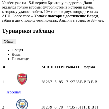
Уэлбек уже на 15-й вернул Брайтону лидерство. Дани
оказался только вторым футболистом в истории клуба,
которому удалось забить 10+ голов в двух подряд сезонах
АПЛ. Более того –
Уэлбек повторил достижение Варди
,
забив в двух подряд чемпионатах Англии в возрасте 33+ лет.
Турнирная таблица
Общая
Общая
Дома
На выезде
#
М
В
Н
П
ОЧ.
голы
О
форма
1
38
26
7
5
85
71:27
85
В
В
В
В
В
Арсенал
2
38
23
9
6
78
77:35
78
П
Н
В
В
Н