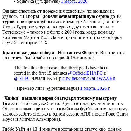
- Squawka (@Squawka)
1 марта, 2026
Однако спастись от поражения северным лондонцам не
удалось.
"Шпоры" довели безвыигрышную серию до 10
туров
, повторив клубный антирекорд 32-летней давности.
Игорь Тудор же уступил в первых двух матчах во главе
Тоттенхэма – такого не было с 2004 года, когда команду
возглавил Мартин Йол. Да и в принципе это только второй
случай в истории ТТХ.
Брайтон же дома победил Ноттингем Форест
. Все три гола
во встрече были забиты в первой 15-минутке.
The first time this season that three goals have been
scored in the first 15 minutes
@OfficialBHAFC
и
@NFFC
начали FAST️
pic.twitter.com/c7aIBWZXKh
- Премьер-лига (@premierleague)
1 марта, 2026 г
"
Чайки" вышли вперед благодаря точному выстрелу
Гомеса
– это был уже 5-й гол Диего в текущем чемпионате.
Он стал только третьим парагвайским футболистом, которому
удалось забить столько в одном сезоне АПЛ (после Роке Санта
Круса и Мигеля Альмирона).
Гиббс-Уайт на 13-й минуте восстановил статус-кво, однако