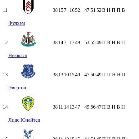
11
38
15
7
16
52
47:51
52
В
Н
П
П
В
Фулхэм
12
38
14
7
17
49
53:55
49
П
В
Н
В
П
Ньюкасл
13
38
13
10
15
49
47:50
49
П
П
Н
Н
П
Эвертон
14
38
11
14
13
47
49:56
47
П
В
Н
В
Н
Лидс Юнайтед