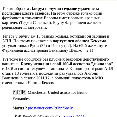
Таким образом
Лакруа получил седьмое удаление за
последние шесть сезонов.
На этом отрезке только один
футболист в топ-лигах Европы имеет больше красных
карточек (Теджи Савеньер). Бруну Фернандеш же легко
реализовал 11-метровый.
Теперь у Бруну аж 18 разных команд, которым он забивал в
АПЛ. По этому показателю
португалец обошел Бекхэма
,
уступая только Руни (35) и Гиггсу (22). На 65-й же минуте
Фернандеш ассистировал Беньяману Шешко – 2:1!
Тут тоже не обошлось без клубных рекордов действующего
капитана.
Бруну исполнил свой 100-й ассист за "дьяволов"
и 13-й ассист в текущем чемпионате. За один розыгрыш АПЛ
отдать 13 голевых в последний раз удавалось Антони
Валенсии в сезоне 2011/12, а больший показатель в МЮ
имеют только Нани и Бекхэм.
1️⃣0️⃣0️⃣ Manchester United assists for Bruno
Fernandes.
Магия ?
pic.twitter.com/R6hpf6nsIy
- B/R Football (@brfootball)
1 марта, 2026