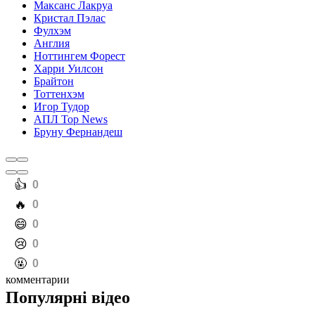
Максанс Лакруа
Кристал Пэлас
Фулхэм
Англия
Ноттингем Форест
Харри Уилсон
Брайтон
Тоттенхэм
Игор Тудор
АПЛ Top News
Бруну Фернандеш
️👍
0
️🔥
0
️😄
0
️😢
0
️🤬
0
комментарии