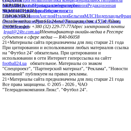
Редакция
Соц. сети
Прогнозы
Политика конфиденциальности
Правила
сайту
facebook
УКРАИНА
Контакты
x
youtube
Правила комментирования
instagram
telegram
viber
Редакционная
политика
Украина
ЧЕМПИОНАТЫ
Первая лига
Структура собственности
Вторая лига
Германия
ЕВРОКУБКИ
Испания
Англия
Италия
Бельгия
МЛС
Нидерланды
Фран
Лига чемпионов
Онлайн-медиа «Футбол 24»
Лига Европы
пл. Галицкая, дом. 15, м. Львов,
Юношеская лига УЕФА
Лига
конференций
79008
Телефон +380 (32) 229-77-77
Адрес электронной почты
legal@24tv.com.ua
Идентификатор онлайн-медиа в Реестре
субъектов в сфере медиа — R40-06058
21+
Материалы сайта предназначены для лиц старше 21 года
При цитировании и использовании любых материалов ссылка
на "Футбол 24" обязательна. При цитировании и
использовании в сети Интернет гиперссылка на сайтт
football24.ua
обязательное. Материалы со знаком
"Спецпроект", "Партнерский материал", "Реклама", "Новости
компаний" публикуем на правах рекламы.
21+
Материалы сайта предназначены для лиц старше 21 года
Все права защищены. © 2005 -
2026
, ЧАО
"Телерадиокомпания Люкс". "Футбол 24".