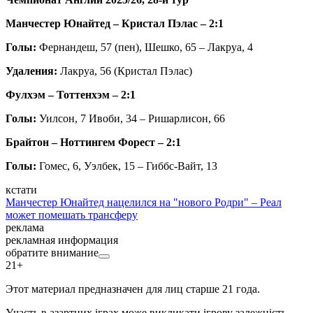
Манчестер Юнайтед – Кристал Пэлас – 2:1
Голы:
Фернандеш, 57 (пен), Шешко, 65 – Лакруа, 4
Удаления:
Лакруа, 56 (Кристал Пэлас)
Фулхэм – Тоттенхэм – 2:1
Голы:
Уилсон, 7 Ивоби, 34 – Ришарлисон, 66
Брайтон – Ноттингем Форест – 2:1
Голы:
Гомес, 6, Уэлбек, 15 – Гиббс-Вайт, 13
кстати
Манчестер Юнайтед нацелился на "нового Родри" – Реал
может помешать трансферу
реклама
рекламная информация
обратите внимание
21+
Этот материал предназначен для лиц старше 21 года.
Участь в азартних іграх може викликати ігрову залежність.