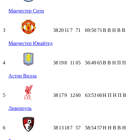
Манчестер Сити
3
38
20
11
7
71
69:50
71
В
В
Н
В
В
Манчестер Юнайтед
4
38
19
8
11
65
56:49
65
В
В
Н
П
П
Астон Вилла
5
38
17
9
12
60
63:53
60
Н
П
Н
П
В
Ливерпуль
6
38
13
18
7
57
58:54
57
Н
Н
В
В
Н