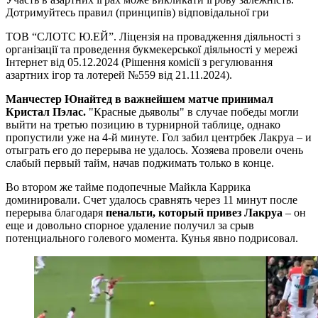
Дотримуйтесь правил (принципів) відповідальної гри
ТОВ “СЛОТС Ю.ЕЙ”. Ліцензія на провадження діяльності з
організації та проведення букмекерської діяльності у мережі
Інтернет від 05.12.2024 (Рішення комісії з регулювання
азартних ігор та лотерей №559 від 21.11.2024).
Манчестер Юнайтед в важнейшем матче принимал
Кристал Пэлас.
"Красные дьяволы" в случае победы могли
выйти на третью позицию в турнирной таблице, однако
пропустили уже на 4-й минуте. Гол забил центрбек Лакруа – и
отыграть его до перерыва не удалось. Хозяева провели очень
слабый первый тайм, начав поджимать только в конце.
Во втором же тайме подопечные Майкла Каррика
доминировали. Счет удалось сравнять через 11 минут после
перерыва благодаря
пенальти, который привез Лакруа
– он
еще и довольно спорное удаление получил за срыв
потенциального голевого момента. Кунья явно подрисовал.