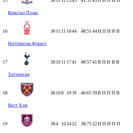
15
38
11
12
15
45
41:51
45
П
Н
П
Н
П
Кристал Пэлас
16
38
11
11
16
44
48:51
44
Н
П
Н
В
В
Ноттингем Форест
17
38
10
11
17
41
48:57
41
В
П
Н
В
В
Тоттенхэм
18
38
10
9
19
39
46:65
39
В
П
П
П
В
Вест Хэм
19
38
4
10
24
22
38:75
22
Н
П
Н
П
П