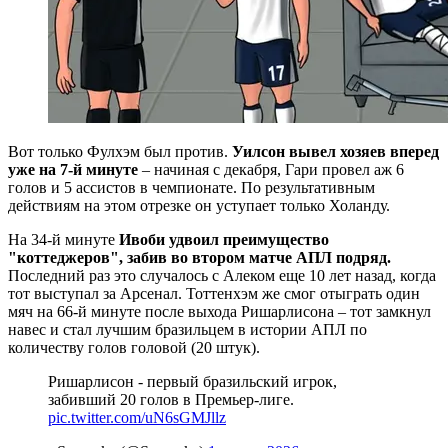
Вот только Фулхэм был против.
Уилсон вывел хозяев вперед
уже на 7-й минуте
– начиная с декабря, Гари провел аж 6
голов и 5 ассистов в чемпионате. По результативным
действиям на этом отрезке он уступает только Холанду.
На 34-й минуте
Ивоби удвоил преимущество
"коттеджеров", забив во втором матче АПЛ подряд.
Последний раз это случалось с Алеком еще 10 лет назад, когда
тот выступал за Арсенал. Тоттенхэм же смог отыграть один
мяч на 66-й минуте после выхода Ришарлисона – тот замкнул
навес и стал лучшим бразильцем в истории АПЛ по
количеству голов головой (20 штук).
Ришарлисон - первый бразильский игрок,
забивший 20 голов в Премьер-лиге.
pic.twitter.com/uN6sGMJllz