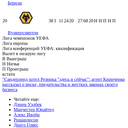
Бернли
20
38
3
11
24
20
27:68
20
Н
Н
П
Н
П
Вулверхэмптон
Лига чемпионов УЕФА
Лига европы
Лига конференций УЕФА: квалификация
Вылет в низшую лигу
В
Выигрыш
Н
Ничья
П
Проигрыш
кстати
"Сандерленд хотел Резника "здесь и сейчас": агент Кириченко
рассказал о риске, предательства и жестких законах своего
бизнеса
Читайте еще
:
Дэнни Уэлбек
Манчестер Юнайтед
Алекс Ивоби
Ришарлисон
Диего Гомес