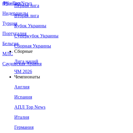
Франция
ЛЧ - Top News
Первая лига
Нидерланды
Вторая лига
Турция
Кубок Украины
Португалия
Суперкубок Украины
Бельгия
Сборная Украины
Сборные
МЛС
Лига наций
Саудовская Аравия
ЧМ 2026
Чемпионаты
Англия
Испания
АПЛ Top News
Италия
Германия