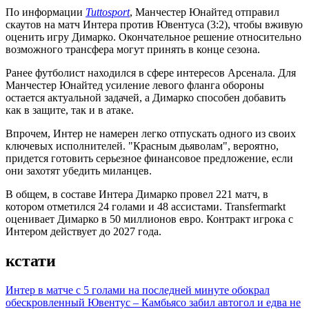
По информации
Tuttosport
, Манчестер Юнайтед отправил
скаутов на матч Интера против Ювентуса (3:2), чтобы вживую
оценить игру Димарко. Окончательное решение относительно
возможного трансфера могут принять в конце сезона.
Ранее футболист находился в сфере интересов Арсенала. Для
Манчестер Юнайтед усиление левого фланга обороны
остается актуальной задачей, а Димарко способен добавить
как в защите, так и в атаке.
Впрочем, Интер не намерен легко отпускать одного из своих
ключевых исполнителей. "Красным дьяволам", вероятно,
придется готовить серьезное финансовое предложение, если
они захотят убедить миланцев.
В общем, в составе Интера Димарко провел 221 матч, в
котором отметился 24 голами и 48 ассистами. Transfermarkt
оценивает Димарко в 50 миллионов евро. Контракт игрока с
Интером действует до 2027 года.
кстати
Интер в матче с 5 голами на последней минуте обокрал
обескровленный Ювентус – Камбьясо забил автогол и едва не