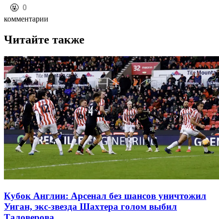
️🤬
0
комментарии
Читайте также
Кубок Англии: Арсенал без шансов уничтожил
Уиган, экс-звезда Шахтера голом выбил
Таловерова