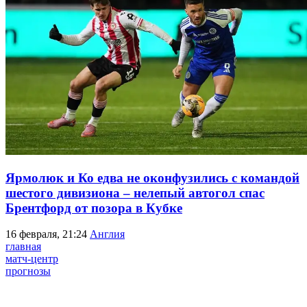
Ярмолюк и Ко едва не оконфузились с командой
шестого дивизиона – нелепый автогол спас
Брентфорд от позора в Кубке
16 февраля, 21:24
Англия
главная
матч-центр
прогнозы