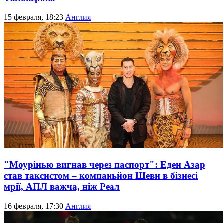
15 февраля, 18:23
Англия
"Моурінью вигнав через паспорт": Еден Азар
став таксистом – компаньйон Шеви в бізнесі
мрії, АПЛ важча, ніж Реал
16 февраля, 17:30
Англия