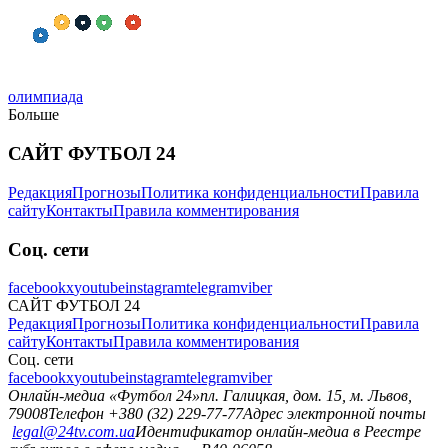
олимпиада
Больше
САЙТ ФУТБОЛ 24
Редакция
Прогнозы
Политика конфиденциальности
Правила
сайту
Контакты
Правила комментирования
Соц. сети
facebook
x
youtube
instagram
telegram
viber
САЙТ ФУТБОЛ 24
Редакция
Прогнозы
Политика конфиденциальности
Правила
сайту
Контакты
Правила комментирования
Соц. сети
facebook
x
youtube
instagram
telegram
viber
Онлайн-медиа «Футбол 24»
пл. Галицкая, дом. 15, м. Львов,
79008
Телефон +380 (32) 229-77-77
Адрес электронной почты
legal@24tv.com.ua
Идентификатор онлайн-медиа в Реестре