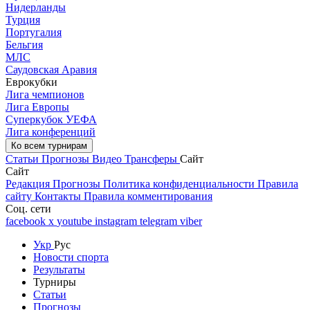
Нидерланды
Турция
Португалия
Бельгия
МЛС
Саудовская Аравия
Еврокубки
Лига чемпионов
Лига Европы
Суперкубок УЕФА
Лига конференций
Ко всем турнирам
Статьи
Прогнозы
Видео
Трансферы
Сайт
Сайт
Редакция
Прогнозы
Политика конфиденциальности
Правила
сайту
Контакты
Правила комментирования
Соц. сети
facebook
x
youtube
instagram
telegram
viber
Укр
Рус
Новости спорта
Результаты
Турниры
Статьи
Прогнозы