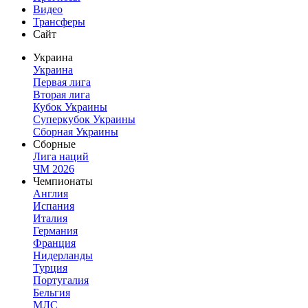
Видео
Трансферы
Сайт
Украина
Украина
Первая лига
Вторая лига
Кубок Украины
Суперкубок Украины
Сборная Украины
Сборные
Лига наций
ЧМ 2026
Чемпионаты
Англия
Испания
Италия
Германия
Франция
Нидерланды
Турция
Португалия
Бельгия
МЛС