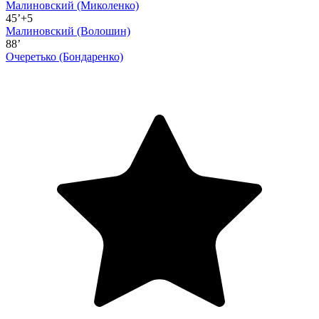
Малиновский
(Миколенко)
45’+5
Малиновский
(Волошин)
88’
Очеретько
(Бондаренко)