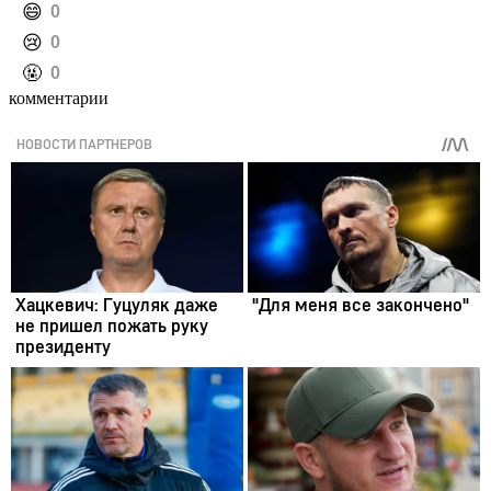
️😄
0
️😢
0
️🤬
0
комментарии