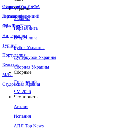
Сборная Украины
Италия
Суперкубок УЕФА
Украина
Германия
Лига конференций
Украина
Франция
ЛЧ - Top News
Первая лига
Нидерланды
Вторая лига
Турция
Кубок Украины
Португалия
Суперкубок Украины
Бельгия
Сборная Украины
Сборные
МЛС
Лига наций
Саудовская Аравия
ЧМ 2026
Чемпионаты
Англия
Испания
АПЛ Top News