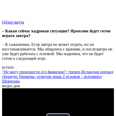
Обзор матча
– Какая сейчас кадровая ситуация? Ярмолюк будет готов
играть завтра?
– К сожалению, Егор завтра не может играть, но он
восстанавливается. Мы общались с врачами, и послезавтра он
уже будет работать с основой. Мы надеемся, что он будет
готов к следующей игре.
кстати
"Не могу произнести его фамилию": тренер Исландии оценил
сборную Украины, отметив лишь 2 игроков – вспомнил
Шевченко
видео дня