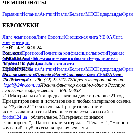
ЧЕМПИОНАТЫ
Германия
Испания
Англия
Италия
Бельгия
МЛС
Нидерланды
Фран
ЕВРОКУБКИ
Лига чемпионов
Лига Европы
Юношеская лига УЕФА
Лига
конференций
САЙТ ФУТБОЛ 24
Редакция
Соц. сети
Прогнозы
Политика конфиденциальности
Правила
сайту
facebook
УКРАИНА
Контакты
x
youtube
Правила комментирования
instagram
telegram
viber
Редакционная
политика
Украина
ЧЕМПИОНАТЫ
Первая лига
Структура собственности
Вторая лига
Германия
ЕВРОКУБКИ
Испания
Англия
Италия
Бельгия
МЛС
Нидерланды
Фран
Лига чемпионов
Онлайн-медиа «Футбол 24»
Лига Европы
пл. Галицкая, дом. 15, м. Львов,
Юношеская лига УЕФА
Лига
конференций
79008
Телефон +380 (32) 229-77-77
Адрес электронной почты
legal@24tv.com.ua
Идентификатор онлайн-медиа в Реестре
субъектов в сфере медиа — R40-06058
21+
Материалы сайта предназначены для лиц старше 21 года
При цитировании и использовании любых материалов ссылка
на "Футбол 24" обязательна. При цитировании и
использовании в сети Интернет гиперссылка на сайтт
football24.ua
обязательное. Материалы со знаком
"Спецпроект", "Партнерский материал", "Реклама", "Новости
компаний" публикуем на правах рекламы.