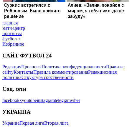
главная
матч-центр
прогнозы
футбол +
Избранное
САЙТ ФУТБОЛ 24
Редакция
Прогнозы
Политика конфиденциальности
Правила
сайту
Контакты
Правила комментирования
Редакционная
политика
Структура собственности
Соц. сети
facebook
x
youtube
instagram
telegram
viber
УКРАИНА
Украина
Первая лига
Вторая лига