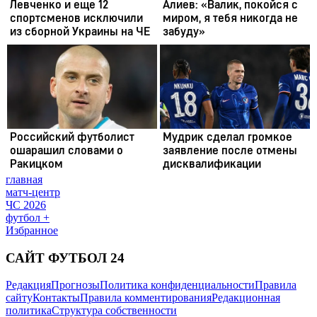
главная
матч-центр
ЧС 2026
футбол +
Избранное
САЙТ ФУТБОЛ 24
Редакция
Прогнозы
Политика конфиденциальности
Правила
сайту
Контакты
Правила комментирования
Редакционная
политика
Структура собственности