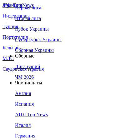
Франция
ЛЧ - Top News
Первая лига
Нидерланды
Вторая лига
Турция
Кубок Украины
Португалия
Суперкубок Украины
Бельгия
Сборная Украины
Сборные
МЛС
Лига наций
Саудовская Аравия
ЧМ 2026
Чемпионаты
Англия
Испания
АПЛ Top News
Италия
Германия