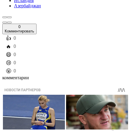
Исландия
Азербайджан
0
Комментировать
️👍
0
️🔥
0
️😄
0
️😢
0
️🤬
0
комментарии