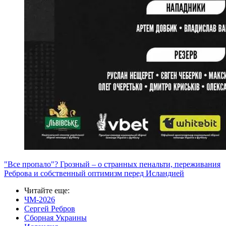
"Все пропало"? Грозный – о странных пенальти, переживания
Реброва и собственный оптимизм перед Исландией
Читайте еще
:
ЧМ-2026
Сергей Ребров
Сборная Украины