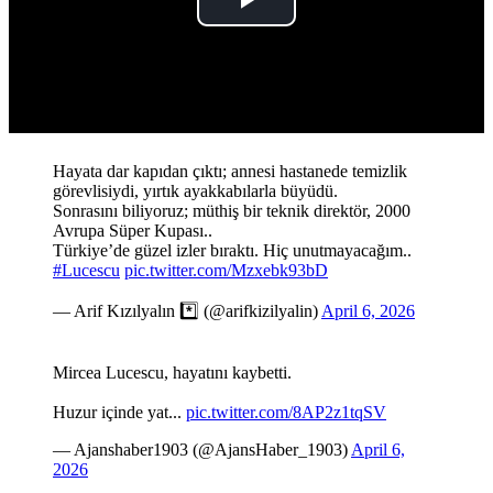
Play
Video
Hayata dar kapıdan çıktı; annesi hastanede temizlik
görevlisiydi, yırtık ayakkabılarla büyüdü.
Sonrasını biliyoruz; müthiş bir teknik direktör, 2000
Avrupa Süper Kupası..
Türkiye’de güzel izler bıraktı. Hiç unutmayacağım..
#Lucescu
pic.twitter.com/Mzxebk93bD
— Arif Kızılyalın *️⃣ (@arifkizilyalin)
April 6, 2026
Mircea Lucescu, hayatını kaybetti.
Huzur içinde yat...
pic.twitter.com/8AP2z1tqSV
— Ajanshaber1903 (@AjansHaber_1903)
April 6,
2026
#SONDAKİKA
Mircea Lucescu hayatını kaybetti.