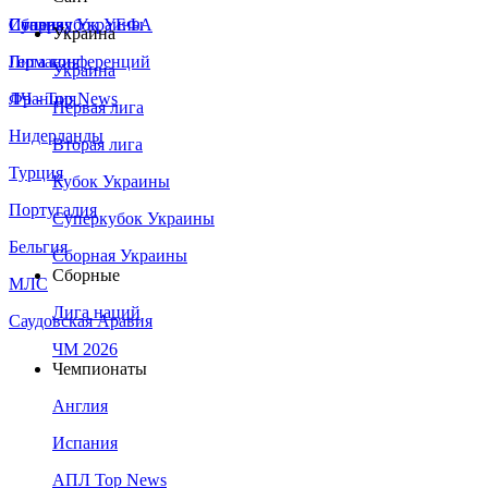
Сборная Украины
Италия
Суперкубок УЕФА
Украина
Германия
Лига конференций
Украина
Франция
ЛЧ - Top News
Первая лига
Нидерланды
Вторая лига
Турция
Кубок Украины
Португалия
Суперкубок Украины
Бельгия
Сборная Украины
Сборные
МЛС
Лига наций
Саудовская Аравия
ЧМ 2026
Чемпионаты
Англия
Испания
АПЛ Top News