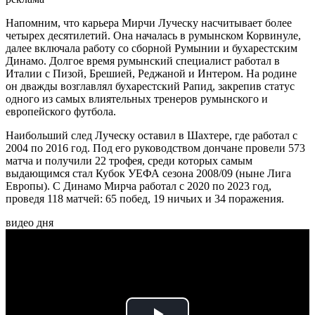
Напомним, что карьера Мирчи Луческу насчитывает более
четырех десятилетий. Она началась в румынском Корвинуле,
далее включала работу со сборной Румынии и бухарестским
Динамо. Долгое время румынский специалист работал в
Италии с Пизой, Брешией, Реджаной и Интером. На родине
он дважды возглавлял бухарестский Рапид, закрепив статус
одного из самых влиятельных тренеров румынского и
европейского футбола.
Наибольший след Луческу оставил в Шахтере, где работал с
2004 по 2016 год. Под его руководством дончане провели 573
матча и получили 22 трофея, среди которых самым
выдающимся стал Кубок УЕФА сезона 2008/09 (ныне Лига
Европы). С Динамо Мирча работал с 2020 по 2023 год,
проведя 118 матчей: 65 побед, 19 ничьих и 34 поражения.
видео дня