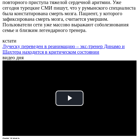
повторного приступа тяжелой сердечной аритмии. Уже
сегодня турецкие СМИ пишут, что у румынского специалиста
была констатирована смерть мозга. Пациент, у которого
зафиксирована смерть мозга, считается умершим.
Пользователи сети уже массово выражают соболезнования
семье и близким легендарного тренера.
кстати
Луческу переведен в реанимацию – экс-тренер Динамо и
Шахтера находится в критическом состоянии
видео дня
Play
Video
реклама