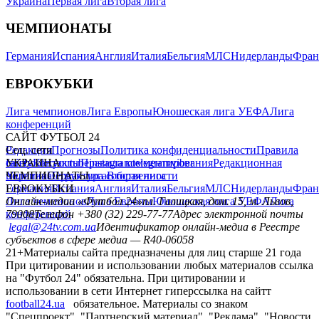
Германия
Испания
Англия
Италия
Бельгия
МЛС
Нидерланды
Фран
ЕВРОКУБКИ
Лига чемпионов
Лига Европы
Юношеская лига УЕФА
Лига
конференций
САЙТ ФУТБОЛ 24
Редакция
Соц. сети
Прогнозы
Политика конфиденциальности
Правила
сайту
facebook
УКРАИНА
Контакты
x
youtube
Правила комментирования
instagram
telegram
viber
Редакционная
политика
Украина
ЧЕМПИОНАТЫ
Первая лига
Структура собственности
Вторая лига
Германия
ЕВРОКУБКИ
Испания
Англия
Италия
Бельгия
МЛС
Нидерланды
Фран
Лига чемпионов
Онлайн-медиа «Футбол 24»
Лига Европы
пл. Галицкая, дом. 15, м. Львов,
Юношеская лига УЕФА
Лига
конференций
79008
Телефон +380 (32) 229-77-77
Адрес электронной почты
legal@24tv.com.ua
Идентификатор онлайн-медиа в Реестре
субъектов в сфере медиа — R40-06058
21+
Материалы сайта предназначены для лиц старше 21 года
При цитировании и использовании любых материалов ссылка
на "Футбол 24" обязательна. При цитировании и
использовании в сети Интернет гиперссылка на сайтт
football24.ua
обязательное. Материалы со знаком
"Спецпроект", "Партнерский материал", "Реклама", "Новости
компаний" публикуем на правах рекламы.
21+
Материалы сайта предназначены для лиц старше 21 года