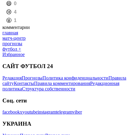
️🤬
1
комментарии
главная
матч-центр
прогнозы
футбол +
Избранное
САЙТ ФУТБОЛ 24
Редакция
Прогнозы
Политика конфиденциальности
Правила
сайту
Контакты
Правила комментирования
Редакционная
политика
Структура собственности
Соц. сети
facebook
x
youtube
instagram
telegram
viber
УКРАИНА
Украина
Первая лига
Вторая лига
ЧЕМПИОНАТЫ