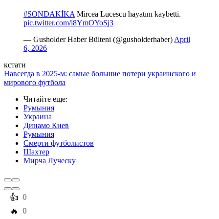
pic.twitter.com/i8YmOYoSj3
— Gusholder Haber Bülteni (@gusholderhaber)
April
6, 2026
кстати
Навсегда в 2025-м: самые большие потери украинского и
мирового футбола
Читайте еще
:
Румыния
Украина
Динамо Киев
Румыния
Смерти футболистов
Шахтер
Мирча Луческу
️👍
0
️🔥
0
️😄
0
️😢
4