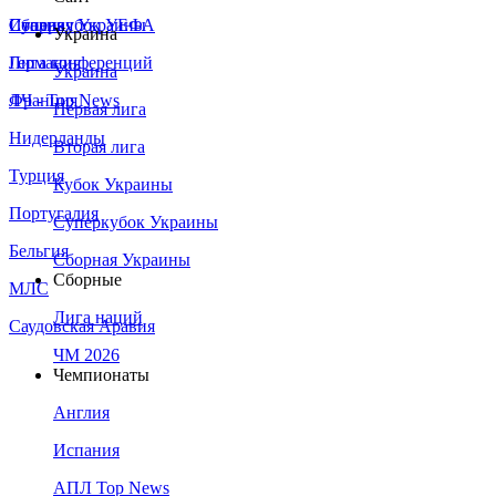
Сборная Украины
Италия
Суперкубок УЕФА
Украина
Германия
Лига конференций
Украина
Франция
ЛЧ - Top News
Первая лига
Нидерланды
Вторая лига
Турция
Кубок Украины
Португалия
Суперкубок Украины
Бельгия
Сборная Украины
Сборные
МЛС
Лига наций
Саудовская Аравия
ЧМ 2026
Чемпионаты
Англия
Испания
АПЛ Top News