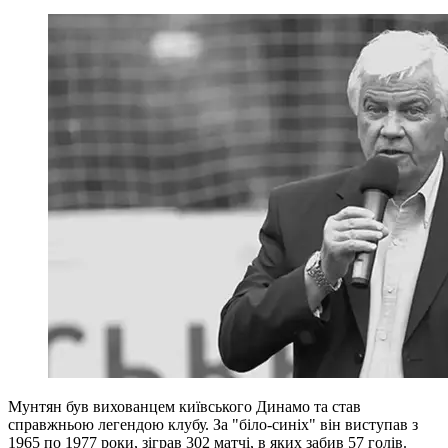
Мунтян був вихованцем київського Динамо та став
справжньою легендою клубу. За "біло-синіх" він виступав з
1965 по 1977 роки, зіграв 302 матчі, в яких забив 57 голів.