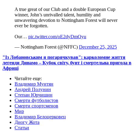
A true great of our Club and a double European Cup
winner, John’s unrivalled talent, humility and
unwavering devotion to Nottingham Forest will never
ever be forgotten.
Our…
pic.twitter.com/oE2dyDmQyu
— Nottingham Forest (@NFFC)
December 25, 2025
"Із Лобановським я погарячкував": карколомне життя
легенди Динамо – Кубок світу, бунт і смертельна пригода в
Африці
Читайте еще
:
Владимир Мунтян
Андрей Полунин
Степан Юрчишин
Смерти футболистов
Смерти спортсменов
Мир
Владимир Белоцерковец
Диогу Жота
Статьи