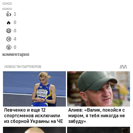
️👍
1
️🔥
0
️😄
0
️😢
4
️🤬
0
комментарии