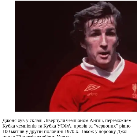
Джонс був у складі Ліверпуля чемпіоном Англії, переможцем
Кубка чемпіонів та Кубка УЄФА, провів за "червоних" рівно
100 матчів у другій половині 1970-х. Також у доробку Джої
понад 70 матчів за збірну Уельсу.