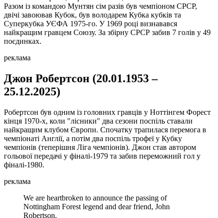
Разом із командою Мунтян сім разів був чемпіоном СРСР,
двічі завоював Кубок, був володарем Кубка кубків та
Суперкубка УЄФА 1975-го. У 1969 році визнавався
найкращим гравцем Союзу. За збірну СРСР забив 7 голів у 49
поєдинках.
реклама
Джон Робертсон (20.01.1953 –
25.12.2025)
Робертсон був одним із головних гравців у Ноттінгем Форест
кінця 1970-х, коли "лісники" два сезони поспіль ставали
найкращим клубом Європи. Спочатку трапилася перемога в
чемпіонаті Англії, а потім два поспіль трофеї у Кубку
чемпіонів (теперішня Ліга чемпіонів). Джон став автором
гольової передачі у фіналі-1979 та забив переможний гол у
фіналі-1980.
реклама
We are heartbroken to announce the passing of
Nottingham Forest legend and dear friend, John
Robertson.