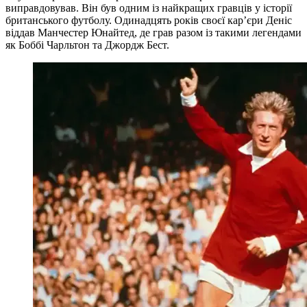
виправдовував. Він був одним із найкращих гравців у історії
британського футболу. Одинадцять років своєї кар’єри Деніс
віддав Манчестер Юнайтед, де грав разом із такими легендами
як Боббі Чарльтон та Джордж Бест.