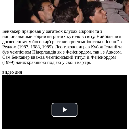
Бенхакер працював у багатьох клубах Європи та з
національними збірними різних куточків світу. Найбільшим
досягненням у його кар'єрі стали три чемпіонства в Іспанії з
Реалом (1987, 1988, 1989). Лео також виграв Кубок Іспанії та
був чемпіоном Нідерландів як з Фейєнордом, так і з Аяксом.
Сам Бенхакер вважав чемпіонський титул із Фейєнордом
(1999) найяскравішою подією у своїй кар'єрі.
видео дня
Play