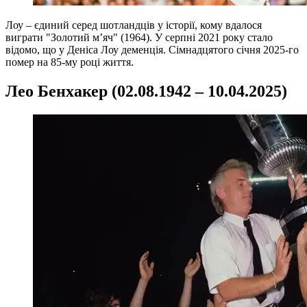
Лоу – єдиний серед шотландців у історії, кому вдалося
виграти "Золотий м’яч" (1964). У серпні 2021 року стало
відомо, що у Деніса Лоу деменція. Сімнадцятого січня 2025-го
помер на 85-му році життя.
Лео Бенхакер (02.08.1942 – 10.04.2025)