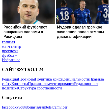
главная
матч-центр
прогнозы
футбол +
Избранное
САЙТ ФУТБОЛ 24
Редакция
Прогнозы
Политика конфиденциальности
Правила
сайту
Контакты
Правила комментирования
Редакционная
политика
Структура собственности
Соц. сети
facebook
x
youtube
instagram
telegram
viber