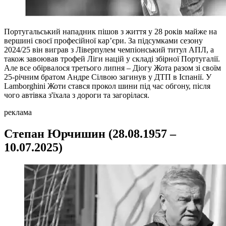
Португальський нападник пішов з життя у 28 років майже на
вершині своєї професійної кар’єри. За підсумками сезону
2024/25 він виграв з Ліверпулем чемпіонський титул АПЛ, а
також завоював трофей Ліги націй у складі збірної Португалії.
Але все обірвалося третього липня – Діогу Жота разом зі своїм
25-річним братом Андре Сілвою загинув у ДТП в Іспанії. У
Lamborghini Жоти стався прокол шини під час обгону, після
чого автівка з'їхала з дороги та загорілася.
реклама
Степан Юрчишин (28.08.1957 –
10.07.2025)