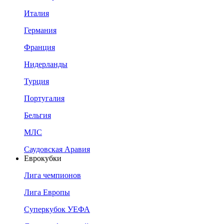
Италия
Германия
Франция
Нидерланды
Турция
Португалия
Бельгия
МЛС
Саудовская Аравия
Еврокубки
Лига чемпионов
Лига Европы
Суперкубок УЕФА