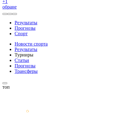
+
1
обране
Результаты
Прогнозы
Спорт
Новости спорта
Результаты
Турниры
Статьи
Прогнозы
Трансферы
топ