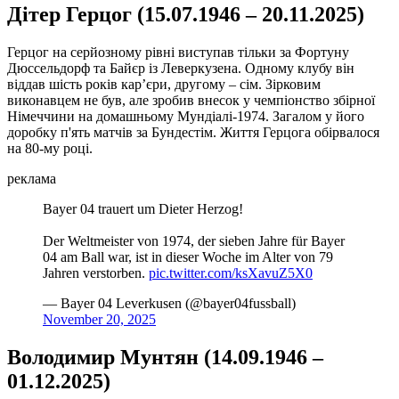
Дітер Герцог (15.07.1946 – 20.11.2025)
Герцог на серйозному рівні виступав тільки за Фортуну
Дюссельдорф та Байєр із Леверкузена. Одному клубу він
віддав шість років кар’єри, другому – сім. Зірковим
виконавцем не був, але зробив внесок у чемпіонство збірної
Німеччини на домашньому Мундіалі-1974. Загалом у його
доробку п'ять матчів за Бундестім. Життя Герцога обірвалося
на 80-му році.
реклама
Bayer 04 trauert um Dieter Herzog!
Der Weltmeister von 1974, der sieben Jahre für Bayer
04 am Ball war, ist in dieser Woche im Alter von 79
Jahren verstorben.
pic.twitter.com/ksXavuZ5X0
— Bayer 04 Leverkusen (@bayer04fussball)
November 20, 2025
Володимир Мунтян (14.09.1946 –
01.12.2025)