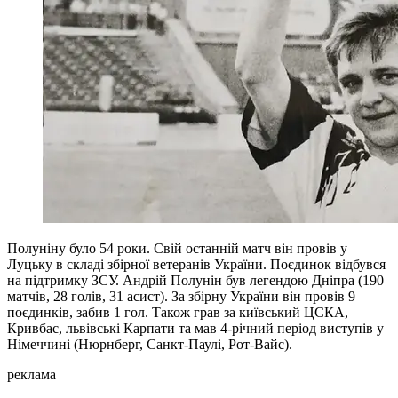
Полуніну було 54 роки. Свій останній матч він провів у
Луцьку в складі збірної ветеранів України. Поєдинок відбувся
на підтримку ЗСУ. Андрій Полунін був легендою Дніпра (190
матчів, 28 голів, 31 асист). За збірну України він провів 9
поєдинків, забив 1 гол. Також грав за київський ЦСКА,
Кривбас, львівські Карпати та мав 4-річний період виступів у
Німеччині (Нюрнберг, Санкт-Паулі, Рот-Вайс).
реклама