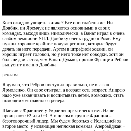
Кого ожидаю увидеть в атаке? Все они слабенькие. Ни
Довбик, ни Яремчук не являются основными в своих
командах, выходя лишь эпизодически, а Ванат играл в очень
слабом чемпионе УПЛ. Довбику очень трудно в Роме. Ему
нужны хорошие крайние полузащитники, которые будут
делать на него передачи. Артем в штрафной хозяин, он
хорошо играет головой, но у него тоже нет обводки, хотя он
больше двигается, чем Ванат. Думаю, против Франции Ребров
выпустит именно Довбика.
реклама
Я думаю, что Ребров поступил правильно, не вызвав
Ярмоленко. Он свое отыграл, а возраст есть возраст. Андрею
надо уже заканчивать и воспитывать детей, возможно, стать
помощником главного тренера.
Шансов с Францией у Украины практически нет. Наши
проиграют 0:2 или 0:3. А в целом в группе Франция –
безоговорочный лидер. Мы будем бороться с Исландией за
второе место, у исландцев неплохая команда. Азербайджан –