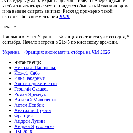
аутсайдер. Думаю, Украина дважды победит Азербайджан и
чтобы занять второе место придется обыграть Исландию дома
и на выезде сыграть вничью. Расклад примерно такой", –
сказал Сабо в комментарии
BLIK
.
реклама
Напомним, матч Украина – Франция состоится уже сегодня, 5
сентября. Начало встречи в 21:45 по киевскому времени.
Украина – Франция: анонс матча отбора на ЧМ-2026
Читайте еще
:
Николай Шапаренко
Йожеф Сабо
Илья Забарный
Александр Зинченко
Георгий Судаков
Роман Яремчук
Виталий Миколенко
Артем Довбик
Анатолий Трубин
Франция
Андрей Лунин
Андрей Ярмоленко
ЧМ 2026