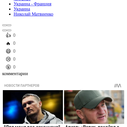
Украина - Франция
Украина
Николай Матвиенко
️👍
0
️🔥
0
️😄
0
️😢
0
️🤬
0
комментарии