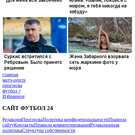
главная
матч-центр
прогнозы
футбол +
Избранное
САЙТ ФУТБОЛ 24
Редакция
Прогнозы
Политика конфиденциальности
Правила
сайту
Контакты
Правила комментирования
Редакционная
политика
Структура собственности