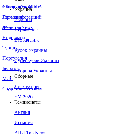
Сборная Украины
Италия
Суперкубок УЕФА
Украина
Германия
Лига конференций
Украина
Франция
ЛЧ - Top News
Первая лига
Нидерланды
Вторая лига
Турция
Кубок Украины
Португалия
Суперкубок Украины
Бельгия
Сборная Украины
Сборные
МЛС
Лига наций
Саудовская Аравия
ЧМ 2026
Чемпионаты
Англия
Испания
АПЛ Top News