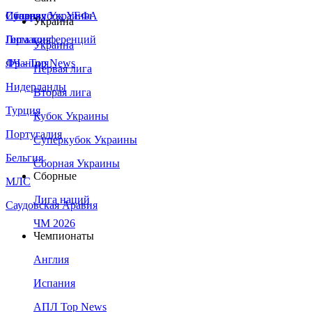
Сборная Украины
Италия
Суперкубок УЕФА
Украина
Германия
Лига конференций
Украина
Франция
ЛЧ - Top News
Первая лига
Нидерланды
Вторая лига
Турция
Кубок Украины
Португалия
Суперкубок Украины
Бельгия
Сборная Украины
Сборные
МЛС
Лига наций
Саудовская Аравия
ЧМ 2026
Чемпионаты
Англия
Испания
АПЛ Top News