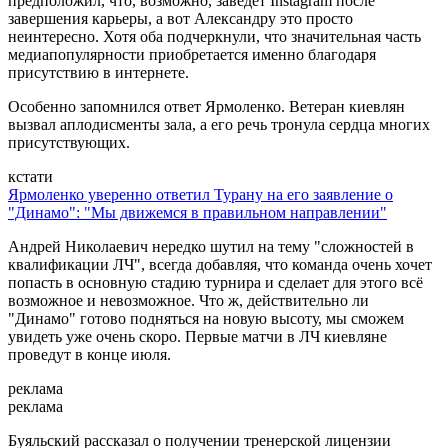
предположил, что, возможно, заведет Instagram после
завершения карьеры, а вот Александру это просто
неинтересно. Хотя оба подчеркнули, что значительная часть
медиапопулярности приобретается именно благодаря
присутствию в интернете.
Особенно запомнился ответ Ярмоленко. Ветеран киевлян
вызвал аплодисменты зала, а его речь тронула сердца многих
присутствующих.
кстати
Ярмоленко уверенно ответил Турану на его заявление о
"Динамо": "Мы движемся в правильном направлении"
Андрей Николаевич нередко шутил на тему "сложностей в
квалификации ЛЧ", всегда добавляя, что команда очень хочет
попасть в основную стадию турнира и сделает для этого всё
возможное и невозможное. Что ж, действительно ли
"Динамо" готово подняться на новую высоту, мы сможем
увидеть уже очень скоро. Первые матчи в ЛЧ киевляне
проведут в конце июля.
реклама
реклама
Буяльский рассказал о получении тренерской лицензии