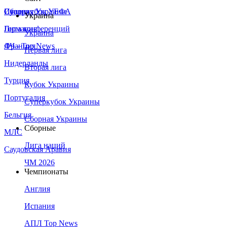
Сборная Украины
Италия
Суперкубок УЕФА
Украина
Германия
Лига конференций
Украина
Франция
ЛЧ - Top News
Первая лига
Нидерланды
Вторая лига
Турция
Кубок Украины
Португалия
Суперкубок Украины
Бельгия
Сборная Украины
Сборные
МЛС
Лига наций
Саудовская Аравия
ЧМ 2026
Чемпионаты
Англия
Испания
АПЛ Top News