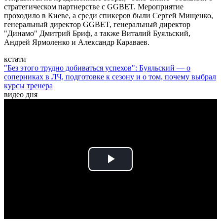
стратегическом партнерстве с GGBET. Мероприятие
проходило в Киеве, а среди спикеров были Сергей Мищенко,
генеральный директор GGBET, генеральный директор
"Динамо" Дмитрий Бриф, а также Виталий Буяльский,
Андрей Ярмоленко и Александр Караваев.
кстати
"Без этого трудно добиваться успехов": Буяльский — о
соперниках в ЛЧ, подготовке к сезону и о том, почему выбрал
курсы тренера
видео дня
Play
Video