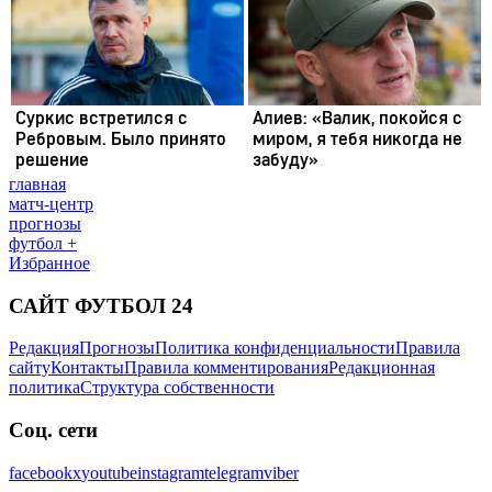
главная
матч-центр
прогнозы
футбол +
Избранное
САЙТ ФУТБОЛ 24
Редакция
Прогнозы
Политика конфиденциальности
Правила
сайту
Контакты
Правила комментирования
Редакционная
политика
Структура собственности
Соц. сети
facebook
x
youtube
instagram
telegram
viber