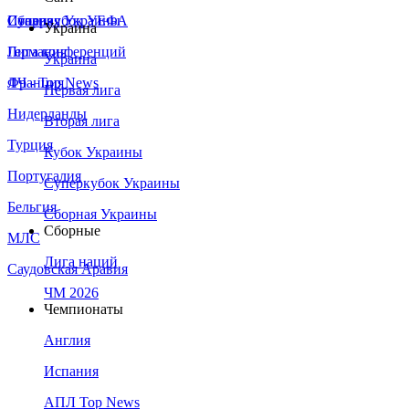
Сборная Украины
Италия
Суперкубок УЕФА
Украина
Германия
Лига конференций
Украина
Франция
ЛЧ - Top News
Первая лига
Нидерланды
Вторая лига
Турция
Кубок Украины
Португалия
Суперкубок Украины
Бельгия
Сборная Украины
Сборные
МЛС
Лига наций
Саудовская Аравия
ЧМ 2026
Чемпионаты
Англия
Испания
АПЛ Top News