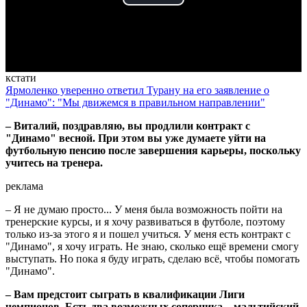
Play
Video
кстати
Ярмоленко уверенно ответил Турану на его заявление о
"Динамо": "Мы движемся в правильном направлении"
– Виталий, поздравляю, вы продлили контракт с
"Динамо" весной. При этом вы уже думаете уйти на
футбольную пенсию после завершения карьеры, поскольку
учитесь на тренера.
реклама
– Я не думаю просто... У меня была возможность пойти на
тренерские курсы, и я хочу развиваться в футболе, поэтому
только из-за этого я и пошел учиться. У меня есть контракт с
"Динамо", я хочу играть. Не знаю, сколько ещё времени смогу
выступать. Но пока я буду играть, сделаю всё, чтобы помогать
"Динамо".
– Вам предстоит сыграть в квалификации Лиги
чемпионов. Есть два возможных соперника – мальтийский