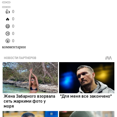
️👍
0
️🔥
0
️😄
0
️😢
0
️🤬
0
комментарии