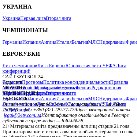
УКРАИНА
Украина
Первая лига
Вторая лига
ЧЕМПИОНАТЫ
Германия
Испания
Англия
Италия
Бельгия
МЛС
Нидерланды
Фран
ЕВРОКУБКИ
Лига чемпионов
Лига Европы
Юношеская лига УЕФА
Лига
конференций
САЙТ ФУТБОЛ 24
Редакция
Соц. сети
Прогнозы
Политика конфиденциальности
Правила
сайту
facebook
УКРАИНА
Контакты
x
youtube
Правила комментирования
instagram
telegram
viber
Редакционная
политика
Украина
ЧЕМПИОНАТЫ
Первая лига
Структура собственности
Вторая лига
Германия
ЕВРОКУБКИ
Испания
Англия
Италия
Бельгия
МЛС
Нидерланды
Фран
Лига чемпионов
Онлайн-медиа «Футбол 24»
Лига Европы
пл. Галицкая, дом. 15, м. Львов,
Юношеская лига УЕФА
Лига
конференций
79008
Телефон +380 (32) 229-77-77
Адрес электронной почты
legal@24tv.com.ua
Идентификатор онлайн-медиа в Реестре
субъектов в сфере медиа — R40-06058
21+
Материалы сайта предназначены для лиц старше 21 года
При цитировании и использовании любых материалов ссылка