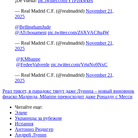
¡De vuelta!
pic.twitter.com/Y1Pzrkwkes
— Real Madrid C.F. (@realmadrid)
November 21,
2025
@BellinghamJude
@ATchouameni
pic.twitter.com/Z6XVAC8u4W
— Real Madrid C.F. (@realmadrid)
November 21,
2025
️
@KMbappe
️
@FedeeValverde
pic.twitter.com/VrtgNo9NxC
— Real Madrid C.F. (@realmadrid)
November 21,
2025
Реал трясет, в парадокс тянут даже Лунина – новый виновник
фиаско Мадрида, Мбаппе превосходит даже Роналду с Месси
Читайте еще
:
Эльче
Украинцы за рубежом
Испания
Антонио Рюдигер
Андрей Лунин