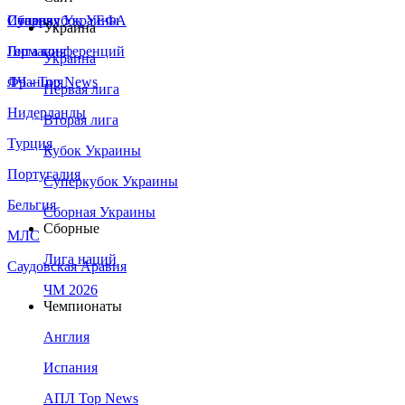
Сборная Украины
Италия
Суперкубок УЕФА
Украина
Германия
Лига конференций
Украина
Франция
ЛЧ - Top News
Первая лига
Нидерланды
Вторая лига
Турция
Кубок Украины
Португалия
Суперкубок Украины
Бельгия
Сборная Украины
Сборные
МЛС
Лига наций
Саудовская Аравия
ЧМ 2026
Чемпионаты
Англия
Испания
АПЛ Top News