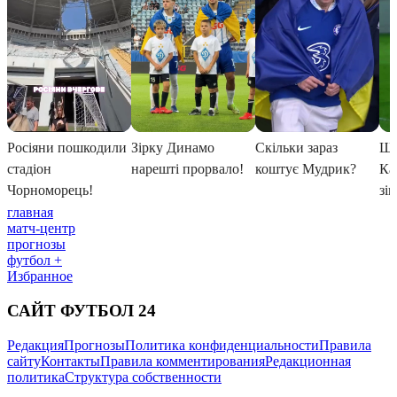
главная
матч-центр
прогнозы
футбол +
Избранное
САЙТ ФУТБОЛ 24
Редакция
Прогнозы
Политика конфиденциальности
Правила
сайту
Контакты
Правила комментирования
Редакционная
политика
Структура собственности