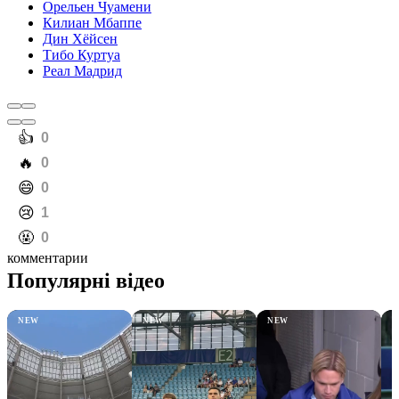
Орельен Чуамени
Килиан Мбаппе
Дин Хёйсен
Тибо Куртуа
Реал Мадрид
️👍
0
️🔥
0
️😄
0
️😢
1
️🤬
0
комментарии