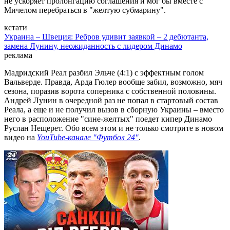
не ускоряет пролонгацию соглашения и мог бы вместе с
Мичелом перебраться в "желтую субмарину".
кстати
Украина – Швеция: Ребров удивит заявкой – 2 дебютанта,
замена Лунину, неожиданность с лидером Динамо
реклама
Мадридский Реал разбил Эльче (4:1) с эффектным голом
Вальверде. Правда, Арда Гюлер вообще забил, возможно, мяч
сезона, поразив ворота соперника с собственной половины.
Андрей Лунин в очередной раз не попал в стартовый состав
Реала, а еще и не получил вызов в сборную Украины – вместо
него в расположение "сине-желтых" поедет кипер Динамо
Руслан Нещерет. Обо всем этом и не только смотрите в новом
видео на
YouTube-канале "Футбол 24"
.