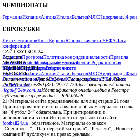
ЧЕМПИОНАТЫ
Германия
Испания
Англия
Италия
Бельгия
МЛС
Нидерланды
Фран
ЕВРОКУБКИ
Лига чемпионов
Лига Европы
Юношеская лига УЕФА
Лига
конференций
САЙТ ФУТБОЛ 24
Редакция
Соц. сети
Прогнозы
Политика конфиденциальности
Правила
сайту
facebook
УКРАИНА
Контакты
x
youtube
Правила комментирования
instagram
telegram
viber
Редакционная
политика
Украина
ЧЕМПИОНАТЫ
Первая лига
Структура собственности
Вторая лига
Германия
ЕВРОКУБКИ
Испания
Англия
Италия
Бельгия
МЛС
Нидерланды
Фран
Лига чемпионов
Онлайн-медиа «Футбол 24»
Лига Европы
пл. Галицкая, дом. 15, м. Львов,
Юношеская лига УЕФА
Лига
конференций
79008
Телефон +380 (32) 229-77-77
Адрес электронной почты
legal@24tv.com.ua
Идентификатор онлайн-медиа в Реестре
субъектов в сфере медиа — R40-06058
21+
Материалы сайта предназначены для лиц старше 21 года
При цитировании и использовании любых материалов ссылка
на "Футбол 24" обязательна. При цитировании и
использовании в сети Интернет гиперссылка на сайтт
football24.ua
обязательное. Материалы со знаком
"Спецпроект", "Партнерский материал", "Реклама", "Новости
компаний" публикуем на правах рекламы.