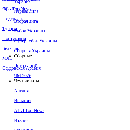
Украина
Франция
ЛЧ - Top News
Первая лига
Нидерланды
Вторая лига
Турция
Кубок Украины
Португалия
Суперкубок Украины
Бельгия
Сборная Украины
Сборные
МЛС
Лига наций
Саудовская Аравия
ЧМ 2026
Чемпионаты
Англия
Испания
АПЛ Top News
Италия