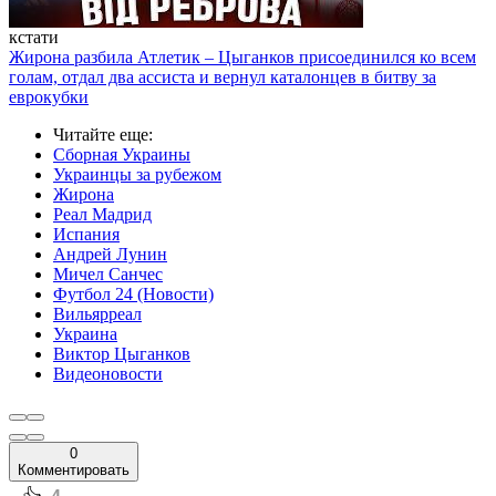
кстати
Жирона разбила Атлетик – Цыганков присоединился ко всем
голам, отдал два ассиста и вернул каталонцев в битву за
еврокубки
Читайте еще
:
Сборная Украины
Украинцы за рубежом
Жирона
Реал Мадрид
Испания
Андрей Лунин
Мичел Санчес
Футбол 24 (Новости)
Вильярреал
Украина
Виктор Цыганков
Видеоновости
0
Комментировать