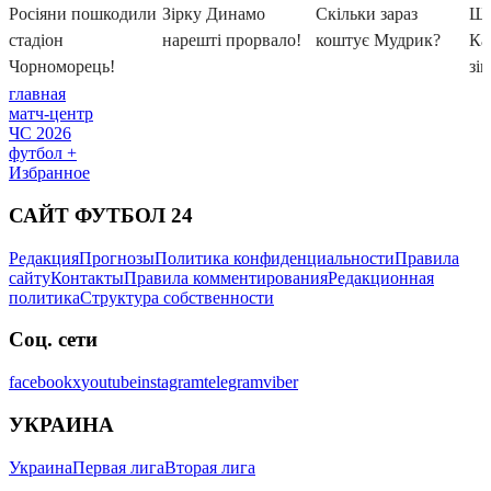
главная
матч-центр
ЧС 2026
футбол +
Избранное
САЙТ ФУТБОЛ 24
Редакция
Прогнозы
Политика конфиденциальности
Правила
сайту
Контакты
Правила комментирования
Редакционная
политика
Структура собственности
Соц. сети
facebook
x
youtube
instagram
telegram
viber
УКРАИНА
Украина
Первая лига
Вторая лига