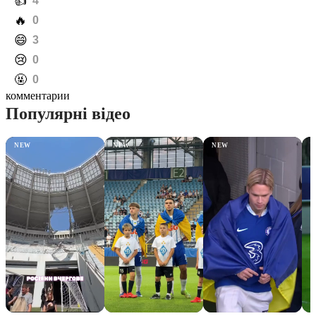
️👍
4
️🔥
0
️😄
3
️😢
0
️🤬
0
комментарии