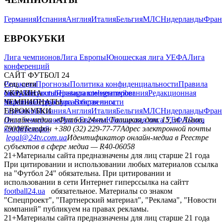
Германия
Испания
Англия
Италия
Бельгия
МЛС
Нидерланды
Фран
ЕВРОКУБКИ
Лига чемпионов
Лига Европы
Юношеская лига УЕФА
Лига
конференций
САЙТ ФУТБОЛ 24
Редакция
Соц. сети
Прогнозы
Политика конфиденциальности
Правила
сайту
facebook
УКРАИНА
Контакты
x
youtube
Правила комментирования
instagram
telegram
viber
Редакционная
политика
Украина
ЧЕМПИОНАТЫ
Первая лига
Структура собственности
Вторая лига
Германия
ЕВРОКУБКИ
Испания
Англия
Италия
Бельгия
МЛС
Нидерланды
Фран
Лига чемпионов
Онлайн-медиа «Футбол 24»
Лига Европы
пл. Галицкая, дом. 15, м. Львов,
Юношеская лига УЕФА
Лига
конференций
79008
Телефон +380 (32) 229-77-77
Адрес электронной почты
legal@24tv.com.ua
Идентификатор онлайн-медиа в Реестре
субъектов в сфере медиа — R40-06058
21+
Материалы сайта предназначены для лиц старше 21 года
При цитировании и использовании любых материалов ссылка
на "Футбол 24" обязательна. При цитировании и
использовании в сети Интернет гиперссылка на сайтт
football24.ua
обязательное. Материалы со знаком
"Спецпроект", "Партнерский материал", "Реклама", "Новости
компаний" публикуем на правах рекламы.
21+
Материалы сайта предназначены для лиц старше 21 года