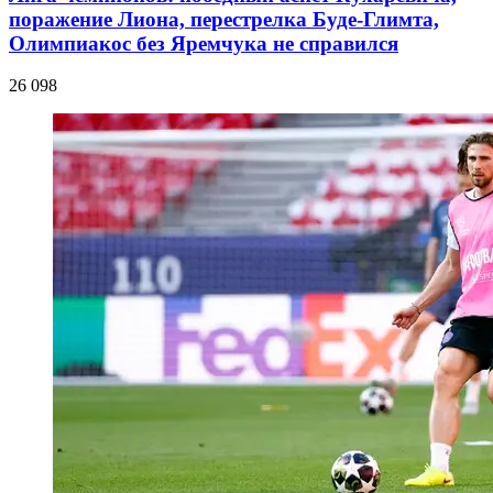
поражение Лиона, перестрелка Буде-Глимта,
Олимпиакос без Яремчука не справился
26 098