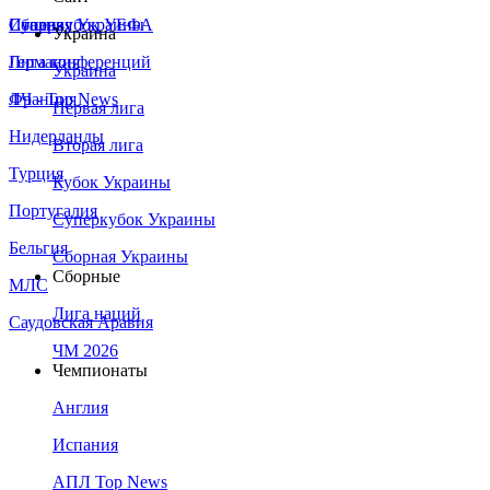
Сборная Украины
Италия
Суперкубок УЕФА
Украина
Германия
Лига конференций
Украина
Франция
ЛЧ - Top News
Первая лига
Нидерланды
Вторая лига
Турция
Кубок Украины
Португалия
Суперкубок Украины
Бельгия
Сборная Украины
Сборные
МЛС
Лига наций
Саудовская Аравия
ЧМ 2026
Чемпионаты
Англия
Испания
АПЛ Top News