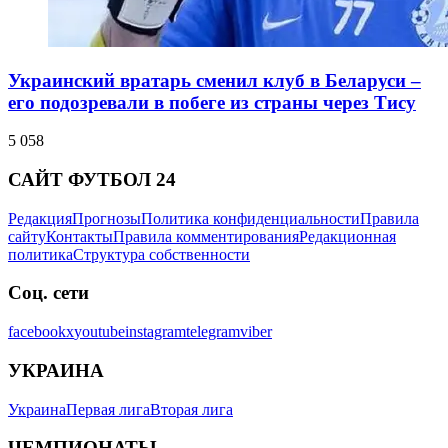
Украинский вратарь сменил клуб в Беларуси –
его подозревали в побеге из страны через Тису
5 058
САЙТ ФУТБОЛ 24
Редакция
Прогнозы
Политика конфиденциальности
Правила
сайту
Контакты
Правила комментирования
Редакционная
политика
Структура собственности
Соц. сети
facebook
x
youtube
instagram
telegram
viber
УКРАИНА
Украина
Первая лига
Вторая лига
ЧЕМПИОНАТЫ