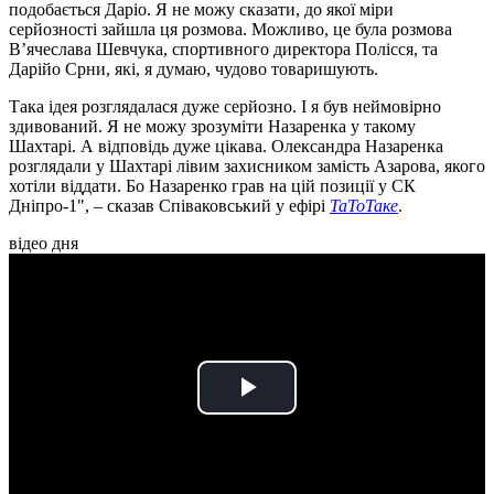
подобається Даріо. Я не можу сказати, до якої міри
серйозності зайшла ця розмова. Можливо, це була розмова
В’ячеслава Шевчука, спортивного директора Полісся, та
Дарійо Срни, які, я думаю, чудово товаришують.
Така ідея розглядалася дуже серйозно. І я був неймовірно
здивований. Я не можу зрозуміти Назаренка у такому
Шахтарі. А відповідь дуже цікава. Олександра Назаренка
розглядали у Шахтарі лівим захисником замість Азарова, якого
хотіли віддати. Бо Назаренко грав на цій позиції у СК
Дніпро-1", – сказав Співаковський у ефірі
ТаТоТаке
.
відео дня
Play
Video