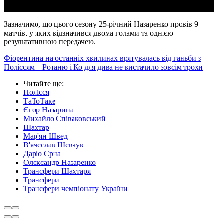
Зазначимо, що цього сезону 25-річний Назаренко провів 9
матчів, у яких відзначився двома голами та однією
результативною передачею.
Фіорентина на останніх хвилинах врятувалась від ганьби з
Поліссям – Ротаню і Ко для дива не вистачило зовсім трохи
Читайте ще
:
Полісся
ТаТоТаке
Єгор Назарина
Михайло Співаковський
Шахтар
Мар'ян Швед
В'ячеслав Шевчук
Даріо Срна
Олександр Назаренко
Трансфери Шахтаря
Трансфери
Трансфери чемпіонату України