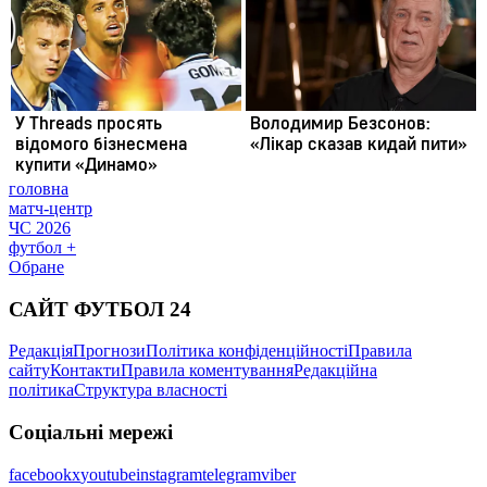
головна
матч-центр
ЧС 2026
футбол +
Обране
САЙТ ФУТБОЛ 24
Редакція
Прогнози
Політика конфіденційності
Правила
сайту
Контакти
Правила коментування
Редакційна
політика
Структура власності
Соціальні мережі
facebook
x
youtube
instagram
telegram
viber