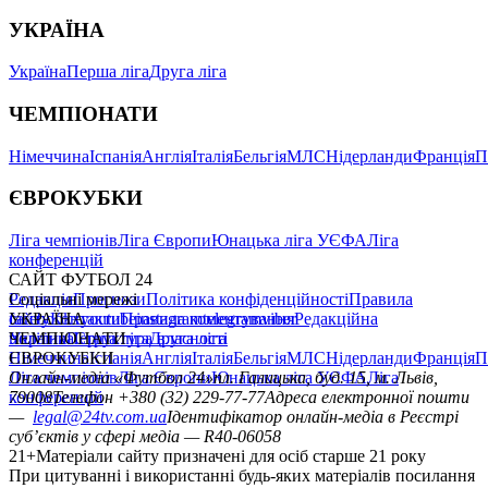
УКРАЇНА
Україна
Перша ліга
Друга ліга
ЧЕМПІОНАТИ
Німеччина
Іспанія
Англія
Італія
Бельгія
МЛС
Нідерланди
Франція
П
ЄВРОКУБКИ
Ліга чемпіонів
Ліга Європи
Юнацька ліга УЄФА
Ліга
конференцій
САЙТ ФУТБОЛ 24
Редакція
Соціальні мережі
Прогнози
Політика конфіденційності
Правила
сайту
facebook
УКРАЇНА
Контакти
x
youtube
Правила коментування
instagram
telegram
viber
Редакційна
політика
Україна
ЧЕМПІОНАТИ
Перша ліга
Структура власності
Друга ліга
Німеччина
ЄВРОКУБКИ
Іспанія
Англія
Італія
Бельгія
МЛС
Нідерланди
Франція
П
Ліга чемпіонів
Онлайн-медіа «Футбол 24»
Ліга Європи
Юнацька ліга УЄФА
пл. Галицька, буд. 15, м. Львів,
Ліга
конференцій
79008
Телефон +380 (32) 229-77-77
Адреса електронної пошти
—
legal@24tv.com.ua
Ідентифікатор онлайн-медіа в Реєстрі
суб’єктів у сфері медіа — R40-06058
21+
Матеріали сайту призначені для осіб старше 21 року
При цитуванні і використанні будь-яких матеріалів посилання