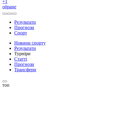
+
1
обране
Результати
Прогнози
Спорт
Новини спорту
Результати
Турніри
Статті
Прогнози
Трансфери
топ