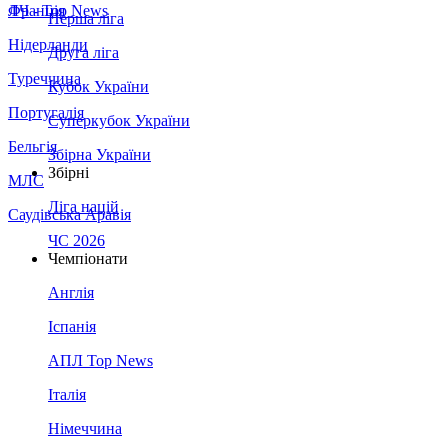
Франція
ЛЧ - Top News
Перша ліга
Нідерланди
Друга ліга
Туреччина
Кубок України
Португалія
Суперкубок України
Бельгія
Збірна України
Збірні
МЛС
Ліга націй
Саудівська Аравія
ЧС 2026
Чемпіонати
Англія
Іспанія
АПЛ Top News
Італія
Німеччина