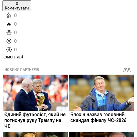
0
Коментувати
️👍
0
️🔥
0
️😄
0
️😢
0
️🤬
0
коментарі