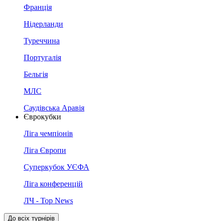
Франція
Нідерланди
Туреччина
Португалія
Бельгія
МЛС
Саудівська Аравія
Єврокубки
Ліга чемпіонів
Ліга Європи
Суперкубок УЄФА
Ліга конференцій
ЛЧ - Top News
До всіх турнірів