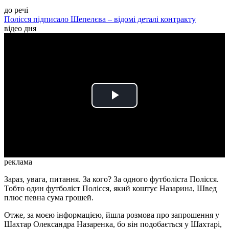
до речі
Полісся підписало Шепелєва – відомі деталі контракту
відео дня
Play
Video
реклама
Зараз, увага, питання. За кого? За одного футболіста Полісся.
Тобто один футболіст Полісся, який коштує Назарина, Швед
плюс певна сума грошей.
Отже, за моєю інформацією, йшла розмова про запрошення у
Шахтар Олександра Назаренка, бо він подобається у Шахтарі,