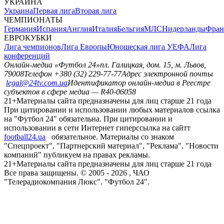
УКРАИНА
Украина
Первая лига
Вторая лига
ЧЕМПИОНАТЫ
Германия
Испания
Англия
Италия
Бельгия
МЛС
Нидерланды
Фран
ЕВРОКУБКИ
Лига чемпионов
Лига Европы
Юношеская лига УЕФА
Лига
конференций
Онлайн-медиа «Футбол 24»
пл. Галицкая, дом. 15, м. Львов,
79008
Телефон +380 (32) 229-77-77
Адрес электронной почты
legal@24tv.com.ua
Идентификатор онлайн-медиа в Реестре
субъектов в сфере медиа — R40-06058
21+
Материалы сайта предназначены для лиц старше 21 года
При цитировании и использовании любых материалов ссылка
на "Футбол 24" обязательна. При цитировании и
использовании в сети Интернет гиперссылка на сайтт
football24.ua
обязательное. Материалы со знаком
"Спецпроект", "Партнерский материал", "Реклама", "Новости
компаний" публикуем на правах рекламы.
21+
Материалы сайта предназначены для лиц старше 21 года
Все права защищены. © 2005 -
2026
, ЧАО
"Телерадиокомпания Люкс". "Футбол 24".