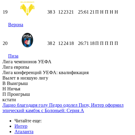
19
38
3
12
23
21
25:61
21
П
Н
П
Н
Н
Верона
20
38
2
12
24
18
26:71
18
П
П
П
П
П
Пиза
Лига чемпионов УЕФА
Лига европы
Лига конференций УЕФА: квалификация
Вылет в низшую лигу
В
Выигрыш
Н
Ничья
П
Проигрыш
кстати
Лацио благодаря голу Педро одолел Пизу, Интер оформил
эпический камбэк с Болоньей: Серия А
Читайте еще
:
Интер
Аталанта