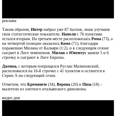
Video
реклама
Таким образом,
Интер
набрал уже 87 баллов, лишь улучшив
свои статистические показатели.
Наполи
с 76 пунктами
остался вторым. На третьем месте расположилась
Рома
(73),
а
на четвертой позиции оказалось
Комо
(71), благодаря
поражению Милана от Кальяри (1:2), и в следующем сезоне
сыграет в Лиге чемпионов.
Милан
и
Ювентус
заняли 5 и 6
строчку и сыграют в Лиге Европы.
Дженоа,
с которым попрощался Руслан Малиновский,
расположился на 16-й строчке с 41 пунктом и останется в
Серии А на следующий сезон.
Отметим, что
Кремонезе
(34),
Верона
(20) и
Пиза
(18) –
вылетели из элитного итальянского дивизиона.
видео дня