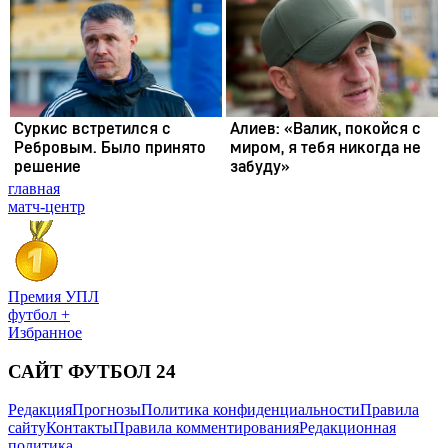
главная
матч-центр
Премия УПЛ
футбол +
Избранное
САЙТ ФУТБОЛ 24
Редакция
Прогнозы
Политика конфиденциальности
Правила
сайту
Контакты
Правила комментирования
Редакционная
политика