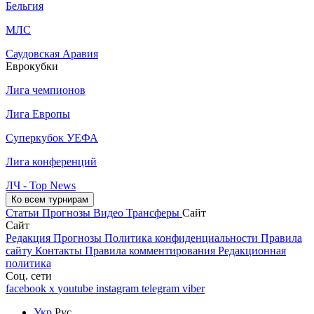
Бельгия
МЛС
Саудовская Аравия
Еврокубки
Лига чемпионов
Лига Европы
Суперкубок УЕФА
Лига конференций
ЛЧ - Top News
Ко всем турнирам
Статьи
Прогнозы
Видео
Трансферы
Сайт
Сайт
Редакция
Прогнозы
Политика конфиденциальности
Правила
сайту
Контакты
Правила комментирования
Редакционная
политика
Соц. сети
facebook
x
youtube
instagram
telegram
viber
Укр
Рус