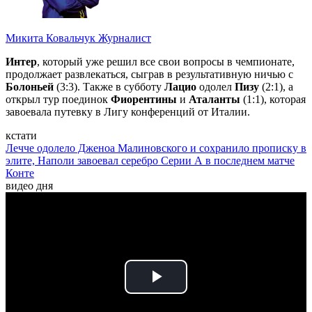
Микита Ковальчук
Журналист
Интер
, который уже решил все свои вопросы в чемпионате,
продолжает развлекаться, сыграв в результативную ничью с
Болоньей
(3:3). Также в субботу
Лацио
одолел
Пизу
(2:1), а
открыл тур поединок
Фиорентины
и
Аталанты
(1:1), которая
завоевала путевку в Лигу конференций от Италии.
кстати
Лечче одолело Дженоа Малиновского и сохранило прописку в
элите, Наполи завоевал серебро Серии А в последнем матче
Конте
видео дня
Play