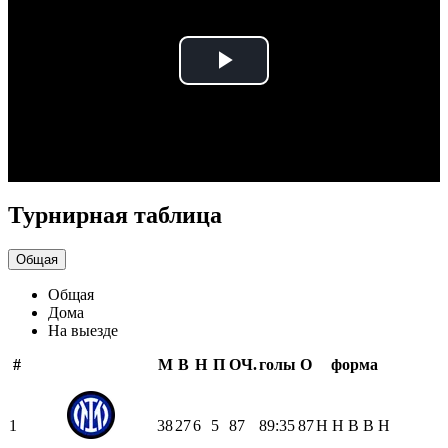
Play
Video
Турнирная таблица
Общая
Общая
Дома
На выезде
#
М
В
Н
П
ОЧ.
голы
О
форма
1
38
27
6
5
87
89:35
87
Н
Н
В
В
Н