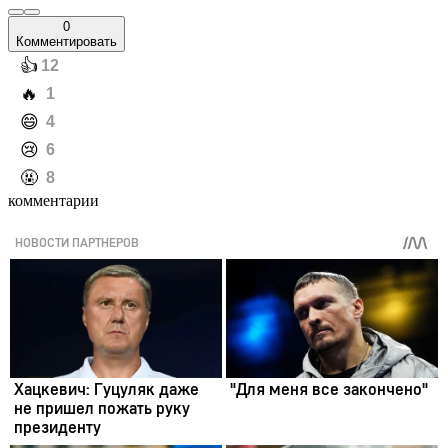
0
Комментировать
️👍
12
️🔥
1
️😄
4
️😢
6
️🤬
8
комментарии