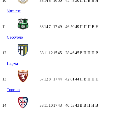
10
38
14
8
16
50
45:48
50
П
П
В
В
Н
Удинезе
11
38
14
7
17
49
46:50
49
П
П
П
В
Н
Сассуоло
12
38
11
12
15
45
28:46
45
В
П
П
П
В
Парма
13
37
12
8
17
44
42:61
44
П
В
П
Н
Н
Торино
14
38
11
10
17
43
40:53
43
В
В
П
Н
В