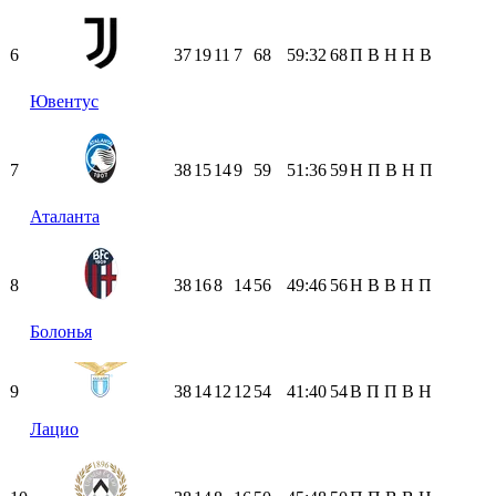
6
37
19
11
7
68
59:32
68
П
В
Н
Н
В
Ювентус
7
38
15
14
9
59
51:36
59
Н
П
В
Н
П
Аталанта
8
38
16
8
14
56
49:46
56
Н
В
В
Н
П
Болонья
9
38
14
12
12
54
41:40
54
В
П
П
В
Н
Лацио