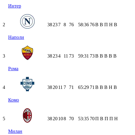
Интер
2
38
23
7
8
76
58:36
76
В
В
П
Н
В
Наполи
3
38
23
4
11
73
59:31
73
В
В
В
В
В
Рома
4
38
20
11
7
71
65:29
71
В
В
В
Н
В
Комо
5
38
20
10
8
70
53:35
70
П
В
П
П
Н
Милан