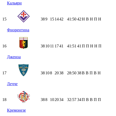
Кальяри
15
38
9
15
14
42
41:50
42
Н
В
Н
П
Н
Фиорентина
16
38
10
11
17
41
41:51
41
П
П
Н
Н
П
Дженоа
17
38
10
8
20
38
28:50
38
В
В
П
В
Н
Лечче
18
38
8
10
20
34
32:57
34
П
В
В
П
П
Кремонезе