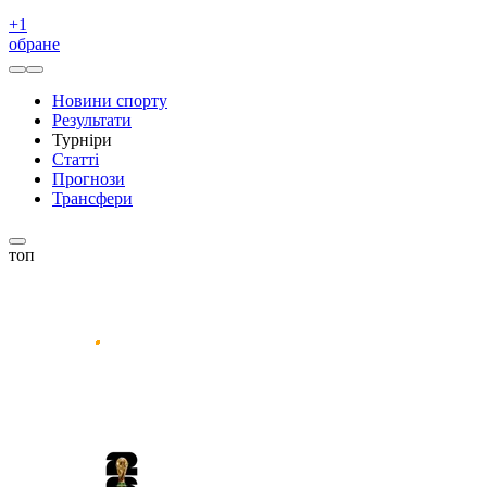
+
1
обране
Новини спорту
Результати
Турніри
Статті
Прогнози
Трансфери
топ