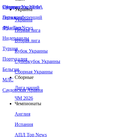
Сборная Украины
Италия
Суперкубок УЕФА
Украина
Германия
Лига конференций
Украина
Франция
ЛЧ - Top News
Первая лига
Нидерланды
Вторая лига
Турция
Кубок Украины
Португалия
Суперкубок Украины
Бельгия
Сборная Украины
Сборные
МЛС
Лига наций
Саудовская Аравия
ЧМ 2026
Чемпионаты
Англия
Испания
АПЛ Top News