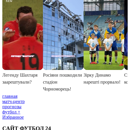
главная
матч-центр
прогнозы
футбол +
Избранное
САЙТ ФУТБОЛ 24