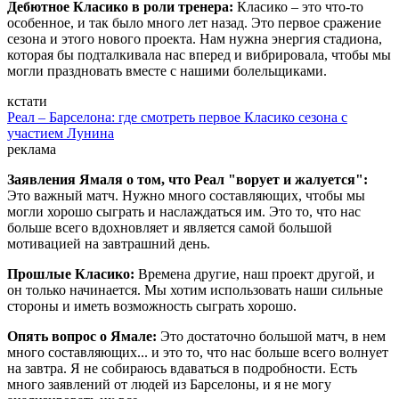
Дебютное Класико в роли тренера:
Класико – это что-то
особенное, и так было много лет назад. Это первое сражение
сезона и этого нового проекта. Нам нужна энергия стадиона,
которая бы подталкивала нас вперед и вибрировала, чтобы мы
могли праздновать вместе с нашими болельщиками.
кстати
Реал – Барселона: где смотреть первое Класико сезона с
участием Лунина
реклама
Заявления Ямаля о том, что Реал "ворует и жалуется":
Это важный матч. Нужно много составляющих, чтобы мы
могли хорошо сыграть и наслаждаться им. Это то, что нас
больше всего вдохновляет и является самой большой
мотивацией на завтрашний день.
Прошлые Класико:
Времена другие, наш проект другой, и
он только начинается. Мы хотим использовать наши сильные
стороны и иметь возможность сыграть хорошо.
Опять вопрос о Ямале:
Это достаточно большой матч, в нем
много составляющих... и это то, что нас больше всего волнует
на завтра. Я не собираюсь вдаваться в подробности. Есть
много заявлений от людей из Барселоны, и я не могу