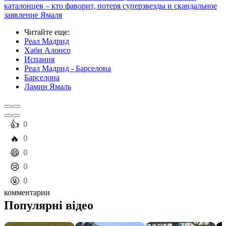
каталонцев – кто фаворит, потеря суперзвезды и скандальное
заявление Ямаля
Читайте еще
:
Реал Мадрид
Хаби Алонсо
Испания
Реал Мадрид - Барселона
Барселона
Ламин Ямаль
️👍
0
️🔥
0
️😄
0
️😢
0
️🤬
0
комментарии