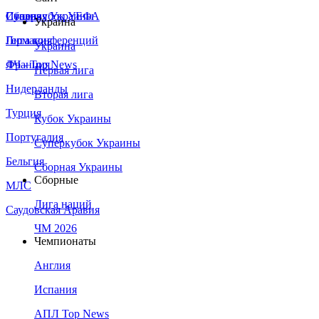
Сборная Украины
Италия
Суперкубок УЕФА
Украина
Германия
Лига конференций
Украина
Франция
ЛЧ - Top News
Первая лига
Нидерланды
Вторая лига
Турция
Кубок Украины
Португалия
Суперкубок Украины
Бельгия
Сборная Украины
Сборные
МЛС
Лига наций
Саудовская Аравия
ЧМ 2026
Чемпионаты
Англия
Испания
АПЛ Top News