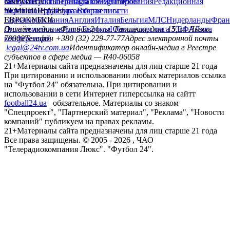
сайту
facebook
УКРАИНА
Контакты
x
youtube
Правила комментирования
instagram
telegram
viber
Редакционная
политика
Украина
ЧЕМПИОНАТЫ
Первая лига
Структура собственности
Вторая лига
Германия
ЕВРОКУБКИ
Испания
Англия
Италия
Бельгия
МЛС
Нидерланды
Фран
Лига чемпионов
Онлайн-медиа «Футбол 24»
Лига Европы
пл. Галицкая, дом. 15, м. Львов,
Юношеская лига УЕФА
Лига
конференций
79008
Телефон +380 (32) 229-77-77
Адрес электронной почты
legal@24tv.com.ua
Идентификатор онлайн-медиа в Реестре
субъектов в сфере медиа — R40-06058
21+
Материалы сайта предназначены для лиц старше 21 года
При цитировании и использовании любых материалов ссылка
на "Футбол 24" обязательна. При цитировании и
использовании в сети Интернет гиперссылка на сайтт
football24.ua
обязательное. Материалы со знаком
"Спецпроект", "Партнерский материал", "Реклама", "Новости
компаний" публикуем на правах рекламы.
21+
Материалы сайта предназначены для лиц старше 21 года
Все права защищены. © 2005 -
2026
, ЧАО
"Телерадиокомпания Люкс". "Футбол 24".