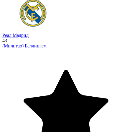
Реал Мадрид
43’
(Милитао)
Беллингем