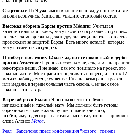
анализировать их все.
Стартовые 11:
Я уже имею видение основы, у нас почти все
игроки вернулись. Завтра вы увидите стартовый состав.
Высокая оборона Барсы против Мбаппе:
Учитывая
качество наших игроков, могут возникать разные ситуации...
но сначала мы должны делать другие вещи, не только то, что
происходит за защитой Барсы. Есть много деталей, которые
могут изменить ситуацию.
11 побед в последних 12 матчах, но все помнят 2:5 в дерби
против Атлетико:
Прошло несколько недель, и мы исправили
некоторые вещи. Я не знаю, как это повлияло на проект, это
важные матчи. Мне нравится оценивать процесс, и в этих 12
матчах наблюдается улучшение. Еще не разыграны трофеи
или медали, впереди большая часть сезона. Сейчас самое
важное – это завтра.
В третий раз о Ямале:
Я понимаю, что это будет
напряженный и тяжелый матч. Мы должны быть готовы,
соревноваться как можно лучше и иметь энергию,
необходимую для игры на самом высоком уровне, – приводит
слова Алонсо
Marca
.
Реал – Барселона: пресс-конференция "нового" тренера