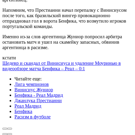
Напомним, что Престианни начал перепалку с Винисиусом
после того, как бразильский вингер провокационно
отпраздновал гол в ворота Бенфика, что возмутило игроков
португальской команды.
Именно из-за слов аргентинца Жуниор попросил арбитра
остановить матч и ушел на скамейку запасных, обвинив
аргентинца в расизме.
кстати
Шедевр и скандал от Винисиуса и удаление Моуринью в
видеообзоре матча Бенфика – Реал – 0:1
Читайте еще
:
Лига чемпионов
Винисиус Жуниор
Бенфика - Реал Мадрид
Джанлука Престианни
Реал Мадрид
Бенфика
Расизм в футболе