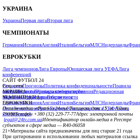
УКРАИНА
Украина
Первая лига
Вторая лига
ЧЕМПИОНАТЫ
Германия
Испания
Англия
Италия
Бельгия
МЛС
Нидерланды
Фран
ЕВРОКУБКИ
Лига чемпионов
Лига Европы
Юношеская лига УЕФА
Лига
конференций
САЙТ ФУТБОЛ 24
Редакция
Соц. сети
Прогнозы
Политика конфиденциальности
Правила
сайту
facebook
УКРАИНА
Контакты
x
youtube
Правила комментирования
instagram
telegram
viber
Редакционная
политика
Украина
ЧЕМПИОНАТЫ
Первая лига
Структура собственности
Вторая лига
Германия
ЕВРОКУБКИ
Испания
Англия
Италия
Бельгия
МЛС
Нидерланды
Фран
Лига чемпионов
Онлайн-медиа «Футбол 24»
Лига Европы
пл. Галицкая, дом. 15, м. Львов,
Юношеская лига УЕФА
Лига
конференций
79008
Телефон +380 (32) 229-77-77
Адрес электронной почты
legal@24tv.com.ua
Идентификатор онлайн-медиа в Реестре
субъектов в сфере медиа — R40-06058
21+
Материалы сайта предназначены для лиц старше 21 года
При цитировании и использовании любых материалов ссылка