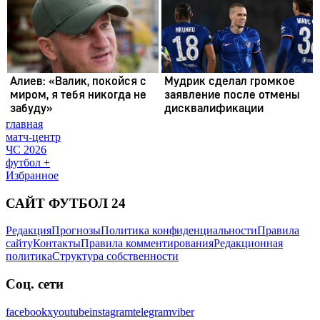
главная
матч-центр
ЧС 2026
футбол +
Избранное
САЙТ ФУТБОЛ 24
Редакция
Прогнозы
Политика конфиденциальности
Правила
сайту
Контакты
Правила комментирования
Редакционная
политика
Структура собственности
Соц. сети
facebook
x
youtube
instagram
telegram
viber