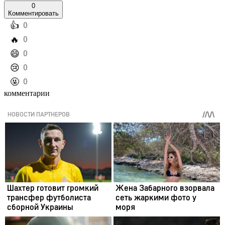
0
Комментировать
️👍
0
️🔥
0
️😄
0
️😢
0
️🤬
0
комментарии