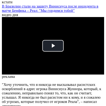
кстати
В Бразилии стали на защиту Винисиуса после инцидента в
матче Бенфика – Реал: "Мы гордимся тобой"
видео дня
Play
Video
реклама
"Хочу уточнить, что я никогда не высказывал расистских
оскорблений в адрес игрока Винисиуса Жуниора, который, к
сожалению, неправильно понял то, что, как он считает,
услышал. Я никогда не был расистом ни к кому, и я сожалею
об угрозах, которые получил от игроков Реала", – написал
аргентинец.