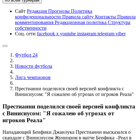
Ко всем турнирам
Сайт
Редакция
Прогнозы
Политика
конфиденциальности
Правила сайту
Контакты
Правила
комментирования
Редакционная политика
Структура
собственности
Соц. сети
facebook
x
youtube
instagram
telegram
viber
Футбол 24
Новости футбола
Лига чемпионов
Престианни поделился своей версией конфликта с
Винисиусом: "Я сожалею об угрозах от игроков Реала"
Престианни поделился своей версией конфликта
с Винисиусом: "Я сожалею об угрозах от
игроков Реала"
Нападающий Бенфики Джанлука Престианни высказался о
скандале с Винисиусом Жуниором в матче Бенфика –Реал в