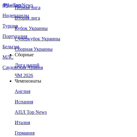
Франция
ЛЧ - Top News
Первая лига
Нидерланды
Вторая лига
Турция
Кубок Украины
Португалия
Суперкубок Украины
Бельгия
Сборная Украины
Сборные
МЛС
Лига наций
Саудовская Аравия
ЧМ 2026
Чемпионаты
Англия
Испания
АПЛ Top News
Италия
Германия