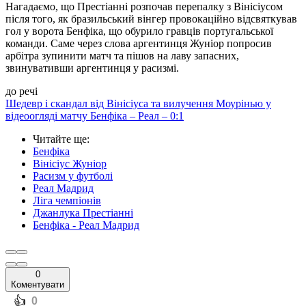
Нагадаємо, що Престіанні розпочав перепалку з Вінісіусом
після того, як бразильський вінгер провокаційно відсвяткував
гол у ворота Бенфіка, що обурило гравців португальської
команди. Саме через слова аргентинця Жуніор попросив
арбітра зупинити матч та пішов на лаву запасних,
звинувативши аргентинця у расизмі.
до речі
Шедевр і скандал від Вінісіуса та вилучення Моурінью у
відеоогляді матчу Бенфіка – Реал – 0:1
Читайте ще
:
Бенфіка
Вінісіус Жуніор
Расизм у футболі
Реал Мадрид
Ліга чемпіонів
Джанлука Престіанні
Бенфіка - Реал Мадрид
0
Коментувати
️👍
0