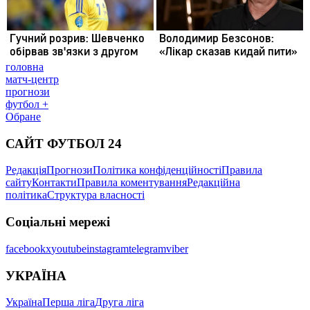
головна
матч-центр
прогнози
футбол +
Обране
САЙТ ФУТБОЛ 24
Редакція
Прогнози
Політика конфіденційності
Правила
сайту
Контакти
Правила коментування
Редакційна
політика
Структура власності
Соціальні мережі
facebook
x
youtube
instagram
telegram
viber
УКРАЇНА
Україна
Перша ліга
Друга ліга