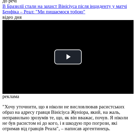
до речі
В Бразилії стали на захист Вінісіуса після інциденту у матчі
Бенфіка – Реал: "Ми пишаємося тобою"
відео дня
Play
Video
реклама
"Хочу уточнити, що я ніколи не висловлював расистських
образ на адресу гравця Вінісіуса Жуніора, який, на жаль,
неправильно зрозумів те, що, як він вважає, почув. Я ніколи
не був расистом ні до кого, і я шкодую про погрози, які
отримав від гравців Реала", – написав аргентинець.