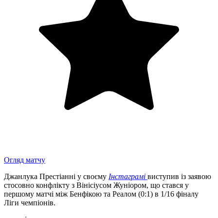
Огляд матчу
Джанлука Престіанні у своєму
Інстаграмі
виступив із заявою
стосовно конфлікту з Вінісіусом Жуніором, що стався у
першому матчі між Бенфікою та Реалом (0:1) в 1/16 фіналу
Ліги чемпіонів.