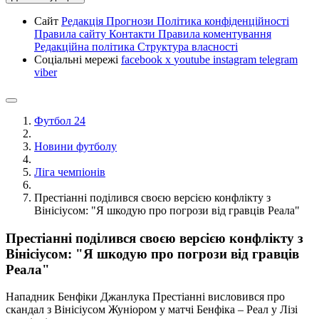
Сайт
Редакція
Прогнози
Політика конфіденційності
Правила сайту
Контакти
Правила коментування
Редакційна політика
Структура власності
Соціальні мережі
facebook
x
youtube
instagram
telegram
viber
Футбол 24
Новини футболу
Ліга чемпіонів
Престіанні поділився своєю версією конфлікту з
Вінісіусом: "Я шкодую про погрози від гравців Реала"
Престіанні поділився своєю версією конфлікту з
Вінісіусом: "Я шкодую про погрози від гравців
Реала"
Нападник Бенфіки Джанлука Престіанні висловився про
скандал з Вінісіусом Жуніором у матчі Бенфіка – Реал у Лізі