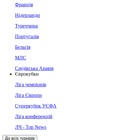
Франція
Нідерланди
Туреччина
Португалія
Бельгія
МЛС
Саудівська Аравія
Єврокубки
Ліга чемпіонів
Ліга Європи
Суперкубок УЄФА
Ліга конференцій
ЛЧ - Top News
До всіх турнірів