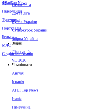
Франція
ЛЧ - Top News
Перша ліга
Нідерланди
Друга ліга
Туреччина
Кубок України
Португалія
Суперкубок України
Бельгія
Збірна України
Збірні
МЛС
Ліга націй
Саудівська Аравія
ЧС 2026
Чемпіонати
Англія
Іспанія
АПЛ Top News
Італія
Німеччина