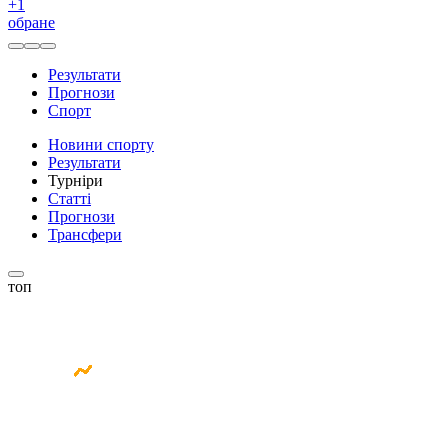
+
1
обране
Результати
Прогнози
Спорт
Новини спорту
Результати
Турніри
Статті
Прогнози
Трансфери
топ