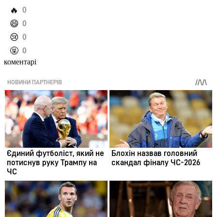
️🔥
0
️😄
0
️😢
0
️🤬
0
коментарі