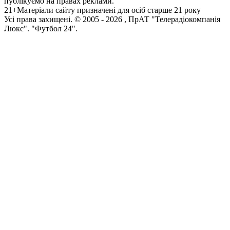
публікуємо на правах реклами.
21+
Матеріали сайту призначені для осіб старше 21 року
Усi права захищенi. © 2005 -
2026
, ПрАТ "Телерадіокомпанія
Люкс". "Футбол 24".