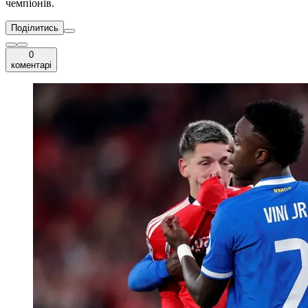
чемпіонів.
Поділитись
0
коментарі