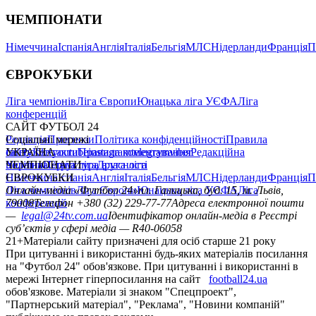
ЧЕМПІОНАТИ
Німеччина
Іспанія
Англія
Італія
Бельгія
МЛС
Нідерланди
Франція
П
ЄВРОКУБКИ
Ліга чемпіонів
Ліга Європи
Юнацька ліга УЄФА
Ліга
конференцій
САЙТ ФУТБОЛ 24
Редакція
Соціальні мережі
Прогнози
Політика конфіденційності
Правила
сайту
facebook
УКРАЇНА
Контакти
x
youtube
Правила коментування
instagram
telegram
viber
Редакційна
політика
Україна
ЧЕМПІОНАТИ
Перша ліга
Структура власності
Друга ліга
Німеччина
ЄВРОКУБКИ
Іспанія
Англія
Італія
Бельгія
МЛС
Нідерланди
Франція
П
Ліга чемпіонів
Онлайн-медіа «Футбол 24»
Ліга Європи
Юнацька ліга УЄФА
пл. Галицька, буд. 15, м. Львів,
Ліга
конференцій
79008
Телефон +380 (32) 229-77-77
Адреса електронної пошти
—
legal@24tv.com.ua
Ідентифікатор онлайн-медіа в Реєстрі
суб’єктів у сфері медіа — R40-06058
21+
Матеріали сайту призначені для осіб старше 21 року
При цитуванні і використанні будь-яких матеріалів посилання
на "Футбол 24" обов'язкове. При цитуванні і використанні в
мережі Інтернет гіперпосилання на сайт
football24.ua
обов'язкове. Матеріали зі знаком "Спецпроект",
"Партнерський матеріал", "Реклама", "Новини компаній"