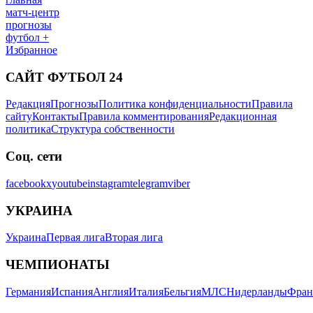
матч-центр
прогнозы
футбол +
Избранное
САЙТ ФУТБОЛ 24
Редакция
Прогнозы
Политика конфиденциальности
Правила
сайту
Контакты
Правила комментирования
Редакционная
политика
Структура собственности
Соц. сети
facebook
x
youtube
instagram
telegram
viber
УКРАИНА
Украина
Первая лига
Вторая лига
ЧЕМПИОНАТЫ
Германия
Испания
Англия
Италия
Бельгия
МЛС
Нидерланды
Фран