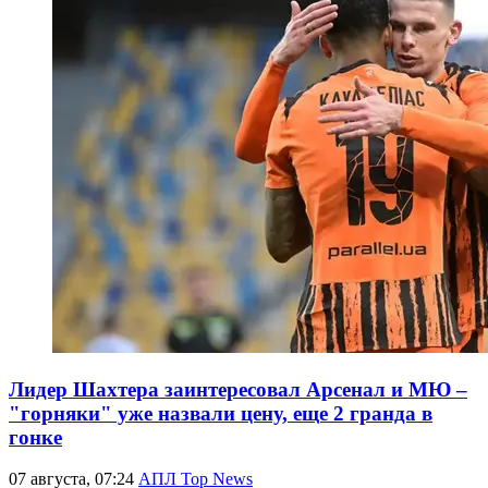
Лидер Шахтера заинтересовал Арсенал и МЮ –
"горняки" уже назвали цену, еще 2 гранда в
гонке
07 августа, 07:24
АПЛ Top News