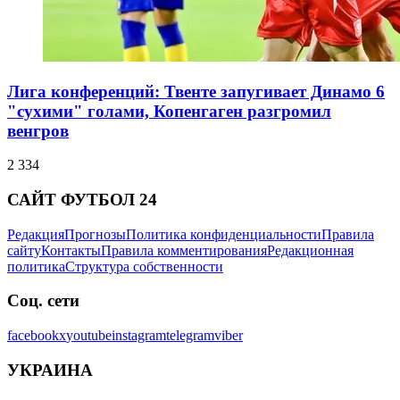
Лига конференций: Твенте запугивает Динамо 6
"сухими" голами, Копенгаген разгромил
венгров
2 334
САЙТ ФУТБОЛ 24
Редакция
Прогнозы
Политика конфиденциальности
Правила
сайту
Контакты
Правила комментирования
Редакционная
политика
Структура собственности
Соц. сети
facebook
x
youtube
instagram
telegram
viber
УКРАИНА