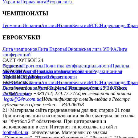
Украина
Первая лига
Вторая лига
ЧЕМПИОНАТЫ
Германия
Испания
Англия
Италия
Бельгия
МЛС
Нидерланды
Фран
ЕВРОКУБКИ
Лига чемпионов
Лига Европы
Юношеская лига УЕФА
Лига
конференций
САЙТ ФУТБОЛ 24
Редакция
Соц. сети
Прогнозы
Политика конфиденциальности
Правила
сайту
facebook
УКРАИНА
Контакты
x
youtube
Правила комментирования
instagram
telegram
viber
Редакционная
политика
Украина
ЧЕМПИОНАТЫ
Первая лига
Структура собственности
Вторая лига
Германия
ЕВРОКУБКИ
Испания
Англия
Италия
Бельгия
МЛС
Нидерланды
Фран
Лига чемпионов
Онлайн-медиа «Футбол 24»
Лига Европы
пл. Галицкая, дом. 15, м. Львов,
Юношеская лига УЕФА
Лига
конференций
79008
Телефон +380 (32) 229-77-77
Адрес электронной почты
legal@24tv.com.ua
Идентификатор онлайн-медиа в Реестре
субъектов в сфере медиа — R40-06058
21+
Материалы сайта предназначены для лиц старше 21 года
При цитировании и использовании любых материалов ссылка
на "Футбол 24" обязательна. При цитировании и
использовании в сети Интернет гиперссылка на сайтт
football24.ua
обязательное. Материалы со знаком
"Спецпроект", "Партнерский материал", "Реклама", "Новости