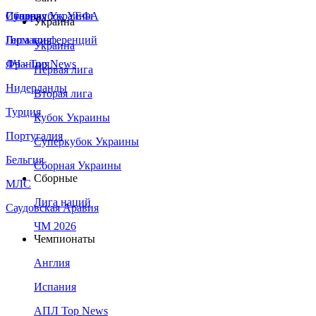
Сборная Украины
Италия
Суперкубок УЕФА
Украина
Германия
Лига конференций
Украина
Франция
ЛЧ - Top News
Первая лига
Нидерланды
Вторая лига
Турция
Кубок Украины
Португалия
Суперкубок Украины
Бельгия
Сборная Украины
Сборные
МЛС
Лига наций
Саудовская Аравия
ЧМ 2026
Чемпионаты
Англия
Испания
АПЛ Top News