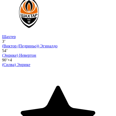
Шахтер
3’
(Виктор (Педриньо))
Эгиналдо
54’
(Энрике)
Невертон
90’+4
(Силва)
Энрике