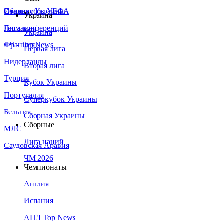
Сборная Украины
Италия
Суперкубок УЕФА
Украина
Германия
Лига конференций
Украина
Франция
ЛЧ - Top News
Первая лига
Нидерланды
Вторая лига
Турция
Кубок Украины
Португалия
Суперкубок Украины
Бельгия
Сборная Украины
Сборные
МЛС
Лига наций
Саудовская Аравия
ЧМ 2026
Чемпионаты
Англия
Испания
АПЛ Top News