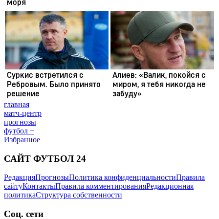
главная
матч-центр
прогнозы
футбол +
Избранное
САЙТ ФУТБОЛ 24
Редакция
Прогнозы
Политика конфиденциальности
Правила
сайту
Контакты
Правила комментирования
Редакционная
политика
Структура собственности
Соц. сети