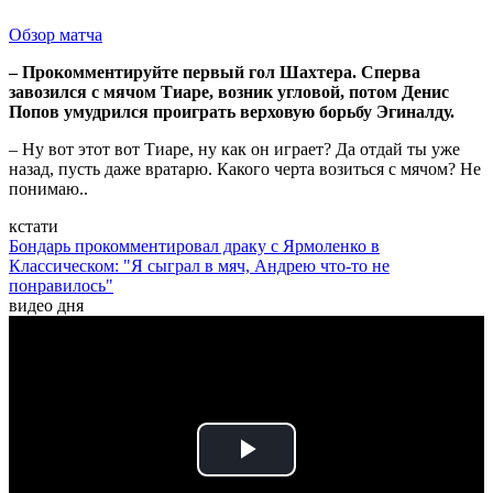
Обзор матча
– Прокомментируйте первый гол Шахтера. Сперва
завозился с мячом Тиаре, возник угловой, потом Денис
Попов умудрился проиграть верховую борьбу Эгиналду.
– Ну вот этот вот Тиаре, ну как он играет? Да отдай ты уже
назад, пусть даже вратарю. Какого черта возиться с мячом? Не
понимаю..
кстати
Бондарь прокомментировал драку с Ярмоленко в
Классическом: "Я сыграл в мяч, Андрею что-то не
понравилось"
видео дня
Play