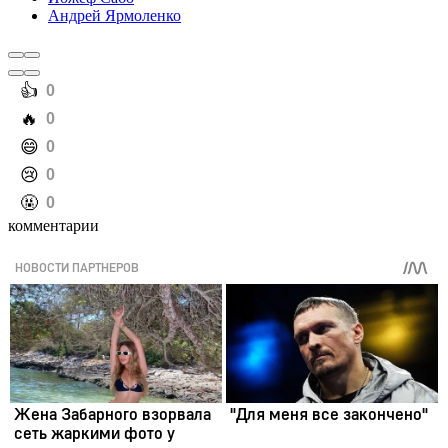
Андрей Ярмоленко
️👍
0
️🔥
0
️😄
0
️😢
0
️🤬
0
комментарии