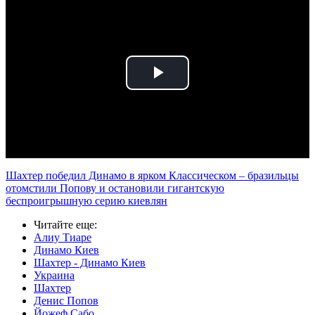
Play
Video
Шахтер победил Динамо в ярком Классическом – бразильцы
отомстили Попову и остановили гигантскую
беспроигрышную серию киевлян
Читайте еще
:
Алиу Тиаре
Динамо Киев
Шахтер - Динамо Киев
Украина
Шахтер
Денис Попов
Йожеф Сабо