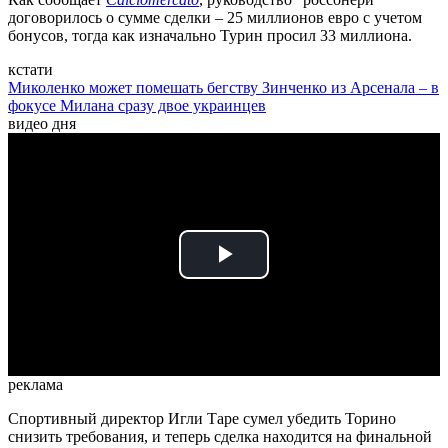
договорилось о сумме сделки – 25 миллионов евро с учетом
бонусов, тогда как изначально Турин просил 33 миллиона.
кстати
Миколенко может помешать бегству Зинченко из Арсенала – в
фокусе Милана сразу двое украинцев
видео дня
Play
Video
реклама
Спортивный директор Игли Таре сумел убедить Торино
снизить требования, и теперь сделка находится на финальной