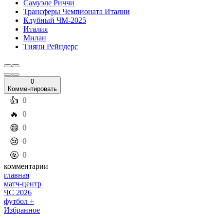
Самуэле Риччи
Трансферы Чемпионата Италии
Клубный ЧМ-2025
Италия
Милан
Тияни Рейндерс
0
Комментировать
️👍
0
️🔥
0
️😄
0
️😢
0
️🤬
0
комментарии
главная
матч-центр
ЧС 2026
футбол +
Избранное