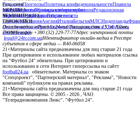
Редакция
Соц. сети
Прогнозы
Политика конфиденциальности
Правила
сайту
facebook
УКРАИНА
Контакты
x
youtube
Правила комментирования
instagram
telegram
viber
Редакционная
политика
Украина
ЧЕМПИОНАТЫ
Первая лига
Структура собственности
Вторая лига
Германия
ЕВРОКУБКИ
Испания
Англия
Италия
Бельгия
МЛС
Нидерланды
Фран
Лига чемпионов
Онлайн-медиа «Футбол 24»
Лига Европы
пл. Галицкая, дом. 15, м. Львов,
Юношеская лига УЕФА
Лига
конференций
79008
Телефон +380 (32) 229-77-77
Адрес электронной почты
legal@24tv.com.ua
Идентификатор онлайн-медиа в Реестре
субъектов в сфере медиа — R40-06058
21+
Материалы сайта предназначены для лиц старше 21 года
При цитировании и использовании любых материалов ссылка
на "Футбол 24" обязательна. При цитировании и
использовании в сети Интернет гиперссылка на сайтт
football24.ua
обязательное. Материалы со знаком
"Спецпроект", "Партнерский материал", "Реклама", "Новости
компаний" публикуем на правах рекламы.
21+
Материалы сайта предназначены для лиц старше 21 года
Все права защищены. © 2005 -
2026
, ЧАО
"Телерадиокомпания Люкс". "Футбол 24".