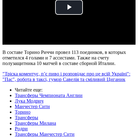
Play
Video
В составе Торино Риччи провел 113 поединков, в которых
отметился 4 голами и 7 ассистами. Также на счету
полузащитника 10 матчей в составе сборной Италии.
"Тріска коментує, п’є пиво і розповідає про це всій Україні":
"Пас", робота в таксі, гумор Савелія та сміливий Циганик
Читайте еще
:
Трансферы Чемпионата Англии
Лука Модрич
Манчестер Сити
Торино
Трансферы
Трансферы Милана
Родри
Трансферы Манчестер Сити