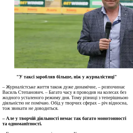
"У таксі заробляв більше, ніж у журналістиці"
– Журналістське життя також дуже динамічне, – розпочинає
Василь Степанович. – Багато часу я проводив на колесах без
жодного усталеного режиму дня. Тому різниці з теперішньою
діяльністю не помічаю. Обід у творчих сферах – річ відносна,
тож звикати не доводиться.
– Але у творчій діяльності немає так багато монотонності
та одноманітності.