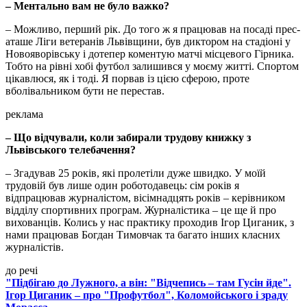
– Ментально вам не було важко?
– Можливо, перший рік. До того ж я працював на посаді прес-
аташе Ліги ветеранів Львівщини, був диктором на стадіоні у
Новояворівську і дотепер коментую матчі місцевого Гірника.
Тобто на рівні хобі футбол залишився у моєму житті. Спортом
цікавлюся, як і тоді. Я порвав із цією сферою, проте
вболівальником бути не перестав.
реклама
– Що відчували, коли забирали трудову книжку з
Львівського телебачення?
– Згадував 25 років, які пролетіли дуже швидко. У моїй
трудовій був лише один роботодавець: сім років я
відпрацював журналістом, вісімнадцять років – керівником
відділу спортивних програм. Журналістика – це ще й про
вихованців. Колись у нас практику проходив Ігор Циганик, з
нами працював Богдан Тимовчак та багато інших класних
журналістів.
до речі
"Підбігаю до Лужного, а він: "Відчепись – там Гусін йде".
Ігор Циганик – про "Профутбол", Коломойського і зраду