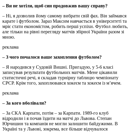
– Ви не хотіли, щоб син продовжив вашу справу?
– Ні, я дозволив йому самому вибрати свій фах. Він займався
карате і футболом. Зараз Максим навчається в університеті та
мріє стати економістом, робить перші успіхи. Футбол любить,
але тільки на рівні перегляду матчів збірної України разом зі
мною.
реклама
– З чого почалося ваше захоплення футболом?
– Я народився у Судовій Вишні. Пригадую, у 5-6 класі
записував результати футбольних матчів. Мене цікавили
статистичні речі, я складав турнірну таблицю чемпіонату
СРСР. Крім того, захоплювався хокеєм та хокеєм із м’ячем.
реклама
– За кого вболівали?
– За СКА Карпати, потім – за Карпати. 1989-го клуб
відродили і я почав їздити на матчі до Львова. Степан
Юрчишин та компанія не могли залишити байдужими. В
Україні та у Львові, зокрема, все більше відчувалося