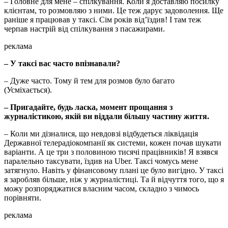
– Головне для мене – спілкування. Коли я доставляю посилку
клієнтам, то розмовляю з ними. Це теж дарує задоволення. Ще
раніше я працював у таксі. Сім років від’їздив! І там теж
черпав настрій від спілкування з пасажирами.
реклама
– У таксі вас часто впізнавали?
– Дуже часто. Тому й тем для розмов було багато
(Усміхається).
– Пригадайте, будь ласка, момент прощання з
журналістикою, якій ви віддали більшу частину життя.
– Коли ми дізналися, що невдовзі відбудеться ліквідація
Державної телерадіокомпанії як системи, кожен почав шукати
варіанти. А це три з половиною тисячі працівників! Я взявся
паралельно таксувати, їздив на Uber. Таксі чомусь мене
затягнуло. Навіть у фінансовому плані це було вигідно. У таксі
я заробляв більше, ніж у журналістиці. Та й відчуття того, що я
можу розпоряджатися власним часом, складно з чимось
порівняти.
реклама