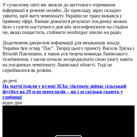
У сучасному світі ми звикли до миттєвого отримання
інформації в режимі онлайн. До прикладу, зараз складно
уявити, щоб матч чемпіонату України не транслювався у
прямому ефірі. Раніше дізнатися результат поєдинку можна
було з газети наступного дня або зателефонувати на стадіон
чи, якщо пощастить, спіймати необхідну хвилю на радіо.
Додатковим джерелом інформації для мешканців заходу
України був огляд "Пас". Творці цього проекту Василь Тріска і
Віталій Павлишин, а також уся творча команда Львівського
телебачення, з часом почали зосереджувати свою увагу навіть
на поєдинках чемпіонату Львівської області. Тоді це
сприймалося як розкіш.
до речі
На матчі їздили у кузові ЗІЛа: тіктокер знімає сільський
футбол на 29 млн переглядів – як і за скільки грають у
глибинці
відео дня