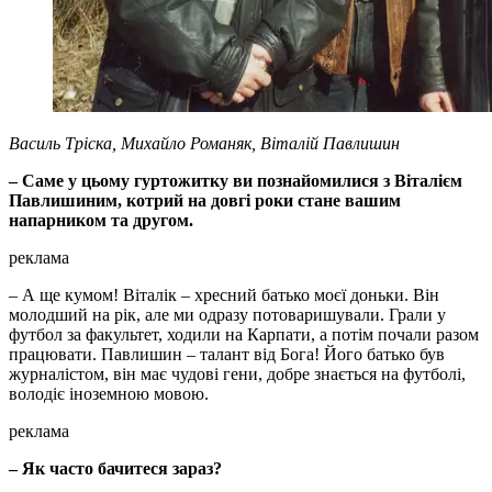
Василь Тріска, Михайло Романяк, Віталій Павлишин
– Саме у цьому гуртожитку ви познайомилися з Віталієм
Павлишиним, котрий на довгі роки стане вашим
напарником та другом.
реклама
– А ще кумом! Віталік – хресний батько моєї доньки. Він
молодший на рік, але ми одразу потоваришували. Грали у
футбол за факультет, ходили на Карпати, а потім почали разом
працювати. Павлишин – талант від Бога! Його батько був
журналістом, він має чудові гени, добре знається на футболі,
володіє іноземною мовою.
реклама
– Як часто бачитеся зараз?