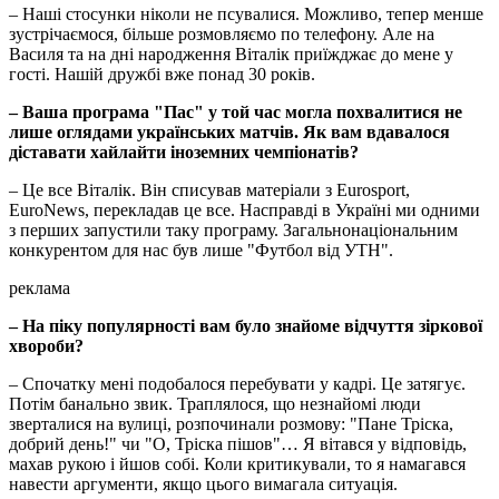
– Наші стосунки ніколи не псувалися. Можливо, тепер менше
зустрічаємося, більше розмовляємо по телефону. Але на
Василя та на дні народження Віталік приїжджає до мене у
гості. Нашій дружбі вже понад 30 років.
– Ваша програма "Пас" у той час могла похвалитися не
лише оглядами українських матчів. Як вам вдавалося
діставати хайлайти іноземних чемпіонатів?
– Це все Віталік. Він списував матеріали з Eurosport,
EuroNews, перекладав це все. Насправді в Україні ми одними
з перших запустили таку програму. Загальнонаціональним
конкурентом для нас був лише "Футбол від УТН".
реклама
– На піку популярності вам було знайоме відчуття зіркової
хвороби?
– Спочатку мені подобалося перебувати у кадрі. Це затягує.
Потім банально звик. Траплялося, що незнайомі люди
зверталися на вулиці, розпочинали розмову: "Пане Тріска,
добрий день!" чи "О, Тріска пішов"… Я вітався у відповідь,
махав рукою і йшов собі. Коли критикували, то я намагався
навести аргументи, якщо цього вимагала ситуація.