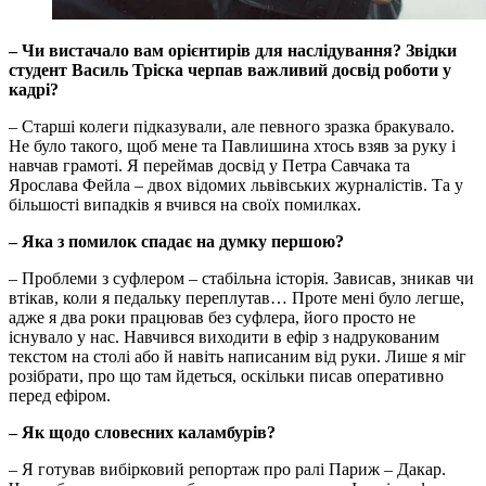
– Чи вистачало вам орієнтирів для наслідування? Звідки
студент Василь Тріска черпав важливий досвід роботи у
кадрі?
– Старші колеги підказували, але певного зразка бракувало.
Не було такого, щоб мене та Павлишина хтось взяв за руку і
навчав грамоті. Я переймав досвід у Петра Савчака та
Ярослава Фейла – двох відомих львівських журналістів. Та у
більшості випадків я вчився на своїх помилках.
– Яка з помилок спадає на думку першою?
– Проблеми з суфлером – стабільна історія. Зависав, зникав чи
втікав, коли я педальку переплутав… Проте мені було легше,
адже я два роки працював без суфлера, його просто не
існувало у нас. Навчився виходити в ефір з надрукованим
текстом на столі або й навіть написаним від руки. Лише я міг
розібрати, про що там йдеться, оскільки писав оперативно
перед ефіром.
– Як щодо словесних каламбурів?
– Я готував вибірковий репортаж про ралі Париж – Дакар.