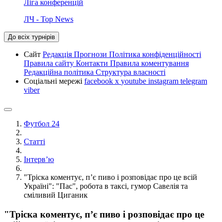
Ліга конференцій
ЛЧ - Top News
До всіх турнірів
Сайт
Редакція
Прогнози
Політика конфіденційності
Правила сайту
Контакти
Правила коментування
Редакційна політика
Структура власності
Соціальні мережі
facebook
x
youtube
instagram
telegram
viber
Футбол 24
Статті
Інтерв’ю
"Тріска коментує, п’є пиво і розповідає про це всій
Україні": "Пас", робота в таксі, гумор Савелія та
сміливий Циганик
"Тріска коментує, п’є пиво і розповідає про це