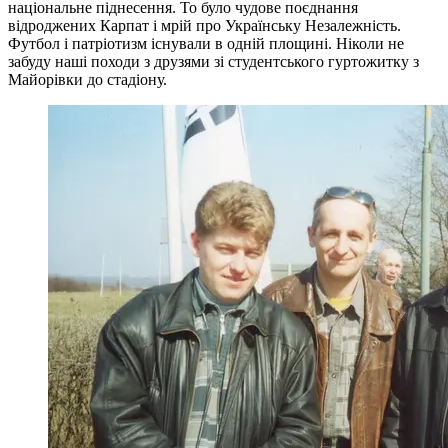
національне піднесення. То було чудове поєднання
відроджених Карпат і мрій про Українську Незалежність.
Футбол і патріотизм існували в одній площині. Ніколи не
забуду наші походи з друзями зі студентського гуртожитку з
Майорівки до стадіону.