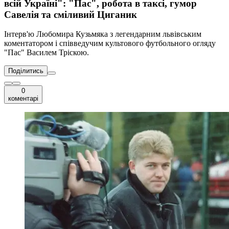
всій Україні": "Пас", робота в таксі, гумор
Савелія та сміливий Циганик
Інтерв'ю Любомира Кузьмяка з легендарним львівським
коментатором і співведучим культового футбольного огляду
"Пас" Василем Тріскою.
Поділитись
0
коментарі