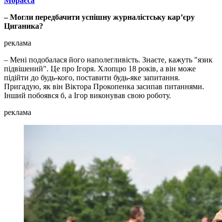
Мораєса
– Могли передбачити успішну журналістську кар’єру
Циганика?
реклама
– Мені подобалася його наполегливість. Знаєте, кажуть "язик
підвішений". Це про Ігоря. Хлопцю 18 років, а він може
підійти до будь-кого, поставити будь-яке запитання.
Пригадую, як він Віктора Прокопенка засипав питаннями.
Інший побоявся б, а Ігор виконував свою роботу.
реклама