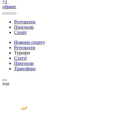
+
1
обране
Результати
Прогнози
Спорт
Новини спорту
Результати
Турніри
Статті
Прогнози
Трансфери
топ