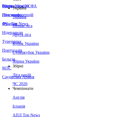
Збірна України
Італія
Суперкубок УЄФА
Україна
Німеччина
Ліга конференцій
Україна
Франція
ЛЧ - Top News
Перша ліга
Нідерланди
Друга ліга
Туреччина
Кубок України
Португалія
Суперкубок України
Бельгія
Збірна України
Збірні
МЛС
Ліга націй
Саудівська Аравія
ЧС 2026
Чемпіонати
Англія
Іспанія
АПЛ Top News