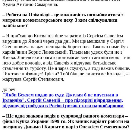
Хуана Антоніо Самаранча.
– Робота на Олімпіаді – це можливість познайомитися з
метрами коментаторського цеху. З ким спілкувалися
найбільше?
– Я приїхав до Києва пізніше та разом із Сергієм Савелієм
вирушив до Японії через два дні. Ми ще мешкали у Сергія
Степановича на дачі неподалік Борисполя. Також з нами був
харків’янин Борис Ланевський. Тільки ми удвох були не з
Києва. Ланевський багато допомагав мені з англійською – він
нею добре володів, а від Савелія я відчував батьківське
ставлення та турботу. Це я зараз схуднув, а тоді важив більше.
"Як твоє прізвище? Тріска? Тобі більше личитиме Колода", –
жартував Сергій Степанович.
до речі
"Якби Бекхем подав до суду, Джулая б не впустили в
Ірландію". Сергій Савелій – про підозрілі відрядження,
відмову від поїздки в Росію і ризик стати наркобароном
– Ще одна знакова подія в супроводі вашого коментаря –
фінал Кубка України 1999-го. Як виник варіант роботи на
поєдинку Динамо і Карпат в парі з Олексієм Семененком?