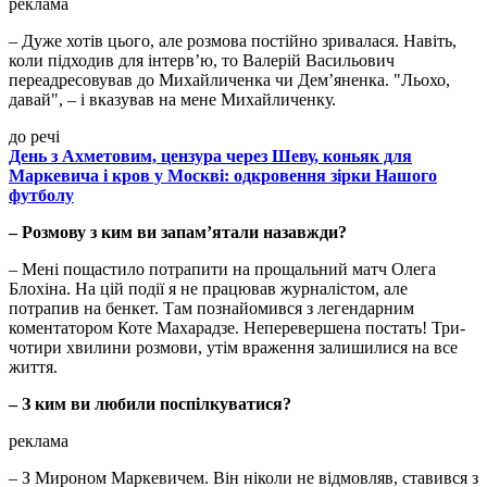
реклама
– Дуже хотів цього, але розмова постійно зривалася. Навіть,
коли підходив для інтерв’ю, то Валерій Васильович
переадресовував до Михайличенка чи Дем’яненка. "Льохо,
давай", – і вказував на мене Михайличенку.
до речі
День з Ахметовим, цензура через Шеву, коньяк для
Маркевича і кров у Москві: одкровення зірки Нашого
футболу
– Розмову з ким ви запам’ятали назавжди?
– Мені пощастило потрапити на прощальний матч Олега
Блохіна. На цій події я не працював журналістом, але
потрапив на бенкет. Там познайомився з легендарним
коментатором Коте Махарадзе. Неперевершена постать! Три-
чотири хвилини розмови, утім враження залишилися на все
життя.
– З ким ви любили поспілкуватися?
реклама
– З Мироном Маркевичем. Він ніколи не відмовляв, ставився з