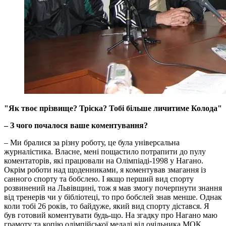
"Як твоє прізвище? Тріска? Тобі більше личитиме Колода"
– З чого почалося ваше коментування?
– Ми бралися за різну роботу, це була універсальна
журналістика. Власне, мені пощастило потрапити до пулу
коментаторів, які працювали на Олімпіаді-1998 у Нагано.
Окрім роботи над щоденниками, я коментував змагання із
санного спорту та бобслею. І якщо перший вид спорту
розвинений на Львівщині, тож я мав змогу почерпнути знання
від тренерів чи у бібліотеці, то про бобслей знав менше. Однак
коли тобі 26 років, то байдуже, який вид спорту дістався. Я
був готовий коментувати будь-що. На згадку про Нагано маю
грамоту та копію олімпійської медалі від очільника МОК