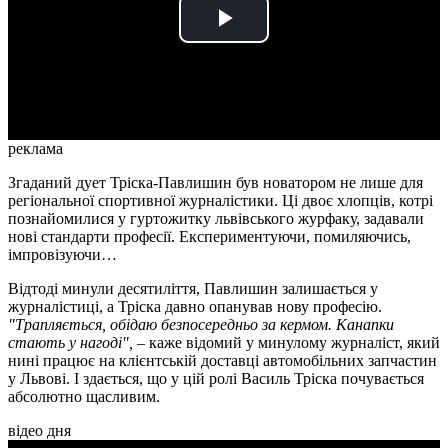
Play
Video
реклама
Згаданий дует Тріска-Павлишин був новатором не лише для
регіональної спортивної журналістики. Ці двоє хлопців, котрі
познайомилися у гуртожитку львівського журфаку, задавали
нові стандарти професії. Експериментуючи, помиляючись,
імпровізуючи…
Відтоді минули десятиліття, Павлишин залишається у
журналістиці, а Тріска давно опанував нову професію.
"Трапляється, обідаю безпосередньо за кермом. Канапки
стають у нагоді",
– каже відомий у минулому журналіст, який
нині працює на клієнтській доставці автомобільних запчастин
у Львові. І здається, що у цій ролі Василь Тріска почувається
абсолютно щасливим.
відео дня