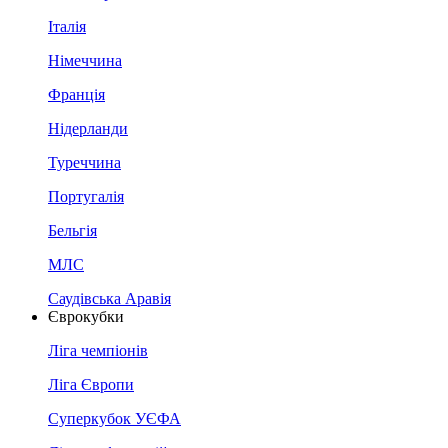
Італія
Німеччина
Франція
Нідерланди
Туреччина
Португалія
Бельгія
МЛС
Саудівська Аравія
Єврокубки
Ліга чемпіонів
Ліга Європи
Суперкубок УЄФА