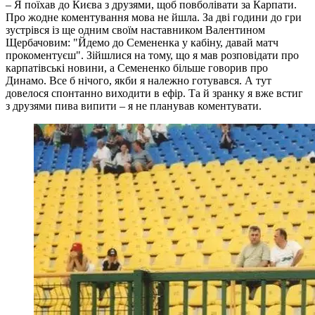
– Я поїхав до Києва з друзями, щоб повболівати за Карпати.
Про жодне коментування мова не йшла. За дві години до гри
зустрівся із ще одним своїм наставником Валентином
Щербачовим: "Йдемо до Семененка у кабіну, давай матч
прокоментуєш". Зійшлися на тому, що я мав розповідати про
карпатівські новини, а Семененко більше говорив про
Динамо. Все б нічого, якби я належно готувався. А тут
довелося спонтанно виходити в ефір. Та й зранку я вже встиг
з друзями пива випити – я не планував коментувати.