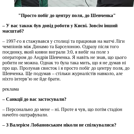
"Просто побіг до центру поля, до Шевченка"
– У вас також був довід роботи у Києві. Зовсім інший
масштаб?
– 1997-го я стажувався у столиці та працював на матчі Ліги
чемпіонів між Динамо та Барселоною. Одразу після того
поєдинку, який кияни виграли 3:0, я вибіг на поле з
оператором до Андрія Шевченка. Я навіть не знав, що цього
робити не можна. Однак то була така мить, що я не думав ні
про що. Пролунав свисток і я просто побіг до центру поля, до
Шевченка. Ще подумав – стільки журналістів навколо, але
ніхто інтерв’ю не йде брати.
реклама
– Санкції до вас застосували?
– Персонально до мене – ні. Проте я чув, що потім стадіон
начебто оштрафували.
– З Валерієм Лобановським ніколи не спілкувалися?