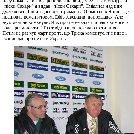
Часу обмаль, тож все робилося нашвидкуруч. І замість фрази
"піски Сахари" я видав "пІски Сахари". Сміялися над цим
дуже довго. Інший досвід я отримав на Олімпіаді в Японії, де
працював коментатором. Ефір завершив, попрощався. Але
звук мені не вимкнули. Я ж про це не знав і почав з кимось із
колег розмовляти: "Та от відпрацював, сідаю пити пиво".
Потім не раз чув жарт про те, що Тріска коментує, п’є пиво і
розповідає про це всій Україні.