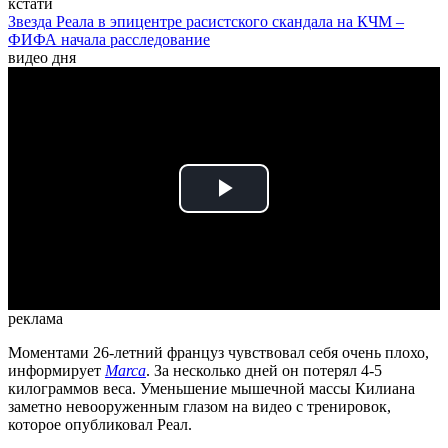
кстати
Звезда Реала в эпицентре расистского скандала на КЧМ –
ФИФА начала расследование
видео дня
Play
Video
реклама
Моментами 26-летний француз чувствовал себя очень плохо,
информирует
Marca
. За несколько дней он потерял 4-5
килограммов веса. Уменьшение мышечной массы Килиана
заметно невооруженным глазом на видео с тренировок,
которое опубликовал Реал.