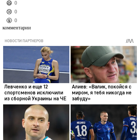
️😄
0
️😢
0
️🤬
0
комментарии