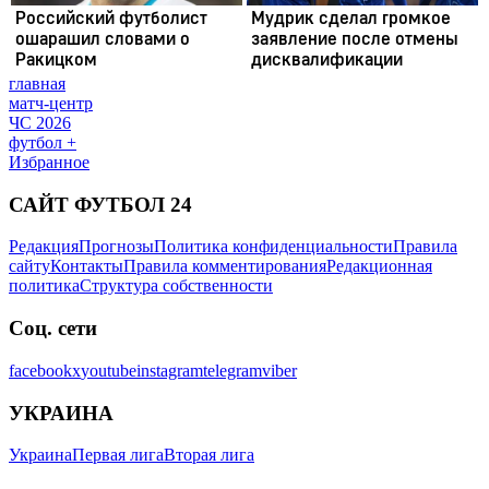
главная
матч-центр
ЧС 2026
футбол +
Избранное
САЙТ ФУТБОЛ 24
Редакция
Прогнозы
Политика конфиденциальности
Правила
сайту
Контакты
Правила комментирования
Редакционная
политика
Структура собственности
Соц. сети
facebook
x
youtube
instagram
telegram
viber
УКРАИНА
Украина
Первая лига
Вторая лига