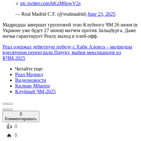
️‍♂️
pic.twitter.com/bKzM6pwV2s
— Real Madrid C.F. (@realmadrid)
June 23, 2025
Мадридцы завершат групповой этап Клубного ЧМ 26 июня (в
Украине уже будет 27 июня) матчем против Зальцбурга. Даже
ничья гарантирует Реалу выход в плей-офф.
Реал одержал дебютную победу с Хаби Алонсо – мадридцы
вдесятером переиграли Пачуку, выбив мексиканцев из
КЧМ-2025
Читайте еще
:
Реал Мадрид
Видеоновости
Килиан Мбаппе
Клубный ЧМ-2025
0
Комментировать
️👍
0
️🔥
0