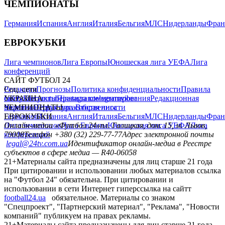
ЧЕМПИОНАТЫ
Германия
Испания
Англия
Италия
Бельгия
МЛС
Нидерланды
Фран
ЕВРОКУБКИ
Лига чемпионов
Лига Европы
Юношеская лига УЕФА
Лига
конференций
САЙТ ФУТБОЛ 24
Редакция
Соц. сети
Прогнозы
Политика конфиденциальности
Правила
сайту
facebook
УКРАИНА
Контакты
x
youtube
Правила комментирования
instagram
telegram
viber
Редакционная
политика
Украина
ЧЕМПИОНАТЫ
Первая лига
Структура собственности
Вторая лига
Германия
ЕВРОКУБКИ
Испания
Англия
Италия
Бельгия
МЛС
Нидерланды
Фран
Лига чемпионов
Онлайн-медиа «Футбол 24»
Лига Европы
пл. Галицкая, дом. 15, м. Львов,
Юношеская лига УЕФА
Лига
конференций
79008
Телефон +380 (32) 229-77-77
Адрес электронной почты
legal@24tv.com.ua
Идентификатор онлайн-медиа в Реестре
субъектов в сфере медиа — R40-06058
21+
Материалы сайта предназначены для лиц старше 21 года
При цитировании и использовании любых материалов ссылка
на "Футбол 24" обязательна. При цитировании и
использовании в сети Интернет гиперссылка на сайтт
football24.ua
обязательное. Материалы со знаком
"Спецпроект", "Партнерский материал", "Реклама", "Новости
компаний" публикуем на правах рекламы.
21+
Материалы сайта предназначены для лиц старше 21 года