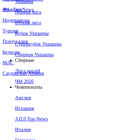
Украина
Франция
ЛЧ - Top News
Первая лига
Нидерланды
Вторая лига
Турция
Кубок Украины
Португалия
Суперкубок Украины
Бельгия
Сборная Украины
Сборные
МЛС
Лига наций
Саудовская Аравия
ЧМ 2026
Чемпионаты
Англия
Испания
АПЛ Top News
Италия