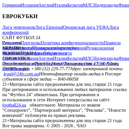
Германия
Испания
Англия
Италия
Бельгия
МЛС
Нидерланды
Фран
ЕВРОКУБКИ
Лига чемпионов
Лига Европы
Юношеская лига УЕФА
Лига
конференций
САЙТ ФУТБОЛ 24
Редакция
Соц. сети
Прогнозы
Политика конфиденциальности
Правила
сайту
facebook
УКРАИНА
Контакты
x
youtube
Правила комментирования
instagram
telegram
viber
Редакционная
политика
Украина
ЧЕМПИОНАТЫ
Первая лига
Структура собственности
Вторая лига
Германия
ЕВРОКУБКИ
Испания
Англия
Италия
Бельгия
МЛС
Нидерланды
Фран
Лига чемпионов
Онлайн-медиа «Футбол 24»
Лига Европы
пл. Галицкая, дом. 15, м. Львов,
Юношеская лига УЕФА
Лига
конференций
79008
Телефон +380 (32) 229-77-77
Адрес электронной почты
legal@24tv.com.ua
Идентификатор онлайн-медиа в Реестре
субъектов в сфере медиа — R40-06058
21+
Материалы сайта предназначены для лиц старше 21 года
При цитировании и использовании любых материалов ссылка
на "Футбол 24" обязательна. При цитировании и
использовании в сети Интернет гиперссылка на сайтт
football24.ua
обязательное. Материалы со знаком
"Спецпроект", "Партнерский материал", "Реклама", "Новости
компаний" публикуем на правах рекламы.
21+
Материалы сайта предназначены для лиц старше 21 года
Все права защищены. © 2005 -
2026
, ЧАО