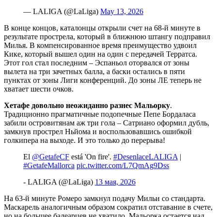
— LALIGA (@LaLiga)
May 13, 2026
В конце концов, каталонцы открыли счет на 68-й минуте в
результате прострела, который в ближнюю штангу подправил
Милья. В компенсированное время преимущество удвоил
Кике, который вышел один на один с передачей Терратса.
Этот гол стал последним – Эспаньол оторвался от зоны
вылета на три зачетных балла, а баски остались в пяти
пунктах от зоны Лиги конференций. До зоны ЛЕ теперь не
хватает шести очков.
Хетафе довольно неожиданно разнес Мальорку
.
Традиционно прагматичные подопечные Пепе Бордаласа
забили островитянам аж три гола – Сатриано оформил дубль,
замкнув прострел Ньйома и воспользовавшись ошибкой
голкипера на выходе. И это только до перерыва!
El
@GetafeCF
está 'On fire'.
#DesenlaceLALIGA
|
#GetafeMallorca
pic.twitter.com/L7QmAg9Dss
- LALIGA (@LaLiga)
13 мая, 2026
На 63-й минуте Ромеро замкнул подачу Мильи со стандарта.
Маскарель аналогичным образом сократил отставание в счете,
но на большее балеарцев не хватило. Мальорка остается над