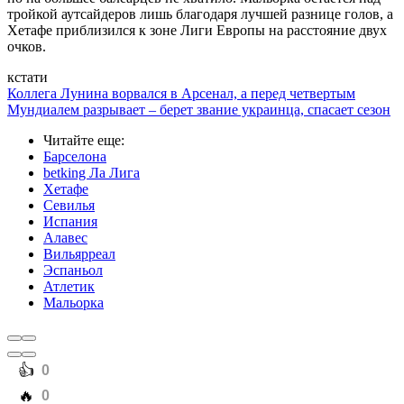
тройкой аутсайдеров лишь благодаря лучшей разнице голов, а
Хетафе приблизился к зоне Лиги Европы на расстояние двух
очков.
кстати
Коллега Лунина ворвался в Арсенал, а перед четвертым
Мундиалем разрывает – берет звание украинца, спасает сезон
Читайте еще
:
Барселона
betking Ла Лига
Хетафе
Севилья
Испания
Алавес
Вильярреал
Эспаньол
Атлетик
Мальорка
️👍
0
️🔥
0