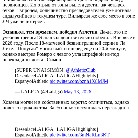
нервионцев. Их отрыв от зоны вылета достиг аж четырех
очков – впрочем, большинство преследователей уже догнала
андалусийцев в текущем туре. Вильяреал же свое место в зоне
ЛЧ уже не потеряет.
Эспаньол, тем временем, победил Атлетик.
Да-да, это не
учебная тревога! Эспаньол действительно победил. Впервые в
2026 году. После 18-матчевой безвыигрышной серии в Ла
Лиге. "Попугаи" могли выйти вперед еще на 20-й минуте,
однако выстрел Ромеро с левого угла штрафной из-под
перекладины достал Симон.
¡SUPER UNAI SIMÓN!
@AthleticClub
|
DesenlaceLALIGA | LALIGAHighlights |
EspanyolAthletic
pic.twitter.com/oznh1X8MJM
— LALIGA (@LaLiga)
May 13, 2026
Хозяева могли и в собственных воротах отличиться, однако
повезло с рикошетом. За Эспаньол вступилась перекладина.
DesenlaceLALIGA | LALIGAHighlights |
EspanyolAthletic
pic.twitter.com/3mNaRLn3KT