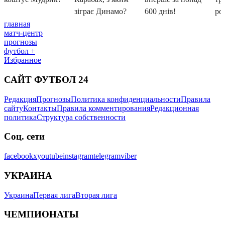
главная
матч-центр
прогнозы
футбол +
Избранное
САЙТ ФУТБОЛ 24
Редакция
Прогнозы
Политика конфиденциальности
Правила
сайту
Контакты
Правила комментирования
Редакционная
политика
Структура собственности
Соц. сети
facebook
x
youtube
instagram
telegram
viber
УКРАИНА
Украина
Первая лига
Вторая лига
ЧЕМПИОНАТЫ