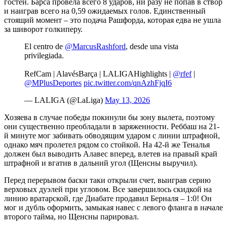
гостей. Барса провела всего 8 ударов, ни разу не попав в створ
и наиграв всего на 0,59 ожидаемых голов. Единственный
стоящий момент – это подача Рашфорда, которая едва не ушла
за шиворот голкиперу.
El centro de
@MarcusRashford
, desde una vista
privilegiada.
RefCam | AlavésBarça | LALIGAHighlights |
@rfef
|
@MPlusDeportes
pic.twitter.com/qnAzhFjqI6
— LALIGA (@LaLiga)
May 13, 2026
Хозяева в случае победы покинули бы зону вылета, поэтому
они существенно преобладали в заряженности. Реббаш на 21-
й минуте мог забивать обводящим ударом с линии штрафной,
однако мяч пролетел рядом со стойкой. На 42-й же Теналья
должен был выводить Алавес вперед, влетев на правый край
штрафной и вгатив в дальний угол (Щенсны выручил).
Перед перерывом баски таки открыли счет, выиграв серию
верховых дуэлей при угловом. Все завершилось скидкой на
линию вратарской, где Диабате продавил Берналя – 1:0! Он
мог и дубль оформить, замыкая навес с левого фланга в начале
второго тайма, но Щенсны парировал.