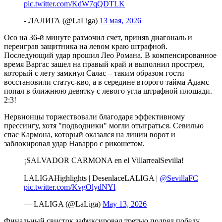
pic.twitter.com/KdW7qQDTLK
- ЛАЛИГА (@LaLiga)
13 мая, 2026
Осо на 36-й минуте размочил счет, приняв диагональ и
переиграв защитника на левом краю штрафной.
Последующий удар прошил Лео Романа. В компенсированное
время Варгас зашел на правый край и выполнил прострел,
который с лету замкнул Салас – таким образом гости
восстановили статус-кво, а в середине второго тайма Адамс
попал в ближнюю девятку с левого угла штрафной площади.
2:3!
Нервионцы торжествовали благодаря эффективному
прессингу, хотя "подводники" могли отыграться. Севилью
спас Кармона, который оказался на линии ворот и
заблокировал удар Наварро с рикошетом.
¡SALVADOR CARMONA en el VillarrealSevilla!
LALIGAHighlights | DesenlaceLALIGA |
@SevillaFC
pic.twitter.com/KvgOlydNYl
— LALIGA (@LaLiga)
May 13, 2026
Финальный свисток зафиксировал третью подряд победу