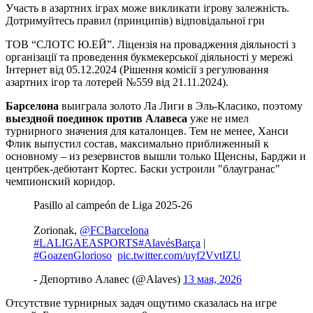
Участь в азартних іграх може викликати ігрову залежність.
Дотримуйтесь правил (принципів) відповідальної гри
ТОВ “СЛОТС Ю.ЕЙ”. Ліцензія на провадження діяльності з
організації та проведення букмекерської діяльності у мережі
Інтернет від 05.12.2024 (Рішення комісії з регулювання
азартних ігор та лотерей №559 від 21.11.2024).
Барселона
выиграла золото Ла Лиги в Эль-Класико, поэтому
выездной поединок против Алавеса
уже не имел
турнирного значения для каталонцев. Тем не менее, Ханси
Флик выпустил состав, максимально приближенный к
основному – из резервистов вышли только Щенсны, Барджи и
центрбек-дебютант Кортес. Баски устроили "блаугранас"
чемпионский коридор.
Pasillo al campeón de Liga 2025-26
Zorionak,
@FCBarcelona
#LALIGAEASPORTS
#AlavésBarça
|
#GoazenGlorioso
️
pic.twitter.com/uyf2VvtIZU
- Депортиво Алавес (@Alaves)
13 мая, 2026
Отсутствие турнирных задач ощутимо сказалась на игре