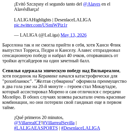
¡Evitó Szczęsny el segundo tanto del
@Alaves
en el
AlavésBarça!
LALIGAHighlights | DesenlaceLALIGA
pic.twitter.com/USmiWPiz1r
— LALIGA (@LaLiga)
May 13, 2026
Барселона так и не смогла прийти в себя, хотя Ханси Флик
выпустил Торреса, Педри и Канселу. Алавес отпраздновал
сенсационную победу и набрал 40 очков, оторвавшись от
тройки аутсайдеров на один зачетный балл.
Севилья одержала эпическую победу над Вильяреалом
,
хотя поединок на Керамике начался катастрофически для
"рохибланкос". "Желтая субмарина" оформила преимущество
в два гола уже на 20-й минуте – героем стал Микаутадзе,
который ассистировал Морено и сам отличился с передачи
Молейро. В обоих случаях хозяева раскатали очень красивые
комбинации, но они потеряли свой гандикап еще в первом
тайме.
¡Qué primeros 20 minutos,
@VillarrealCF
!
#VillarrealSevilla
|
#LALIGAEASPORTS
|
#DesenlaceLALIGA