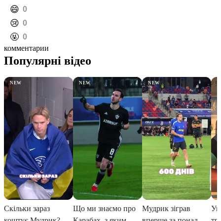
️😄
0
️😢
0
️🤬
0
комментарии