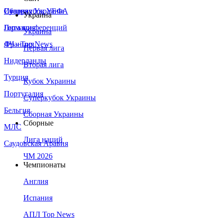
Сборная Украины
Италия
Суперкубок УЕФА
Украина
Германия
Лига конференций
Украина
Франция
ЛЧ - Top News
Первая лига
Нидерланды
Вторая лига
Турция
Кубок Украины
Португалия
Суперкубок Украины
Бельгия
Сборная Украины
Сборные
МЛС
Лига наций
Саудовская Аравия
ЧМ 2026
Чемпионаты
Англия
Испания
АПЛ Top News