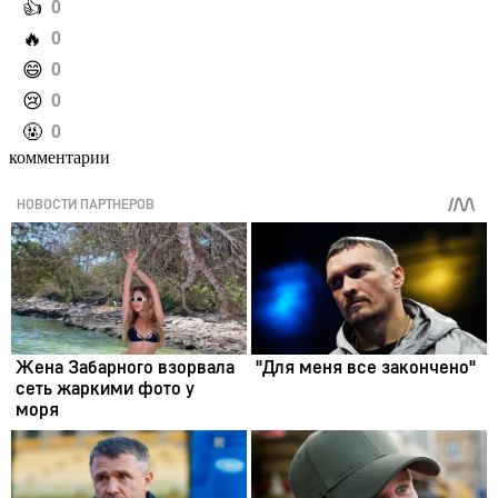
️👍
0
️🔥
0
️😄
0
️😢
0
️🤬
0
комментарии