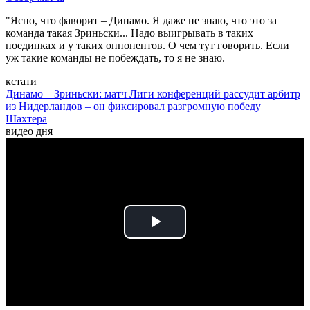
"Ясно, что фаворит – Динамо. Я даже не знаю, что это за
команда такая Зриньски... Надо выигрывать в таких
поединках и у таких оппонентов. О чем тут говорить. Если
уж такие команды не побеждать, то я не знаю.
кстати
Динамо – Зриньски: матч Лиги конференций рассудит арбитр
из Нидерландов – он фиксировал разгромную победу
Шахтера
видео дня
Play
Video