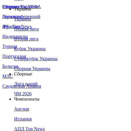
Сборная Украины
Италия
Суперкубок УЕФА
Украина
Германия
Лига конференций
Украина
Франция
ЛЧ - Top News
Первая лига
Нидерланды
Вторая лига
Турция
Кубок Украины
Португалия
Суперкубок Украины
Бельгия
Сборная Украины
Сборные
МЛС
Лига наций
Саудовская Аравия
ЧМ 2026
Чемпионаты
Англия
Испания
АПЛ Top News