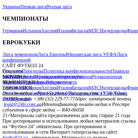
Украина
Первая лига
Вторая лига
ЧЕМПИОНАТЫ
Германия
Испания
Англия
Италия
Бельгия
МЛС
Нидерланды
Фран
ЕВРОКУБКИ
Лига чемпионов
Лига Европы
Юношеская лига УЕФА
Лига
конференций
САЙТ ФУТБОЛ 24
Редакция
Соц. сети
Прогнозы
Политика конфиденциальности
Правила
сайту
facebook
УКРАИНА
Контакты
x
youtube
Правила комментирования
instagram
telegram
viber
Редакционная
политика
Украина
ЧЕМПИОНАТЫ
Первая лига
Структура собственности
Вторая лига
Германия
ЕВРОКУБКИ
Испания
Англия
Италия
Бельгия
МЛС
Нидерланды
Фран
Лига чемпионов
Онлайн-медиа «Футбол 24»
Лига Европы
пл. Галицкая, дом. 15, м. Львов,
Юношеская лига УЕФА
Лига
конференций
79008
Телефон +380 (32) 229-77-77
Адрес электронной почты
legal@24tv.com.ua
Идентификатор онлайн-медиа в Реестре
субъектов в сфере медиа — R40-06058
21+
Материалы сайта предназначены для лиц старше 21 года
При цитировании и использовании любых материалов ссылка
на "Футбол 24" обязательна. При цитировании и
использовании в сети Интернет гиперссылка на сайтт
football24.ua
обязательное. Материалы со знаком