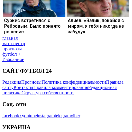
главная
матч-центр
прогнозы
футбол +
Избранное
САЙТ ФУТБОЛ 24
Редакция
Прогнозы
Политика конфиденциальности
Правила
сайту
Контакты
Правила комментирования
Редакционная
политика
Структура собственности
Соц. сети
facebook
x
youtube
instagram
telegram
viber
УКРАИНА