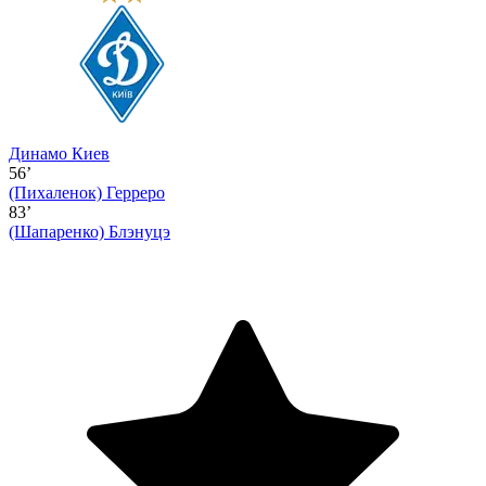
Динамо Киев
56’
(Пихаленок)
Герреро
83’
(Шапаренко)
Блэнуцэ