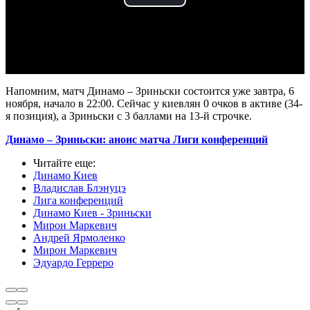
Play
Video
Напомним, матч Динамо – Зриньски состоится уже завтра, 6
ноября, начало в 22:00. Сейчас у киевлян 0 очков в активе (34-
я позиция), а Зриньски с 3 баллами на 13-й строчке.
Динамо – Зриньски: анонс матча Лиги конференций
Читайте еще
:
Динамо Киев
Владислав Блэнуцэ
Лига конференций
Динамо Киев - Зриньски
Мирон Маркевич
Андрей Ярмоленко
Мирон Маркевич
Эдуардо Герреро