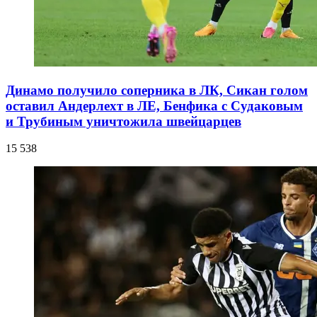
Динамо получило соперника в ЛК, Сикан голом
оставил Андерлехт в ЛЕ, Бенфика с Судаковым
и Трубиным уничтожила швейцарцев
15 538