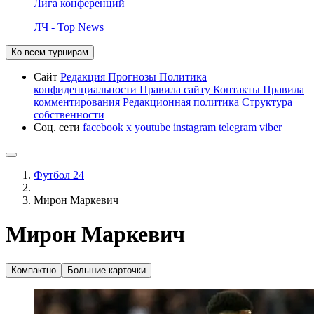
Лига конференций
ЛЧ - Top News
Ко всем турнирам
Сайт
Редакция
Прогнозы
Политика
конфиденциальности
Правила сайту
Контакты
Правила
комментирования
Редакционная политика
Структура
собственности
Соц. сети
facebook
x
youtube
instagram
telegram
viber
Футбол 24
Мирон Маркевич
Мирон Маркевич
Компактно
Большие карточки