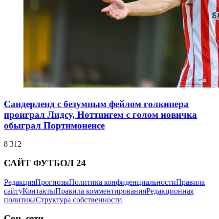
Сандерленд с безумным фейлом голкипера
проиграл Лидсу, Ноттингем с голом новичка
обыграл Портимоненсе
8 312
САЙТ ФУТБОЛ 24
Редакция
Прогнозы
Политика конфиденциальности
Правила
сайту
Контакты
Правила комментирования
Редакционная
политика
Структура собственности
Соц. сети