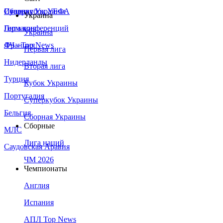
Сборная Украины
Италия
Суперкубок УЕФА
Украина
Германия
Лига конференций
Украина
Франция
ЛЧ - Top News
Первая лига
Нидерланды
Вторая лига
Турция
Кубок Украины
Португалия
Суперкубок Украины
Бельгия
Сборная Украины
Сборные
МЛС
Лига наций
Саудовская Аравия
ЧМ 2026
Чемпионаты
Англия
Испания
АПЛ Top News