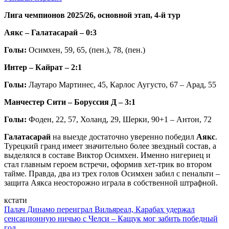
Лига чемпионов 2025/26, основной этап, 4-й тур
Аякс – Галатасарай – 0:3
Голы:
Осимхен, 59, 65, (пен.), 78, (пен.)
Интер – Кайрат – 2:1
Голы:
Лаутаро Мартинес, 45, Карлос Аугусто, 67 – Арад, 55
Манчестер Сити – Боруссия Д – 3:1
Голы:
Фоден, 22, 57, Холанд, 29, Шерки, 90+1 – Антон, 72
Галатасарай
на выезде достаточно уверенно победил
Аякс
.
Турецкий гранд имеет значительно более звездный состав, а
выделялся в составе Виктор Осимхен. Именно нигериец и
стал главным героем встречи, оформив хет-трик во втором
тайме. Правда, два из трех голов Осимхен забил с пенальти –
защита Аякса неосторожно играла в собственной штрафной.
кстати
Палач Динамо переиграл Вильяреал, Карабах удержал
сенсационную ничью с Челси – Кащук мог забить победный
гол