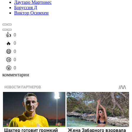
Лаутаро Мартинес
Боруссия Д
Виктор Осимхен
️👍
0
️🔥
0
️😄
0
️😢
0
️🤬
0
комментарии