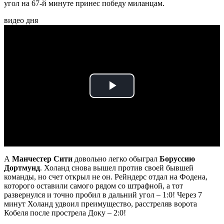
угол на 67-й минуте принес победу миланцам.
видео дня
Play
Video
А
Манчестер Сити
довольно легко обыграл
Боруссию
Дортмунд
. Холанд снова вышел против своей бывшей
команды, но счет открыл не он. Рейндерс отдал на Фодена,
которого оставили самого рядом со штрафной, а тот
развернулся и точно пробил в дальний угол – 1:0! Через 7
минут Холанд удвоил преимущество, расстреляв ворота
Кобеля после прострела Доку – 2:0!