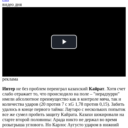
видео дня
Play
Video
реклама
Интер
не без проблем переиграл казахский
Кайрат
. Хотя счет
слабо отражает то, что происходило на поле – "нерадзурри"
имели абсолютное преимущество как в контроле мяча, так и
количества ударов (20 против 7 с xG 1,78 против 0,15). Забить
удалось в конце первого тайма: Лаутаро с нескольких попыток
все же сумел пробить защиту Кайрата. Казахи шокировали на
старте второй половины: Арада никто не держал во время
розыгрыша углового. Но Карлос Аугусто ударом в нижний