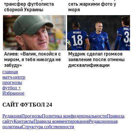
главная
матч-центр
прогнозы
футбол +
Избранное
САЙТ ФУТБОЛ 24
Редакция
Прогнозы
Политика конфиденциальности
Правила
сайту
Контакты
Правила комментирования
Редакционная
политика
Структура собственности