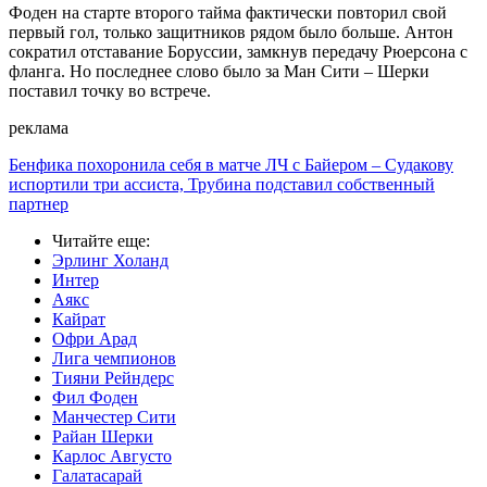
Фоден на старте второго тайма фактически повторил свой
первый гол, только защитников рядом было больше. Антон
сократил отставание Боруссии, замкнув передачу Рюерсона с
фланга. Но последнее слово было за Ман Сити – Шерки
поставил точку во встрече.
реклама
Бенфика похоронила себя в матче ЛЧ с Байером – Судакову
испортили три ассиста, Трубина подставил собственный
партнер
Читайте еще
:
Эрлинг Холанд
Интер
Аякс
Кайрат
Офри Арад
Лига чемпионов
Тияни Рейндерс
Фил Фоден
Манчестер Сити
Райан Шерки
Карлос Августо
Галатасарай