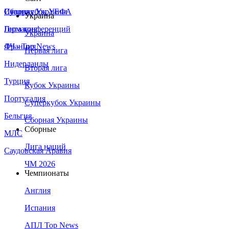
Сборная Украины
Италия
Суперкубок УЕФА
Украина
Германия
Лига конференций
Украина
Франция
ЛЧ - Top News
Первая лига
Нидерланды
Вторая лига
Турция
Кубок Украины
Португалия
Суперкубок Украины
Бельгия
Сборная Украины
Сборные
МЛС
Лига наций
Саудовская Аравия
ЧМ 2026
Чемпионаты
Англия
Испания
АПЛ Top News