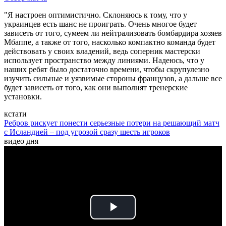
"Я настроен оптимистично. Склоняюсь к тому, что у
украинцев есть шанс не проиграть. Очень многое будет
зависеть от того, сумеем ли нейтрализовать бомбардира хозяев
Мбаппе, а также от того, насколько компактно команда будет
действовать у своих владений, ведь соперник мастерски
использует пространство между линиями. Надеюсь, что у
наших ребят было достаточно времени, чтобы скрупулезно
изучить сильные и уязвимые стороны французов, а дальше все
будет зависеть от того, как они выполнят тренерские
установки.
кстати
Ребров рискует понести серьезные потери на решающий матч
с Исландией – под угрозой сразу шесть игроков
видео дня
Play