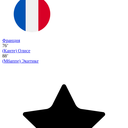
Франция
76’
(Канте)
Олисе
88’
(Мбаппе)
Экитике