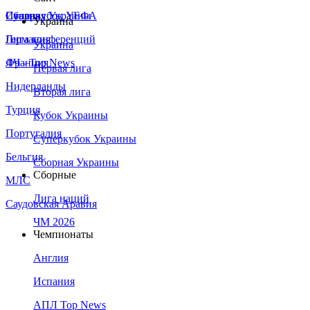
Сборная Украины
Италия
Суперкубок УЕФА
Украина
Германия
Лига конференций
Украина
Франция
ЛЧ - Top News
Первая лига
Нидерланды
Вторая лига
Турция
Кубок Украины
Португалия
Суперкубок Украины
Бельгия
Сборная Украины
Сборные
МЛС
Лига наций
Саудовская Аравия
ЧМ 2026
Чемпионаты
Англия
Испания
АПЛ Top News