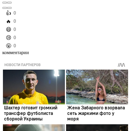
️👍
0
️🔥
0
️😄
0
️😢
0
️🤬
0
комментарии