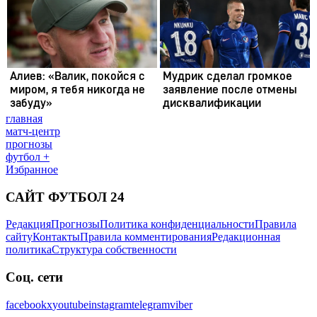
главная
матч-центр
прогнозы
футбол +
Избранное
САЙТ ФУТБОЛ 24
Редакция
Прогнозы
Политика конфиденциальности
Правила
сайту
Контакты
Правила комментирования
Редакционная
политика
Структура собственности
Соц. сети
facebook
x
youtube
instagram
telegram
viber