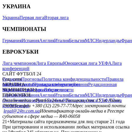
УКРАИНА
Украина
Первая лига
Вторая лига
ЧЕМПИОНАТЫ
Германия
Испания
Англия
Италия
Бельгия
МЛС
Нидерланды
Фран
ЕВРОКУБКИ
Лига чемпионов
Лига Европы
Юношеская лига УЕФА
Лига
конференций
САЙТ ФУТБОЛ 24
Редакция
Соц. сети
Прогнозы
Политика конфиденциальности
Правила
сайту
facebook
УКРАИНА
Контакты
x
youtube
Правила комментирования
instagram
telegram
viber
Редакционная
политика
Украина
ЧЕМПИОНАТЫ
Первая лига
Структура собственности
Вторая лига
Германия
ЕВРОКУБКИ
Испания
Англия
Италия
Бельгия
МЛС
Нидерланды
Фран
Лига чемпионов
Онлайн-медиа «Футбол 24»
Лига Европы
пл. Галицкая, дом. 15, м. Львов,
Юношеская лига УЕФА
Лига
конференций
79008
Телефон +380 (32) 229-77-77
Адрес электронной почты
legal@24tv.com.ua
Идентификатор онлайн-медиа в Реестре
субъектов в сфере медиа — R40-06058
21+
Материалы сайта предназначены для лиц старше 21 года
При цитировании и использовании любых материалов ссылка