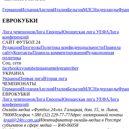
Германия
Испания
Англия
Италия
Бельгия
МЛС
Нидерланды
Фран
ЕВРОКУБКИ
Лига чемпионов
Лига Европы
Юношеская лига УЕФА
Лига
конференций
САЙТ ФУТБОЛ 24
Редакция
Прогнозы
Политика конфиденциальности
Правила
сайту
Контакты
Правила комментирования
Редакционная
политика
Соц. сети
facebook
x
youtube
instagram
telegram
viber
УКРАИНА
Украина
Первая лига
Вторая лига
ЧЕМПИОНАТЫ
Германия
Испания
Англия
Италия
Бельгия
МЛС
Нидерланды
Фран
ЕВРОКУБКИ
Лига чемпионов
Лига Европы
Юношеская лига УЕФА
Лига
конференций
Онлайн-медиа «Футбол 24»
пл. Галицкая, дом. 15, м. Львов,
79008
Телефон +380 (32) 229-77-77
Адрес электронной почты
legal@24tv.com.ua
Идентификатор онлайн-медиа в Реестре
субъектов в сфере медиа — R40-06058