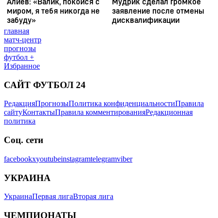
главная
матч-центр
прогнозы
футбол +
Избранное
САЙТ ФУТБОЛ 24
Редакция
Прогнозы
Политика конфиденциальности
Правила
сайту
Контакты
Правила комментирования
Редакционная
политика
Соц. сети
facebook
x
youtube
instagram
telegram
viber
УКРАИНА
Украина
Первая лига
Вторая лига
ЧЕМПИОНАТЫ