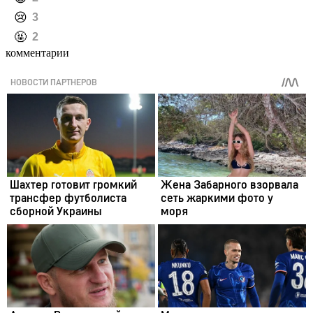
️😢
3
️🤬
2
комментарии