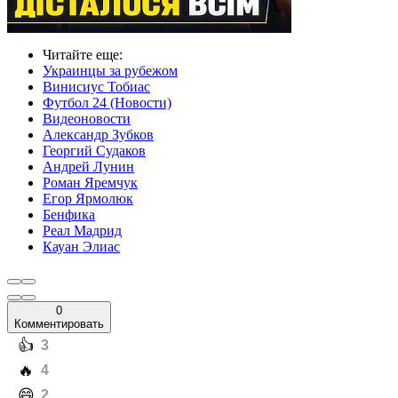
Читайте еще
:
Украинцы за рубежом
Винисиус Тобиас
Футбол 24 (Новости)
Видеоновости
Александр Зубков
Георгий Судаков
Андрей Лунин
Роман Яремчук
Егор Ярмолюк
Бенфика
Реал Мадрид
Кауан Элиас
0
Комментировать
️👍
3
️🔥
4
️😄
2