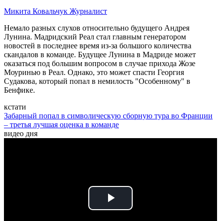
Микита Ковальчук
Журналист
Немало разных слухов относительно будущего Андрея
Лунина. Мадридский Реал стал главным генератором
новостей в последнее время из-за большого количества
скандалов в команде. Будущее Лунина в Мадриде может
оказаться под большим вопросом в случае прихода Жозе
Моуринью в Реал. Однако, это может спасти Георгия
Судакова, который попал в немилость "Особенному" в
Бенфике.
кстати
Забарный попал в символическую сборную тура во Франции
– третья лучшая оценка в команде
видео дня
Play