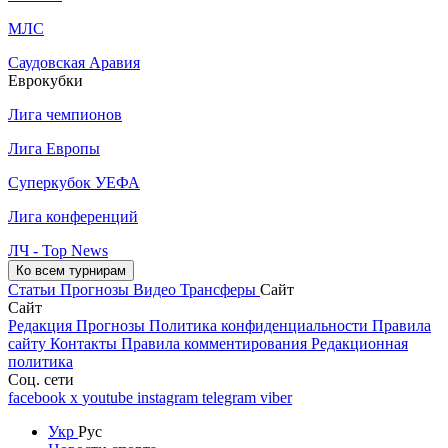
МЛС
Саудовская Аравия
Еврокубки
Лига чемпионов
Лига Европы
Суперкубок УЕФА
Лига конференций
ЛЧ - Top News
Ко всем турнирам
Статьи
Прогнозы
Видео
Трансферы
Сайт
Сайт
Редакция
Прогнозы
Политика конфиденциальности
Правила
сайту
Контакты
Правила комментирования
Редакционная
политика
Соц. сети
facebook
x
youtube
instagram
telegram
viber
Укр
Рус