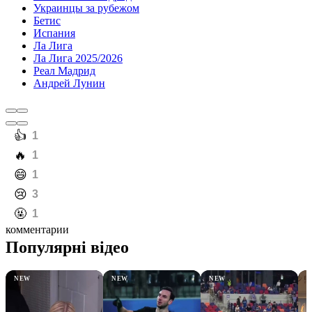
Украинцы за рубежом
Бетис
Испания
Ла Лига
Ла Лига 2025/2026
Реал Мадрид
Андрей Лунин
️👍
1
️🔥
1
️😄
1
️😢
3
️🤬
1
комментарии