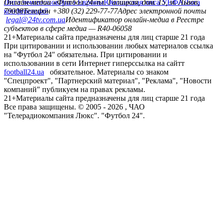
Лига чемпионов
Онлайн-медиа «Футбол 24»
Лига Европы
пл. Галицкая, дом. 15, м. Львов,
Юношеская лига УЕФА
Лига
конференций
79008
Телефон +380 (32) 229-77-77
Адрес электронной почты
legal@24tv.com.ua
Идентификатор онлайн-медиа в Реестре
субъектов в сфере медиа — R40-06058
21+
Материалы сайта предназначены для лиц старше 21 года
При цитировании и использовании любых материалов ссылка
на "Футбол 24" обязательна. При цитировании и
использовании в сети Интернет гиперссылка на сайтт
football24.ua
обязательное. Материалы со знаком
"Спецпроект", "Партнерский материал", "Реклама", "Новости
компаний" публикуем на правах рекламы.
21+
Материалы сайта предназначены для лиц старше 21 года
Все права защищены. © 2005 -
2026
, ЧАО
"Телерадиокомпания Люкс". "Футбол 24".