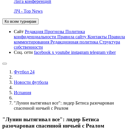
Лига конференций
ЛЧ - Top News
Ко всем турнирам
Сайт
Редакция
Прогнозы
Политика
конфиденциальности
Правила сайту
Контакты
Правила
комментирования
Редакционная политика
Структура
собственности
Соц. сети
facebook
x
youtube
instagram
telegram
viber
Футбол 24
Новости футбола
Испания
"Лунин вытягивал все": лидер Бетиса разочарован
спасенной ничьей с Реалом
"Лунин вытягивал все": лидер Бетиса
разочарован спасенной ничьей с Реалом