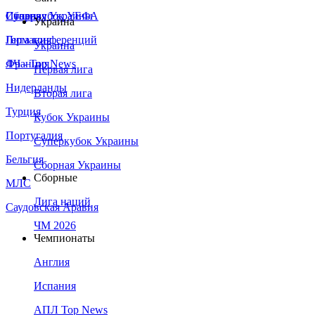
Сборная Украины
Италия
Суперкубок УЕФА
Украина
Германия
Лига конференций
Украина
Франция
ЛЧ - Top News
Первая лига
Нидерланды
Вторая лига
Турция
Кубок Украины
Португалия
Суперкубок Украины
Бельгия
Сборная Украины
Сборные
МЛС
Лига наций
Саудовская Аравия
ЧМ 2026
Чемпионаты
Англия
Испания
АПЛ Top News