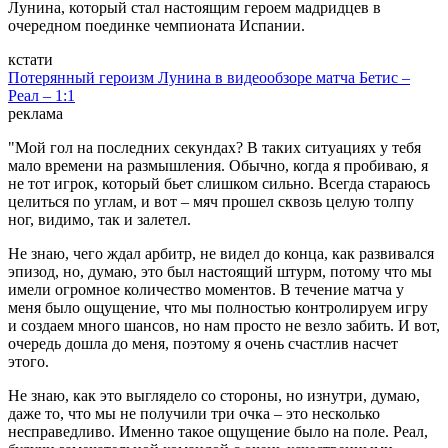
Лунина, который стал настоящим героем мадридцев в
очередном поединке чемпионата Испании.
кстати
Потерянный героизм Лунина в видеообзоре матча Бетис –
Реал – 1:1
реклама
"Мой гол на последних секундах? В таких ситуациях у тебя
мало времени на размышления. Обычно, когда я пробиваю, я
не тот игрок, который бьет слишком сильно. Всегда стараюсь
целиться по углам, и вот – мяч прошел сквозь целую толпу
ног, видимо, так и залетел.
Не знаю, чего ждал арбитр, не видел до конца, как развивался
эпизод, но, думаю, это был настоящий штурм, потому что мы
имели огромное количество моментов. В течение матча у
меня было ощущение, что мы полностью контролируем игру
и создаем много шансов, но нам просто не везло забить. И вот,
очередь дошла до меня, поэтому я очень счастлив насчет
этого.
Не знаю, как это выглядело со стороны, но изнутри, думаю,
даже то, что мы не получили три очка – это несколько
несправедливо. Именно такое ощущение было на поле. Реал,