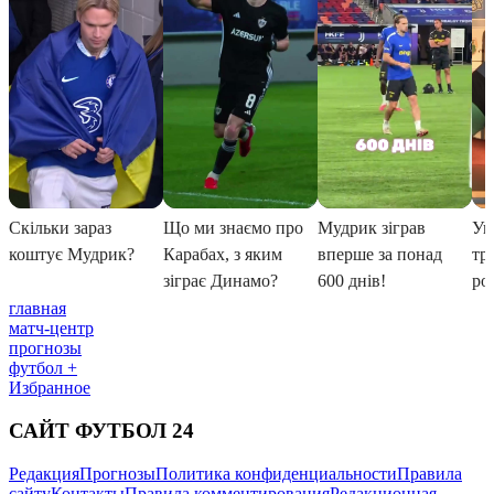
главная
матч-центр
прогнозы
футбол +
Избранное
САЙТ ФУТБОЛ 24
Редакция
Прогнозы
Политика конфиденциальности
Правила
сайту
Контакты
Правила комментирования
Редакционная