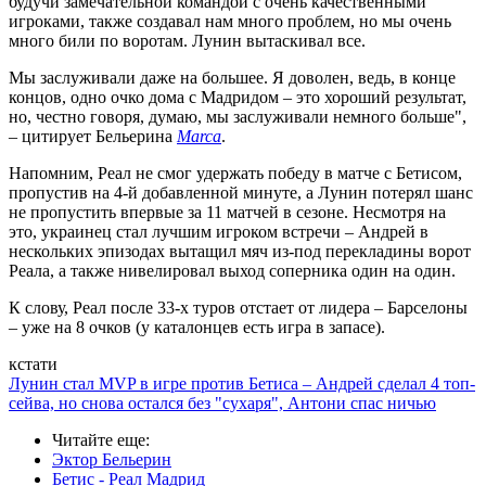
будучи замечательной командой с очень качественными
игроками, также создавал нам много проблем, но мы очень
много били по воротам. Лунин вытаскивал все.
Мы заслуживали даже на большее. Я доволен, ведь, в конце
концов, одно очко дома с Мадридом – это хороший результат,
но, честно говоря, думаю, мы заслуживали немного больше",
– цитирует Бельерина
Marca
.
Напомним, Реал не смог удержать победу в матче с Бетисом,
пропустив на 4-й добавленной минуте, а Лунин потерял шанс
не пропустить впервые за 11 матчей в сезоне. Несмотря на
это, украинец стал лучшим игроком встречи – Андрей в
нескольких эпизодах вытащил мяч из-под перекладины ворот
Реала, а также нивелировал выход соперника один на один.
К слову, Реал после 33-х туров отстает от лидера – Барселоны
– уже на 8 очков (у каталонцев есть игра в запасе).
кстати
Лунин стал MVP в игре против Бетиса – Андрей сделал 4 топ-
сейва, но снова остался без "сухаря", Антони спас ничью
Читайте еще
:
Эктор Бельерин
Бетис - Реал Мадрид