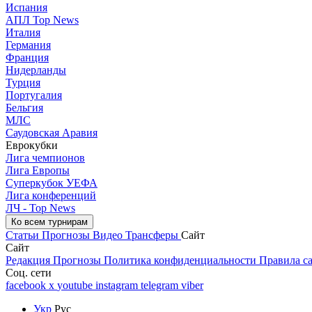
Испания
АПЛ Top News
Италия
Германия
Франция
Нидерланды
Турция
Португалия
Бельгия
МЛС
Саудовская Аравия
Еврокубки
Лига чемпионов
Лига Европы
Суперкубок УЕФА
Лига конференций
ЛЧ - Top News
Ко всем турнирам
Статьи
Прогнозы
Видео
Трансферы
Сайт
Сайт
Редакция
Прогнозы
Политика конфиденциальности
Правила с
Соц. сети
facebook
x
youtube
instagram
telegram
viber
Укр
Рус