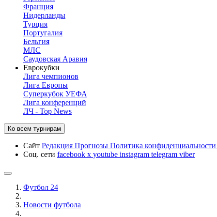
Франция
Нидерланды
Турция
Португалия
Бельгия
МЛС
Саудовская Аравия
Еврокубки
Лига чемпионов
Лига Европы
Суперкубок УЕФА
Лига конференций
ЛЧ - Top News
Ко всем турнирам
Сайт
Редакция
Прогнозы
Политика конфиденциальност
Соц. сети
facebook
x
youtube
instagram
telegram
viber
Футбол 24
Новости футбола