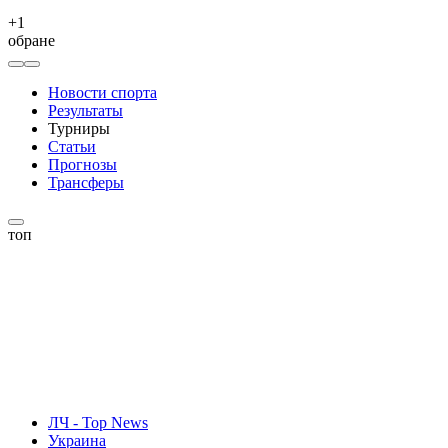
+
1
обране
Новости спорта
Результаты
Турниры
Статьи
Прогнозы
Трансферы
топ
ЛЧ - Top News
Украина